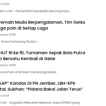
us 2026
dar-x.net – Pemerintah Kabupaten Murung Raya…
Pemain Muda Berpengalaman, Tim Swiss
iga poin di Setiap Laga
gustus 2026
im Swiss Sampang, Radar x….
HUT RI ke 81, Turnamen Sepak Bola Putra
Bersatu Kembali di Gelar
gustus 2026
an turnamen di Ombem Sampang, Radar…
AP” Kandas Di PN Jember, LBH-KPK
al, Subhan: “Pidana Bakal Jalan Terus”
us 2026
X.net – Gugatan Perbuatan Melawan Hukum(PMH) yang…