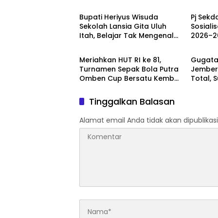
Bupati Heriyus Wisuda
Pj Sekd
Sekolah Lansia Gita Uluh
Sosiali
Itah, Belajar Tak Mengenal
2026–2
Sepakbola
Berita
Usia
Meriahkan HUT RI ke 81,
Gugata
Turnamen Sepak Bola Putra
Jember
Omben Cup Bersatu Kembali
Total, 
di Gelar
Jalan T
Tinggalkan Balasan
Alamat email Anda tidak akan dipublikasi