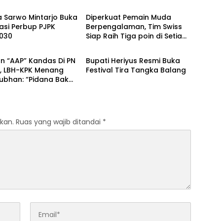
a Sarwo Mintarjo Buka
Diperkuat Pemain Muda
sasi Perbup PJPK
Berpengalaman, Tim Swiss
030
Siap Raih Tiga poin di Setiap
Berita
Laga
n “AAP” Kandas Di PN
Bupati Heriyus Resmi Buka
, LBH-KPK Menang
Festival Tira Tangka Balang
Subhan: “Pidana Bakal
erus”
kan.
Ruas yang wajib ditandai
*