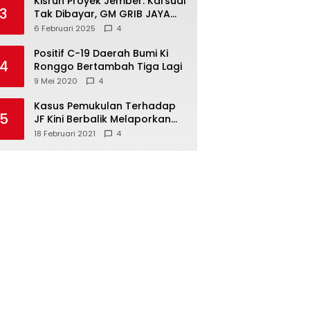
Kisruh Proyek Jember: Karsudi
3
Tak Dibayar, GM GRIB JAYA
Turun Tangan!
6 Februari 2025
4
Positif C-19 Daerah Bumi Ki
4
Ronggo Bertambah Tiga Lagi
9 Mei 2020
4
Kasus Pemukulan Terhadap
5
JF Kini Berbalik Melaporkan
Pelapor, Kuasa Hukum
18 Februari 2021
4
Angkat Bicara