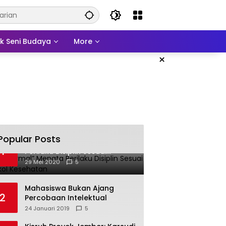
ek Seni Budaya
More
×
Popular Posts
“New Normal” Menata
1
Perilaku Disiplin Sesuai
Protokol Kesehatan
29 Mei 2020
5
Mahasiswa Bukan Ajang
2
Percobaan Intelektual
24 Januari 2019
5