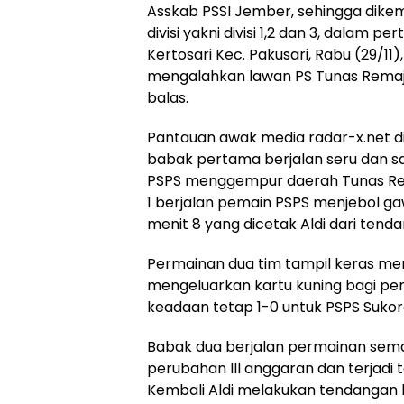
Asskab PSSI Jember, sehingga dikem
divisi yakni divisi 1,2 dan 3, dalam p
Kertosari Kec. Pakusari, Rabu (29/11
mengalahkan lawan PS Tunas Remaj
balas.
Pantauan awak media radar-x.net dil
babak pertama berjalan seru dan sa
PSPS menggempur daerah Tunas Rem
1 berjalan pemain PSPS menjebol 
menit 8 yang dicetak Aldi dari tend
Permainan dua tim tampil keras me
mengeluarkan kartu kuning bagi pe
keadaan tetap 1-0 untuk PSPS Sukor
Babak dua berjalan permainan semak
perubahan lll anggaran dan terjadi t
Kembali Aldi melakukan tendangan 