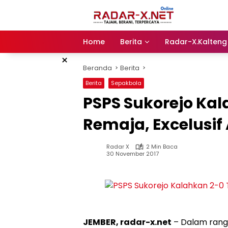
Langsung
ke
konten
Home
Berita
Radar-X.Kalteng
×
Beranda
Berita
Berita
Sepakbola
PSPS Sukorejo Ka
Remaja, Excelusif
Radar X
2 Min Baca
30 November 2017
JEMBER, radar-x.net
– Dalam rangk