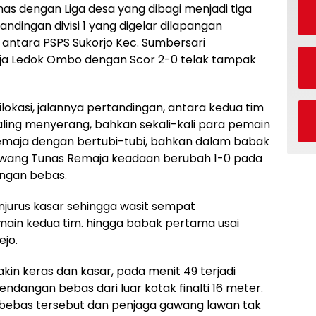
as dengan Liga desa yang dibagi menjadi tiga
ertandingan divisi 1 yang digelar dilapangan
), antara PSPS Sukorjo Kec. Sumbersari
a Ledok Ombo dengan Scor 2-0 telak tampak
okasi, jalannya pertandingan, antara kedua tim
ling menyerang, bahkan sekali-kali para pemain
aja dengan bertubi-tubi, bahkan dalam babak
gawang Tunas Remaja keadaan berubah 1-0 pada
angan bebas.
njurus kasar sehingga wasit sempat
main kedua tim. hingga babak pertama usai
ejo.
in keras dan kasar, pada menit 49 terjadi
endangan bebas dari luar kotak finalti 16 meter.
bebas tersebut dan penjaga gawang lawan tak