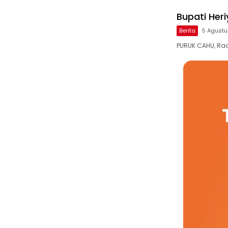
Bupati Her
Berita
5 Agust
PURUK CAHU, Rad