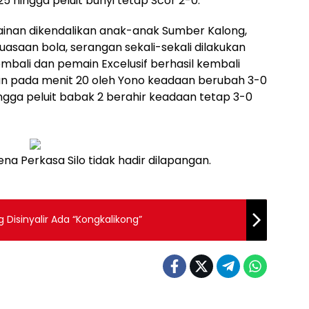
5 hingga peluit bunyi tetap Scor 2-0.
ainan dikendalikan anak-anak Sumber Kalong,
aan bola, serangan sekali-sekali dilakukan
mbali dan pemain Excelusif berhasil kembali
n pada menit 20 oleh Yono keadaan berubah 3-0
gga peluit babak 2 berahir keadaan tetap 3-0
a Perkasa Silo tidak hadir dilapangan.
Disinyalir Ada “Kongkalikong”
Sepakbola