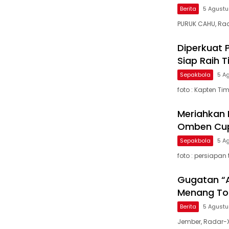
Berita
5 Agust
PURUK CAHU, Ra
Diperkuat 
Siap Raih T
Sepakbola
5 A
foto : Kapten T
Meriahkan 
Omben Cup 
Sepakbola
5 A
foto : persiap
Gugatan “A
Menang Tot
Berita
5 Agust
Jember, Radar-