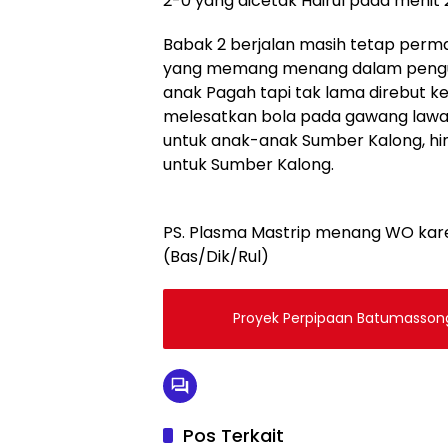
2-0 yang dicetak Hairul pada menit 2
Babak 2 berjalan masih tetap perm
yang memang menang dalam penguas
anak Pagah tapi tak lama direbut ke
melesatkan bola pada gawang lawa
untuk anak-anak Sumber Kalong, hin
untuk Sumber Kalong.
PS. Plasma Mastrip menang WO karen
(Bas/Dik/Rul)
Proyek Perpipaan Batumassong 
Pos Terkait
Berita
Berita