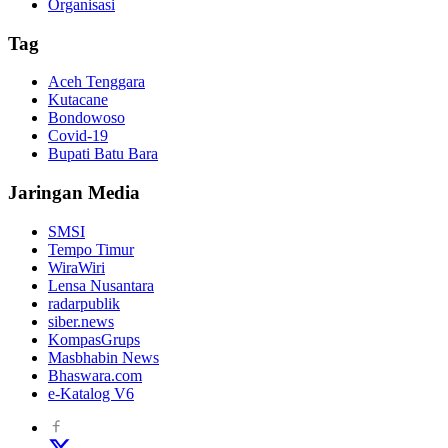
Organisasi
Tag
Aceh Tenggara
Kutacane
Bondowoso
Covid-19
Bupati Batu Bara
Jaringan Media
SMSI
Tempo Timur
WiraWiri
Lensa Nusantara
radarpublik
siber.news
KompasGrups
Masbhabin News
Bhaswara.com
e-Katalog V6