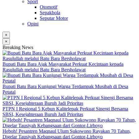
Sport
Otomotif
Sepakbola
Seputar Motor
Opini
×
×
Breaking News
Bupati Batu Bara Ajak Masyarakat Perkuat Kecintaan kepada
Rasulullah melalui Batu Bara Bersholawat
Bupati Batu Bara Kunjungi Warga Terdampak Musibah di Desa
Petatal
PTPN I Regional 5 Kebun Kalitelepak Perkuat Sinergi Bersama
SBSI, Kesejahteraan Buruh Jadi Prioritas
Heboh! Pesantren Maqnaul Ulum Sukowono Rayakan 70 Tahun,
Digelar Tausiyah Kebangsaan dari Gontor-Lirboyo