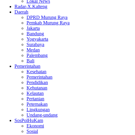
Lokal News
Radar-X.Kalteng
Daerah
DPRD Murung Raya
Pemkab Murung Raya
Jakarta
Bandung
Yogyakarta
Surabaya
Medan
Palembang
Bali
Pemerintahan
Kesehatan
Pemerintahan
Pendidikan
Kehutanan
Kelautan
Pertanian
Peternakan
Lingkungan
Undang-undang
SosPolHuKam
Ekonomi
Sosial