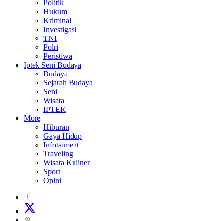
Politik
Hukum
Kriminal
Investigasi
TNI
Polri
Peristiwa
Iptek Seni Budaya
Budaya
Sejarah Budaya
Seni
Wisata
IPTEK
More
Hiburan
Gaya Hidup
Infotaiment
Traveling
Wisata Kuliner
Sport
Opini