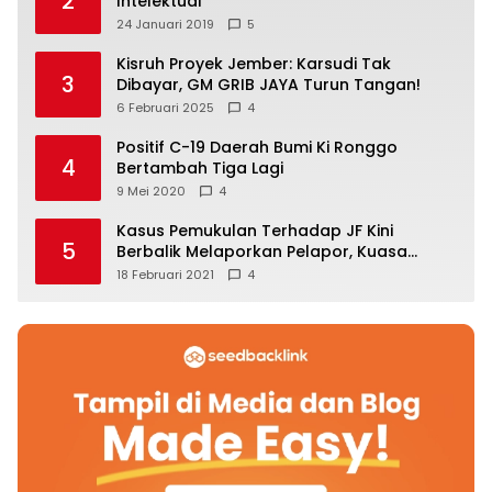
2
Intelektual
24 Januari 2019
5
Kisruh Proyek Jember: Karsudi Tak
3
Dibayar, GM GRIB JAYA Turun Tangan!
6 Februari 2025
4
Positif C-19 Daerah Bumi Ki Ronggo
4
Bertambah Tiga Lagi
9 Mei 2020
4
Kasus Pemukulan Terhadap JF Kini
5
Berbalik Melaporkan Pelapor, Kuasa
Hukum Angkat Bicara
18 Februari 2021
4