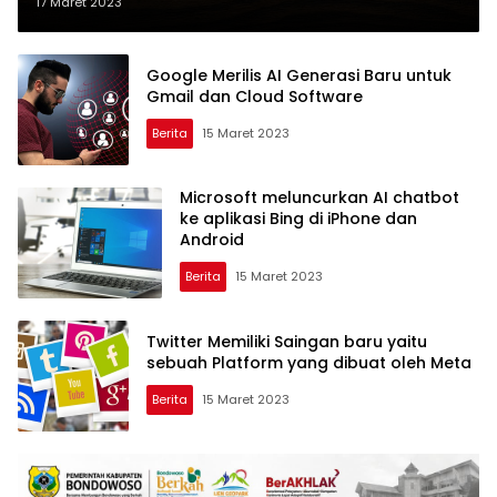
Microsoft
17 Maret 2023
Google Merilis AI Generasi Baru untuk
Gmail dan Cloud Software
Berita
15 Maret 2023
Microsoft meluncurkan AI chatbot
ke aplikasi Bing di iPhone dan
Android
Berita
15 Maret 2023
Twitter Memiliki Saingan baru yaitu
sebuah Platform yang dibuat oleh Meta
Berita
15 Maret 2023