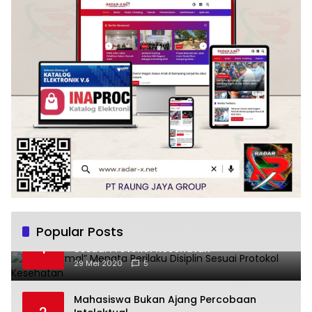
Popular Posts
“New Normal” Menata Perilaku Disiplin
1
Sesuai Protokol Kesehatan
29 Mei 2020
5
Mahasiswa Bukan Ajang Percobaan