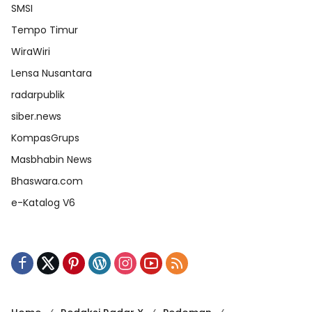
SMSI
Tempo Timur
WiraWiri
Lensa Nusantara
radarpublik
siber.news
KompasGrups
Masbhabin News
Bhaswara.com
e-Katalog V6