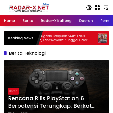
Langsung
ke
konten
Home
Berita
Radar-X.Kalteng
Daerah
Pemer
Proses Dugaan Penipuan “AAP” Terus
Bupati Heriyus
Breaking News
Berjalan, Kanit Reskrim: “Tinggal Gelar
Gita Uluh Itah,
Perkara Untuk Naik Tersangka”
Berita Teknologi
Berita
Rencana Rilis PlayStation 6
Berpotensi Terungkap, Berkat