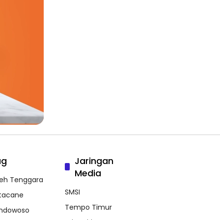
ag
Jaringan
Media
eh Tenggara
SMSI
tacane
Tempo Timur
ndowoso