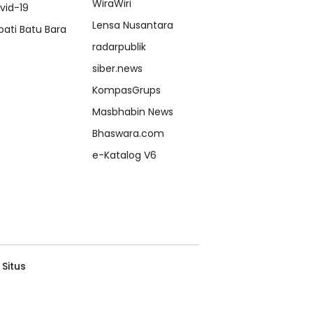
WiraWiri
vid-19
Lensa Nusantara
pati Batu Bara
radarpublik
siber.news
KompasGrups
Masbhabin News
Bhaswara.com
e-Katalog V6
 Situs