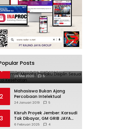
Popular Posts
“New Normal” Menata
1
Perilaku Disiplin Sesuai
Protokol Kesehatan
29 Mei 2020
5
Mahasiswa Bukan Ajang
2
Percobaan Intelektual
24 Januari 2019
5
Kisruh Proyek Jember: Karsudi
3
Tak Dibayar, GM GRIB JAYA
Turun Tangan!
6 Februari 2025
4