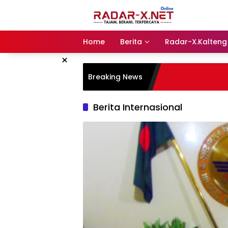
Langsung
ke
konten
Home
Berita
Radar-X.Kalteng
×
Breaking News
Berita Internasional