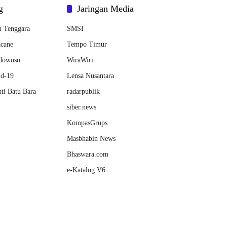
g
Jaringan Media
h Tenggara
SMSI
cane
Tempo Timur
dowoso
WiraWiri
id-19
Lensa Nusantara
ti Batu Bara
radarpublik
siber.news
KompasGrups
Masbhabin News
Bhaswara.com
e-Katalog V6