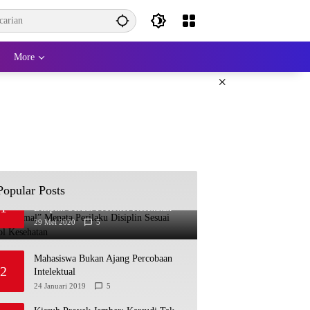
More
×
Popular Posts
“New Normal” Menata Perilaku
1
Disiplin Sesuai Protokol Kesehatan
29 Mei 2020
5
Mahasiswa Bukan Ajang Percobaan
2
Intelektual
24 Januari 2019
5