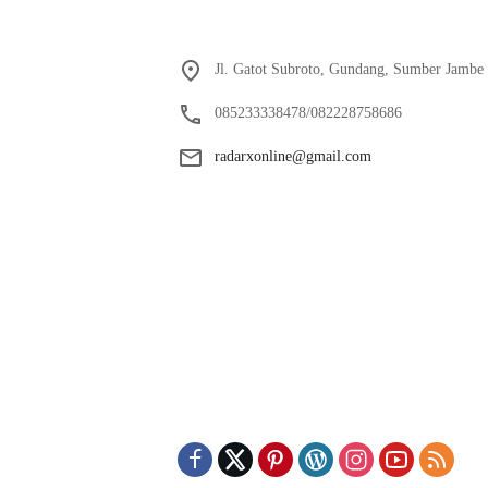
Jl. Gatot Subroto, Gundang, Sumber Jambe 
085233338478/082228758686
radarxonline@gmail.com