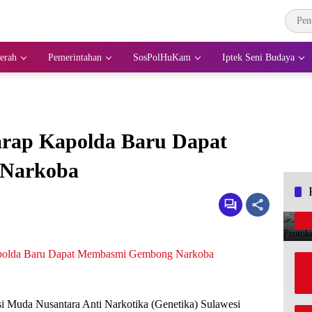
erah
Pemerintahan
SosPolHuKam
Iptek Seni Budaya
arap Kapolda Baru Dapat
Narkoba
i Muda Nusantara Anti Narkotika (Genetika) Sulawesi