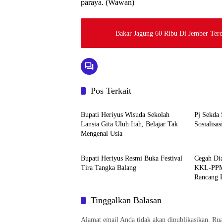
paraya. (Wawan)
Bakar Jagung 60 Ribu Di Jember Ter
Pos Terkait
Berita
Berita
Bupati Heriyus Wisuda Sekolah
Pj Sekda
Lansia Gita Uluh Itah, Belajar Tak
Sosialisa
Mengenal Usia
Berita
Berita
Bupati Heriyus Resmi Buka Festival
Cegah Dia
Tira Tangka Balang
KKL-PPM 
Rancang 
Data Cek 
Kelurahan
Tinggalkan Balasan
Alamat email Anda tidak akan dipublikasikan.
Rua