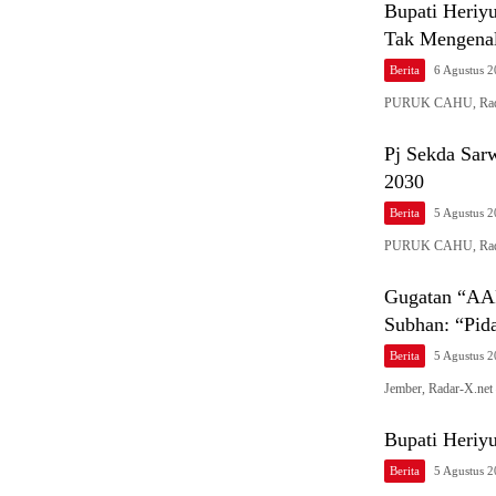
Bupati Heriyu
Tak Mengenal
Berita
6 Agustus 
PURUK CAHU, Radar
Pj Sekda Sar
2030
Berita
5 Agustus 
PURUK CAHU, Radar
Gugatan “AA
Subhan: “Pida
Berita
5 Agustus 
Jember, Radar-X.ne
Bupati Heriy
Berita
5 Agustus 