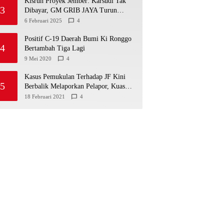
Kisruh Proyek Jember: Karsudi Tak
3
Dibayar, GM GRIB JAYA Turun
Tangan!
6 Februari 2025
4
Positif C-19 Daerah Bumi Ki Ronggo
4
Bertambah Tiga Lagi
9 Mei 2020
4
Kasus Pemukulan Terhadap JF Kini
5
Berbalik Melaporkan Pelapor, Kuasa
Hukum Angkat Bicara
18 Februari 2021
4