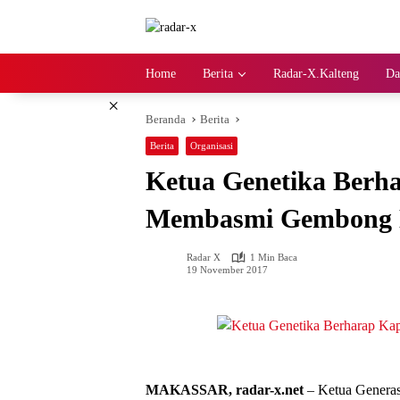
Langsung
ke
konten
Home
Berita
Radar-X.Kalteng
Da
×
Beranda
Berita
Berita
Organisasi
Ketua Genetika Berh
Membasmi Gembong 
Radar X
1 Min Baca
19 November 2017
MAKASSAR, radar-x.net
– Ketua Generas