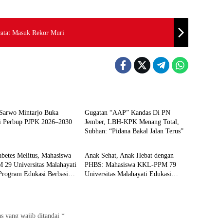
catat Masuk Rekor Muri
Berita
 Sarwo Mintarjo Buka
Gugatan “AAP” Kandas Di PN
si Perbup PJPK 2026–2030
Jember, LBH-KPK Menang Total,
Subhan: “Pidana Bakal Jalan Terus”
Berita
betes Melitus, Mahasiswa
Anak Sehat, Anak Hebat dengan
29 Universitas Malahayati
PHBS: Mahasiswa KKL-PPM 79
Program Edukasi Berbasis
Universitas Malahayati Edukasi
Kesehatan Gratis di RW 06
Siswa TK Negeri 1 Metro Timur
 Banjarsari
s yang wajib ditandai
*