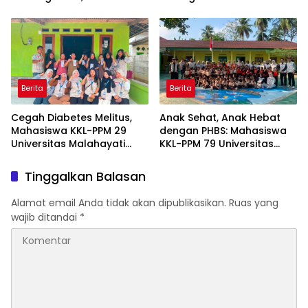
“Pidana Bakal Jalan Terus”
Berita
Berita
Cegah Diabetes Melitus,
Anak Sehat, Anak Hebat
Mahasiswa KKL-PPM 29
dengan PHBS: Mahasiswa
Universitas Malahayati
KKL-PPM 79 Universitas
Rancang Program Edukasi
Malahayati Edukasi Siswa
Berbasis Data Cek
TK Negeri 1 Metro Timur
Tinggalkan Balasan
Kesehatan Gratis di RW 06
Kelurahan Banjarsari
Alamat email Anda tidak akan dipublikasikan.
Ruas yang
wajib ditandai
*