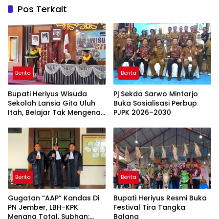
Pos Terkait
Berita
Berita
Bupati Heriyus Wisuda
Pj Sekda Sarwo Mintarjo
Sekolah Lansia Gita Uluh
Buka Sosialisasi Perbup
Itah, Belajar Tak Mengenal
PJPK 2026–2030
Usia
Berita
Berita
Gugatan “AAP” Kandas Di
Bupati Heriyus Resmi Buka
PN Jember, LBH-KPK
Festival Tira Tangka
Menang Total, Subhan:
Balang