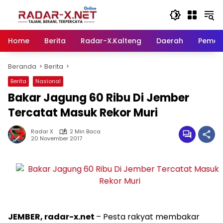
Langsung
ke
konten
Home
Berita
Radar-X.Kalteng
Daerah
Pemer
Beranda
Berita
Berita
Nasional
Bakar Jagung 60 Ribu Di Jember
Tercatat Masuk Rekor Muri
Radar X
2 Min Baca
20 November 2017
JEMBER, radar-x.net
– Pesta rakyat membakar