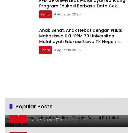
PPM 29 Universitas Malahayati Rancang
Program Edukasi Berbasis Data Cek
Kesehatan Gratis di RW 06 Kelurahan
Berita
4 Agustus 2026
Banjarsari
Anak Sehat, Anak Hebat dengan PHBS:
Mahasiswa KKL-PPM 79 Universitas
Malahayati Edukasi Siswa TK Negeri 1
Metro Timur
Berita
4 Agustus 2026
Popular Posts
“New Normal” Menata Perilaku Disiplin
1
Sesuai Protokol Kesehatan
29 Mei 2020
5