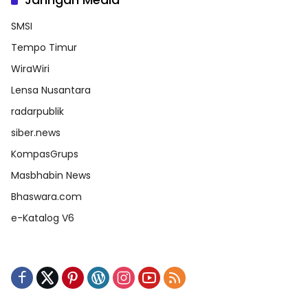
SMSI
Tempo Timur
WiraWiri
Lensa Nusantara
radarpublik
siber.news
KompasGrups
Masbhabin News
Bhaswara.com
e-Katalog V6