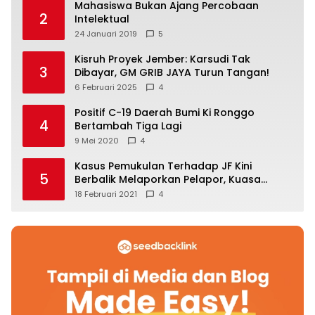
Mahasiswa Bukan Ajang Percobaan
2
Intelektual
24 Januari 2019
5
Kisruh Proyek Jember: Karsudi Tak
3
Dibayar, GM GRIB JAYA Turun Tangan!
6 Februari 2025
4
Positif C-19 Daerah Bumi Ki Ronggo
4
Bertambah Tiga Lagi
9 Mei 2020
4
Kasus Pemukulan Terhadap JF Kini
5
Berbalik Melaporkan Pelapor, Kuasa
Hukum Angkat Bicara
18 Februari 2021
4