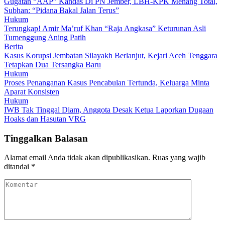
Gugatan “AAP” Kandas Di PN Jember, LBH-KPK Menang Total,
Subhan: “Pidana Bakal Jalan Terus”
Hukum
Terungkap! Amir Ma’ruf Khan “Raja Angkasa” Keturunan Asli
Tumenggung Aning Patih
Berita
Kasus Korupsi Jembatan Silayakh Berlanjut, Kejari Aceh Tenggara
Tetapkan Dua Tersangka Baru
Hukum
Proses Penanganan Kasus Pencabulan Tertunda, Keluarga Minta
Aparat Konsisten
Hukum
IWB Tak Tinggal Diam, Anggota Desak Ketua Laporkan Dugaan
Hoaks dan Hasutan VRG
Tinggalkan Balasan
Alamat email Anda tidak akan dipublikasikan.
Ruas yang wajib
ditandai
*