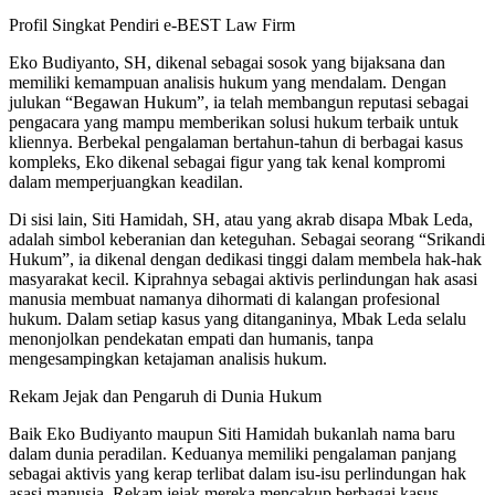
Profil Singkat Pendiri e-BEST Law Firm
Eko Budiyanto, SH, dikenal sebagai sosok yang bijaksana dan
memiliki kemampuan analisis hukum yang mendalam. Dengan
julukan “Begawan Hukum”, ia telah membangun reputasi sebagai
pengacara yang mampu memberikan solusi hukum terbaik untuk
kliennya. Berbekal pengalaman bertahun-tahun di berbagai kasus
kompleks, Eko dikenal sebagai figur yang tak kenal kompromi
dalam memperjuangkan keadilan.
Di sisi lain, Siti Hamidah, SH, atau yang akrab disapa Mbak Leda,
adalah simbol keberanian dan keteguhan. Sebagai seorang “Srikandi
Hukum”, ia dikenal dengan dedikasi tinggi dalam membela hak-hak
masyarakat kecil. Kiprahnya sebagai aktivis perlindungan hak asasi
manusia membuat namanya dihormati di kalangan profesional
hukum. Dalam setiap kasus yang ditanganinya, Mbak Leda selalu
menonjolkan pendekatan empati dan humanis, tanpa
mengesampingkan ketajaman analisis hukum.
Rekam Jejak dan Pengaruh di Dunia Hukum
Baik Eko Budiyanto maupun Siti Hamidah bukanlah nama baru
dalam dunia peradilan. Keduanya memiliki pengalaman panjang
sebagai aktivis yang kerap terlibat dalam isu-isu perlindungan hak
asasi manusia. Rekam jejak mereka mencakup berbagai kasus