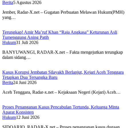
Berita
5 Agustus 2026
Jember, Radar-X.net – Gugatan Perbuatan Melawan Hukum(PMH)
yang…
Terungkap! Amir Ma’ruf Khan “Raja Angkasa” Keturunan Asli
Tumenggung Aning Patih
Hukum
31 Juli 2026
BANYUWANGI, RADAR-X.net – Fakta mengejutkan terungkap
dalam sidang…
Kasus Korupsi Jembatan Silayakh Berlanjut, Kejari Aceh Tenggara
Tetapkan Dua Tersangka Baru
Berita
24 Juni 2026
Aceh Tenggara, Radar-x.net – Kejaksaan Negeri (Kejari) Aceh…
Proses Penanganan Kasus Pencabulan Tertunda, Keluarga Minta
Aparat Konsisten
Hukum
12 Juni 2026
SIDOARJO, RADAR-X.net – Proses penanganan kasus dugaan