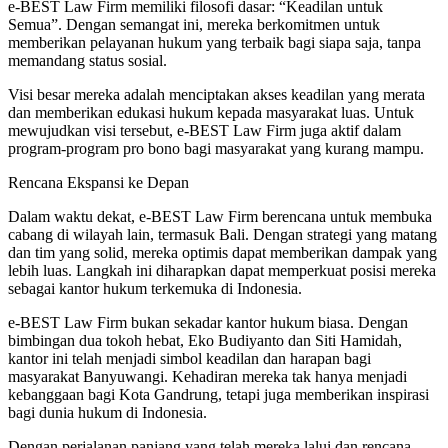
e-BEST Law Firm memiliki filosofi dasar: “Keadilan untuk
Semua”. Dengan semangat ini, mereka berkomitmen untuk
memberikan pelayanan hukum yang terbaik bagi siapa saja, tanpa
memandang status sosial.
Visi besar mereka adalah menciptakan akses keadilan yang merata
dan memberikan edukasi hukum kepada masyarakat luas. Untuk
mewujudkan visi tersebut, e-BEST Law Firm juga aktif dalam
program-program pro bono bagi masyarakat yang kurang mampu.
Rencana Ekspansi ke Depan
Dalam waktu dekat, e-BEST Law Firm berencana untuk membuka
cabang di wilayah lain, termasuk Bali. Dengan strategi yang matang
dan tim yang solid, mereka optimis dapat memberikan dampak yang
lebih luas. Langkah ini diharapkan dapat memperkuat posisi mereka
sebagai kantor hukum terkemuka di Indonesia.
e-BEST Law Firm bukan sekadar kantor hukum biasa. Dengan
bimbingan dua tokoh hebat, Eko Budiyanto dan Siti Hamidah,
kantor ini telah menjadi simbol keadilan dan harapan bagi
masyarakat Banyuwangi. Kehadiran mereka tak hanya menjadi
kebanggaan bagi Kota Gandrung, tetapi juga memberikan inspirasi
bagi dunia hukum di Indonesia.
Dengan perjalanan panjang yang telah mereka lalui dan rencana