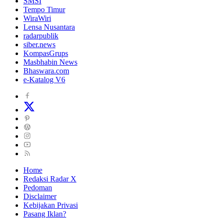
SMSI
Tempo Timur
WiraWiri
Lensa Nusantara
radarpublik
siber.news
KompasGrups
Masbhabin News
Bhaswara.com
e-Katalog V6
Home
Redaksi Radar X
Pedoman
Disclaimer
Kebijakan Privasi
Pasang Iklan?