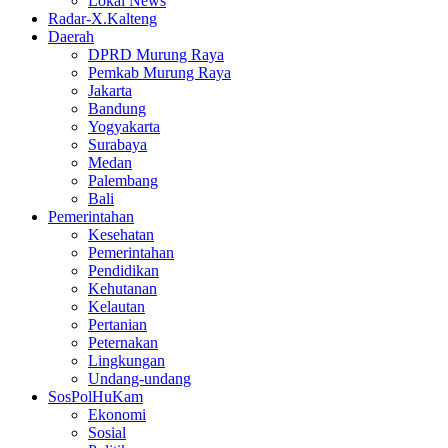
Lokal News
Radar-X.Kalteng
Daerah
DPRD Murung Raya
Pemkab Murung Raya
Jakarta
Bandung
Yogyakarta
Surabaya
Medan
Palembang
Bali
Pemerintahan
Kesehatan
Pemerintahan
Pendidikan
Kehutanan
Kelautan
Pertanian
Peternakan
Lingkungan
Undang-undang
SosPolHuKam
Ekonomi
Sosial