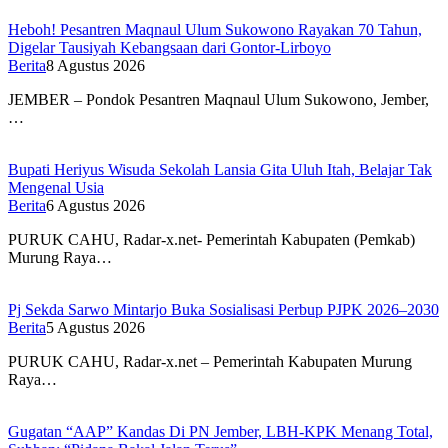
Heboh! Pesantren Maqnaul Ulum Sukowono Rayakan 70 Tahun,
Digelar Tausiyah Kebangsaan dari Gontor-Lirboyo
Berita
8 Agustus 2026
JEMBER – Pondok Pesantren Maqnaul Ulum Sukowono, Jember,
…
Bupati Heriyus Wisuda Sekolah Lansia Gita Uluh Itah, Belajar Tak
Mengenal Usia
Berita
6 Agustus 2026
PURUK CAHU, Radar-x.net- Pemerintah Kabupaten (Pemkab)
Murung Raya…
Pj Sekda Sarwo Mintarjo Buka Sosialisasi Perbup PJPK 2026–2030
Berita
5 Agustus 2026
PURUK CAHU, Radar-x.net – Pemerintah Kabupaten Murung
Raya…
Gugatan “AAP” Kandas Di PN Jember, LBH-KPK Menang Total,