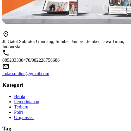
Jl. Gatot Subroto, Gundang, Sumber Jambe - Jember, Jawa Timur,
Indonesia
085233338478/082228758686
radarxonline@gmail.com
Kategori
Berita
Pemerintahan
Terbaru
Polri
Organisasi
Tag