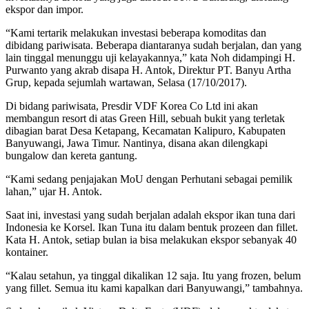
ekspor dan impor.
“Kami tertarik melakukan investasi beberapa komoditas dan
dibidang pariwisata. Beberapa diantaranya sudah berjalan, dan yang
lain tinggal menunggu uji kelayakannya,” kata Noh didampingi H.
Purwanto yang akrab disapa H. Antok, Direktur PT. Banyu Artha
Grup, kepada sejumlah wartawan, Selasa (17/10/2017).
Di bidang pariwisata, Presdir VDF Korea Co Ltd ini akan
membangun resort di atas Green Hill, sebuah bukit yang terletak
dibagian barat Desa Ketapang, Kecamatan Kalipuro, Kabupaten
Banyuwangi, Jawa Timur. Nantinya, disana akan dilengkapi
bungalow dan kereta gantung.
“Kami sedang penjajakan MoU dengan Perhutani sebagai pemilik
lahan,” ujar H. Antok.
Saat ini, investasi yang sudah berjalan adalah ekspor ikan tuna dari
Indonesia ke Korsel. Ikan Tuna itu dalam bentuk prozeen dan fillet.
Kata H. Antok, setiap bulan ia bisa melakukan ekspor sebanyak 40
kontainer.
“Kalau setahun, ya tinggal dikalikan 12 saja. Itu yang frozen, belum
yang fillet. Semua itu kami kapalkan dari Banyuwangi,” tambahnya.