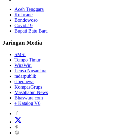
Aceh Tenggara
Kutacane
Bondowoso
Covid-19
Bupati Batu Bara
Jaringan Media
SMSI
Tempo Timur
WiraWiri
Lensa Nusantara
radarpublik
siber.news
KompasGrups
Masbhabin News
Bhaswara.com
e-Katalog V6