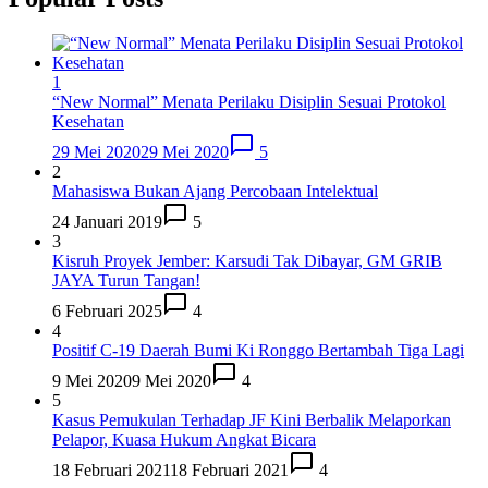
1
“New Normal” Menata Perilaku Disiplin Sesuai Protokol
Kesehatan
29 Mei 2020
29 Mei 2020
5
2
Mahasiswa Bukan Ajang Percobaan Intelektual
24 Januari 2019
5
3
Kisruh Proyek Jember: Karsudi Tak Dibayar, GM GRIB
JAYA Turun Tangan!
6 Februari 2025
4
4
Positif C-19 Daerah Bumi Ki Ronggo Bertambah Tiga Lagi
9 Mei 2020
9 Mei 2020
4
5
Kasus Pemukulan Terhadap JF Kini Berbalik Melaporkan
Pelapor, Kuasa Hukum Angkat Bicara
18 Februari 2021
18 Februari 2021
4