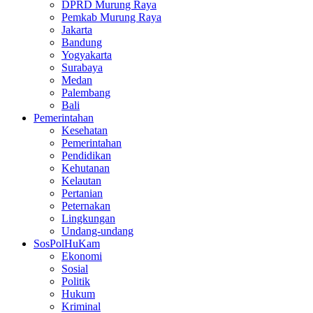
DPRD Murung Raya
Pemkab Murung Raya
Jakarta
Bandung
Yogyakarta
Surabaya
Medan
Palembang
Bali
Pemerintahan
Kesehatan
Pemerintahan
Pendidikan
Kehutanan
Kelautan
Pertanian
Peternakan
Lingkungan
Undang-undang
SosPolHuKam
Ekonomi
Sosial
Politik
Hukum
Kriminal