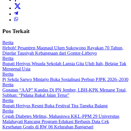
Pos Terkait
Berita
Heboh! Pesantren Maqnaul Ulum Sukowono Rayakan 70 Tahun,
Digelar Tausiyah Kebangsaan dari Gontor-Lirboyo
Berita
Bupati Heriyus Wisuda Sekolah Lansia Gita Uluh Itah, Belajar Tak
Mengenal Usia
Berita
Pj Sekda Sarwo Mintarjo Buka Sosialisasi Perbup PJPK 2026–2030
Berita
Gugatan “AAP” Kandas Di PN Jember, LBH-KPK Menang Total,
Subhan: “Pidana Bakal Jalan Terus”
Berita
Bupati Heriyus Resmi Buka Festival Tira Tangka Balang
Berita
Cegah Diabetes Melitus, Mahasiswa KKL-PPM 29 Universitas
Malahayati Rancang Program Edukasi Berbasis Data Cek
Kesehatan Gratis di RW 06 Kelurahan Banjarsari