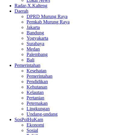
Lokal News
Radar-X.Kalteng
Daerah
DPRD Murung Raya
Pemkab Murung Raya
Jakarta
Bandung
Yogyakarta
Surabaya
Medan
Palembang
Bali
Pemerintahan
Kesehatan
Pemerintahan
Pendidikan
Kehutanan
Kelautan
Pertanian
Peternakan
Lingkungan
Undang-undang
SosPolHuKam
Ekonomi
Sosial