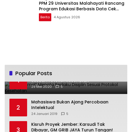
PPM 29 Universitas Malahayati Rancang
Program Edukasi Berbasis Data Cek
Kesehatan Gratis di RW 06 Kelurahan
Berita
4 Agustus 2026
Banjarsari
Popular Posts
“New Normal” Menata Perilaku Disiplin
1
Sesuai Protokol Kesehatan
29 Mei 2020
5
Mahasiswa Bukan Ajang Percobaan
2
Intelektual
24 Januari 2019
5
Kisruh Proyek Jember: Karsudi Tak
3
Dibayar, GM GRIB JAYA Turun Tangan!