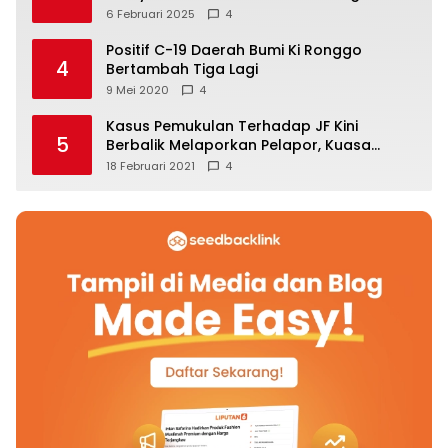
6 Februari 2025
4
Positif C-19 Daerah Bumi Ki Ronggo
4
Bertambah Tiga Lagi
9 Mei 2020
4
Kasus Pemukulan Terhadap JF Kini
5
Berbalik Melaporkan Pelapor, Kuasa
Hukum Angkat Bicara
18 Februari 2021
4