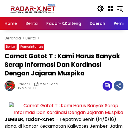
Langsung
ke
konten
Home
Berita
Radar-X.Kalteng
Daerah
Pemer
Beranda
Berita
Berita
Pemerintahan
Camat Gatot T : Kami Harus Banyak
Serap Informasi Dan Kordinasi
Dengan Jajaran Muspika
Radar X
2 Min Baca
15 Mei 2018
JEMBER, radar-x.net
– Tepatnya Senin (14/5/18)
siang, di kantor Kecamatan Kaliwates Jember, Jatim.