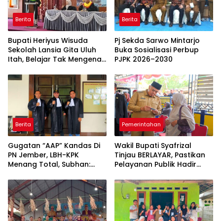
Berita
Berita
Bupati Heriyus Wisuda
Pj Sekda Sarwo Mintarjo
Sekolah Lansia Gita Uluh
Buka Sosialisasi Perbup
Itah, Belajar Tak Mengenal
PJPK 2026–2030
Usia
Berita
Pemerintahan
Gugatan “AAP” Kandas Di
Wakil Bupati Syafrizal
PN Jember, LBH-KPK
Tinjau BERLAYAR, Pastikan
Menang Total, Subhan:
Pelayanan Publik Hadir
“Pidana Bakal Jalan Terus”
hingga Desa