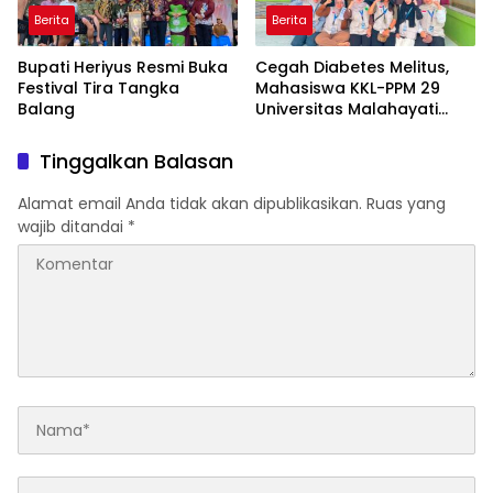
Berita
Berita
Bupati Heriyus Resmi Buka
Cegah Diabetes Melitus,
Festival Tira Tangka
Mahasiswa KKL-PPM 29
Balang
Universitas Malahayati
Rancang Program Edukasi
Berbasis Data Cek
Tinggalkan Balasan
Kesehatan Gratis di RW 06
Kelurahan Banjarsari
Alamat email Anda tidak akan dipublikasikan.
Ruas yang
wajib ditandai
*