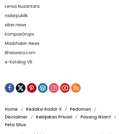
Lensa Nusantara
radarpublik
siber.news
KompasGrups
Masbhabin News
Bhaswara.com
e-Katalog V6
Home
Redaksi Radar X
Pedoman
Disclaimer
Kebijakan Privasi
Pasang Iklan?
Peta Situs