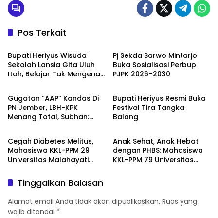
Pos Terkait
Berita
Berita
Bupati Heriyus Wisuda
Pj Sekda Sarwo Mintarjo
Sekolah Lansia Gita Uluh
Buka Sosialisasi Perbup
Itah, Belajar Tak Mengenal
PJPK 2026–2030
Berita
Berita
Usia
Gugatan “AAP” Kandas Di
Bupati Heriyus Resmi Buka
PN Jember, LBH-KPK
Festival Tira Tangka
Menang Total, Subhan:
Balang
Berita
Berita
“Pidana Bakal Jalan Terus”
Cegah Diabetes Melitus,
Anak Sehat, Anak Hebat
Mahasiswa KKL-PPM 29
dengan PHBS: Mahasiswa
Universitas Malahayati
KKL-PPM 79 Universitas
Rancang Program Edukasi
Malahayati Edukasi Siswa
Berbasis Data Cek
TK Negeri 1 Metro Timur
Tinggalkan Balasan
Kesehatan Gratis di RW 06
Kelurahan Banjarsari
Alamat email Anda tidak akan dipublikasikan.
Ruas yang
wajib ditandai
*