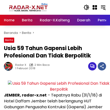
Langsung
ke
konten
Home
Berita
Radar-X.Kalteng
Daerah
Pemer
Beranda
Berita
Berita
Usia 59 Tahun Gapensi Lebih
Profesional Dan Tidak Berpolitik
Radar X
2 Min Baca
1 Februari 2018
JEMBER, radar-x.net
– Tepatnya Rabu (31/1/18) di
Hotel Daffam Jember telah berlangsung HUT
Gabungan Pengusaha Kontruksi (Gapensi) Jember