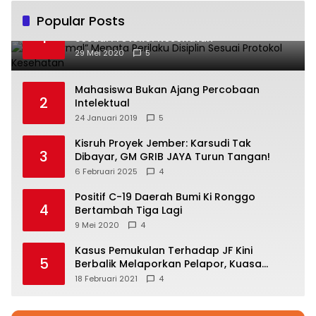
Popular Posts
“New Normal” Menata Perilaku Disiplin
1
Sesuai Protokol Kesehatan
29 Mei 2020
5
Mahasiswa Bukan Ajang Percobaan
2
Intelektual
24 Januari 2019
5
Kisruh Proyek Jember: Karsudi Tak
3
Dibayar, GM GRIB JAYA Turun Tangan!
6 Februari 2025
4
Positif C-19 Daerah Bumi Ki Ronggo
4
Bertambah Tiga Lagi
9 Mei 2020
4
Kasus Pemukulan Terhadap JF Kini
5
Berbalik Melaporkan Pelapor, Kuasa
Hukum Angkat Bicara
18 Februari 2021
4