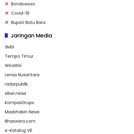
Bondowoso
Covid-19
Bupati Batu Bara
Jaringan Media
SMSI
Tempo Timur
WiraWiri
Lensa Nusantara
radarpublik
siber.news
KompasGrups
Masbhabin News
Bhaswara.com
e-Katalog V6