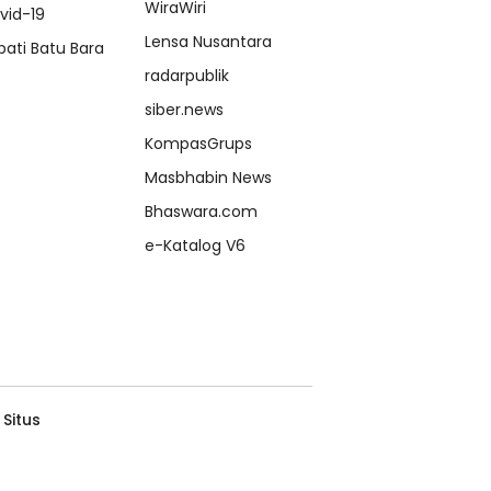
WiraWiri
vid-19
Lensa Nusantara
pati Batu Bara
radarpublik
siber.news
KompasGrups
Masbhabin News
Bhaswara.com
e-Katalog V6
 Situs