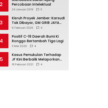
2
Percobaan Intelektual
24 Januari 2019
5
Kisruh Proyek Jember: Karsudi
3
Tak Dibayar, GM GRIB JAYA
Turun Tangan!
6 Februari 2025
4
Positif C-19 Daerah Bumi Ki
4
Ronggo Bertambah Tiga Lagi
9 Mei 2020
4
Kasus Pemukulan Terhadap
5
JF Kini Berbalik Melaporkan
Pelapor, Kuasa Hukum
18 Februari 2021
4
Angkat Bicara