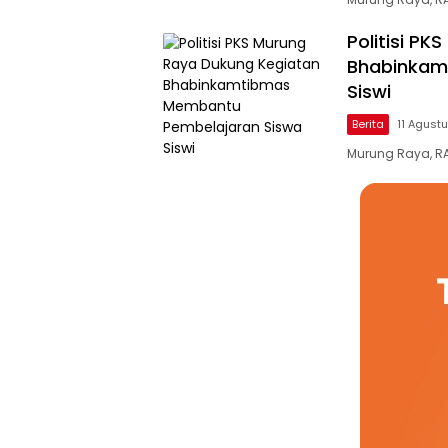
Politisi P
Bhabinkam
Siswi
Berita
11 Agust
Murung Raya, R