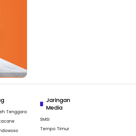
ag
Jaringan
Media
eh Tenggara
SMSI
tacane
Tempo Timur
ndowoso