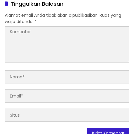
Berbasis Data Cek
Tinggalkan Balasan
Kesehatan Gratis di RW 06
Kelurahan Banjarsari
Alamat email Anda tidak akan dipublikasikan.
Ruas yang
wajib ditandai
*