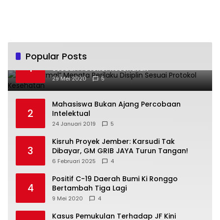
Popular Posts
“New Normal” Menata Perilaku Disiplin
1
Sesuai Protokol Kesehatan
29 Mei 2020
5
Mahasiswa Bukan Ajang Percobaan
2
Intelektual
24 Januari 2019
5
Kisruh Proyek Jember: Karsudi Tak
3
Dibayar, GM GRIB JAYA Turun Tangan!
6 Februari 2025
4
Positif C-19 Daerah Bumi Ki Ronggo
4
Bertambah Tiga Lagi
9 Mei 2020
4
Kasus Pemukulan Terhadap JF Kini