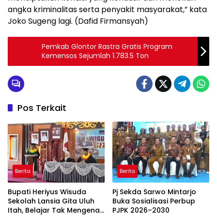
angka kriminalitas serta penyakit masyarakat,” kata
Joko Sugeng lagi. (Dafid Firmansyah)
Pemkab Glontor Rastra Gratis Program
Kemensos Sejumlah 1.783.5 Ton
Pos Terkait
Berita
Berita
Bupati Heriyus Wisuda
Pj Sekda Sarwo Mintarjo
Sekolah Lansia Gita Uluh
Buka Sosialisasi Perbup
Itah, Belajar Tak Mengenal
PJPK 2026–2030