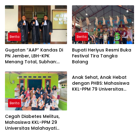
Usia
Berita
Berita
Gugatan “AAP” Kandas Di
Bupati Heriyus Resmi Buka
PN Jember, LBH-KPK
Festival Tira Tangka
Menang Total, Subhan:
Balang
Berita
“Pidana Bakal Jalan Terus”
Anak Sehat, Anak Hebat
dengan PHBS: Mahasiswa
KKL-PPM 79 Universitas
Malahayati Edukasi Siswa
TK Negeri 1 Metro Timur
Berita
Cegah Diabetes Melitus,
Mahasiswa KKL-PPM 29
Universitas Malahayati
Rancang Program Edukasi