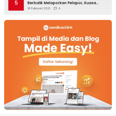
5
Berbalik Melaporkan Pelapor, Kuasa
Hukum Angkat Bicara
18 Februari 2021
4