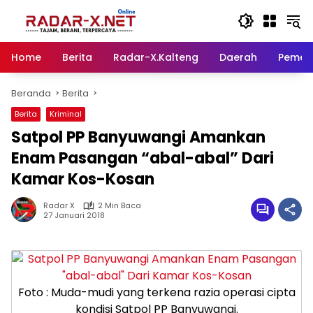
Langsung
ke
konten
Home
Berita
Radar-X.Kalteng
Daerah
Pemer
Beranda
Berita
Berita
Kriminal
Satpol PP Banyuwangi Amankan
Enam Pasangan “abal-abal” Dari
Kamar Kos-Kosan
Radar X
2 Min Baca
27 Januari 2018
Foto : Muda-mudi yang terkena razia operasi cipta
kondisi Satpol PP Banyuwangi.