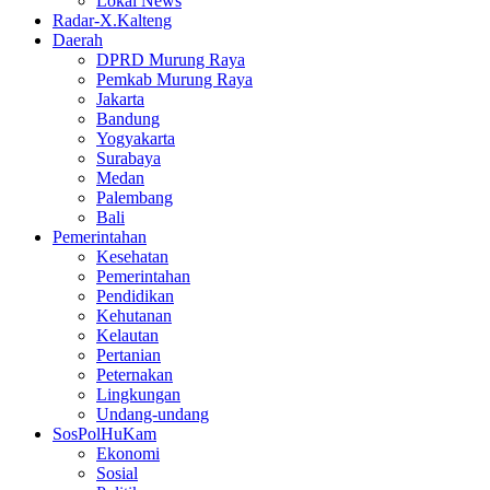
Lokal News
Radar-X.Kalteng
Daerah
DPRD Murung Raya
Pemkab Murung Raya
Jakarta
Bandung
Yogyakarta
Surabaya
Medan
Palembang
Bali
Pemerintahan
Kesehatan
Pemerintahan
Pendidikan
Kehutanan
Kelautan
Pertanian
Peternakan
Lingkungan
Undang-undang
SosPolHuKam
Ekonomi
Sosial