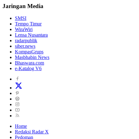
Jaringan Media
SMSI
Tempo Timur
WiraWiri
Lensa Nusantara
radarpublik
siber.news
KompasGrups
Masbhabin News
Bhaswara.com
e-Katalog V6
Home
Redaksi Radar X
Pedoman