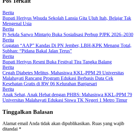
Pos Terkait
Berita
Bupati Heriyus Wisuda Sekolah Lansia Gita Uluh Itah, Belajar Tak
Mengenal Usia
Berita
Pj Sekda Sarwo Mintarjo Buka Sosialisasi Perbup PJPK 2026–2030
Berita
Gugatan “AAP” Kandas Di PN Jember, LBH-KPK Menang Total,
Subhan: “Pidana Bakal Jalan Terus”
Berita
Bupati Heriyus Resmi Buka Festival Tira Tangka Balang
Berita
Cegah Diabetes Melitus, Mahasiswa KKL-PPM 29 Universitas
Malahayati Rancang Program Edukasi Berbasis Data Cek
Kesehatan Gratis di RW 06 Kelurahan Banjarsari
Berita
Anak Sehat, Anak Hebat dengan PHBS: Mahasiswa KKL-PPM 79
Universitas Malahayati Edukasi Siswa TK Negeri 1 Metro Timur
Tinggalkan Balasan
Alamat email Anda tidak akan dipublikasikan.
Ruas yang wajib
ditandai
*