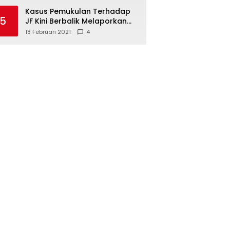
Kasus Pemukulan Terhadap
5
JF Kini Berbalik Melaporkan
Pelapor, Kuasa Hukum
18 Februari 2021
4
Angkat Bicara