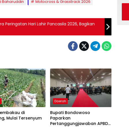
i Baharuddin
Motocross & Grasstrack 2026
a Peringatan Hari Lahir Pancasila 2026, Bagikan
h
Daerah
tembakau di
Bupati Bondowoso
g, Mulai Tersenyum
Paparkan
Pertanggungjawaban APBD