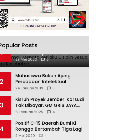
Popular Posts
“New Normal” Menata
1
Perilaku Disiplin Sesuai
Protokol Kesehatan
29 Mei 2020
5
Mahasiswa Bukan Ajang
2
Percobaan Intelektual
24 Januari 2019
5
Kisruh Proyek Jember: Karsudi
3
Tak Dibayar, GM GRIB JAYA
Turun Tangan!
6 Februari 2025
4
Positif C-19 Daerah Bumi Ki
4
Ronggo Bertambah Tiga Lagi
9 Mei 2020
4