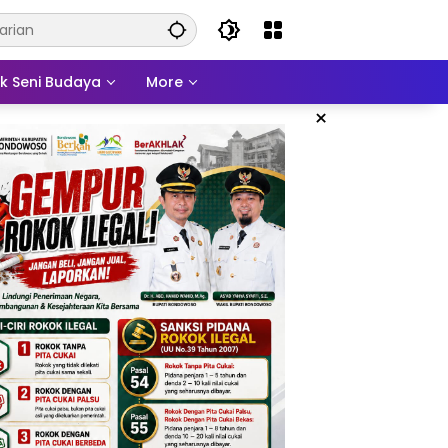
ek Seni Budaya
More
×