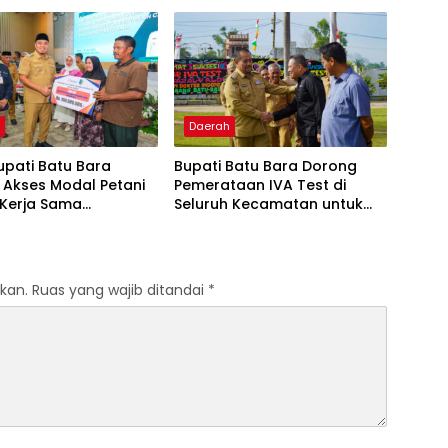
2025, Surplus Anggaran
Capai Rp48,4 Miliar
h
Daerah
upati Batu Bara
Bupati Batu Bara Dorong
 Akses Modal Petani
Pemerataan IVA Test di
 Kerja Sama
Seluruh Kecamatan untuk
yaan Dengan Bank
Perkuat Deteksi Dini Kanker
Perempuan
kan.
Ruas yang wajib ditandai
*