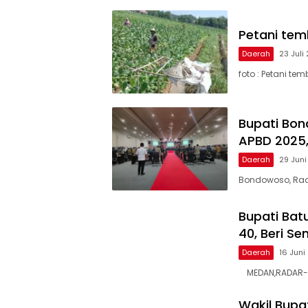
Petani tem
Daerah
23 Juli
foto : Petani t
Bupati Bo
APBD 2025,
Daerah
29 Jun
Bondowoso, Rad
Bupati Bat
40, Beri Se
Daerah
16 Juni
MEDAN,RADAR-X.n
Wakil Bupa