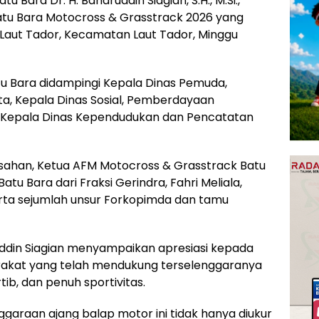
Bara Dr. H. Baharuddin Siagian, S.H., M.Si.,
tu Bara Motocross & Grasstrack 2026 yang
u Laut Tador, Kecamatan Laut Tador, Minggu
tu Bara didampingi Kepala Dinas Pemuda,
a, Kepala Dinas Sosial, Pemberdayaan
 Kepala Dinas Kependudukan dan Pencatatan
 Asahan, Ketua AFM Motocross & Grasstrack Batu
u Bara dari Fraksi Gerindra, Fahri Meliala,
rta sejumlah unsur Forkopimda dan tamu
ddin Siagian menyampaikan apresiasi kepada
arakat yang telah mendukung terselenggaranya
ib, dan penuh sportivitas.
garaan ajang balap motor ini tidak hanya diukur