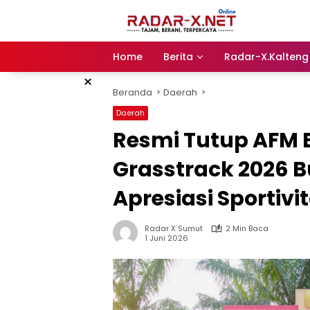
Langsung
ke
konten
Home
Berita
Radar-X.Kalteng
×
Beranda
Daerah
Daerah
Resmi Tutup AFM 
Grasstrack 2026 B
Apresiasi Sportivi
Radar X Sumut
2 Min Baca
1 Juni 2026