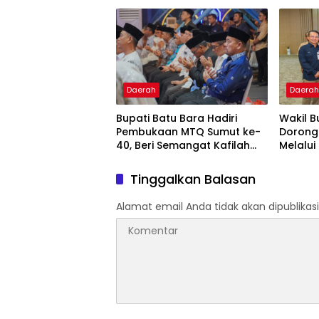
LAMPUNG: OPTIMALISASI PAD
KEBUTUHAN BUKAN PILIHAN
Daerah
Daera
Bupati Batu Bara Hadiri
Wakil B
Pembukaan MTQ Sumut ke-
Dorong
40, Beri Semangat Kafilah
Melalui
Raih Prestasi
Pembia
Sumut
Tinggalkan Balasan
Alamat email Anda tidak akan dipublikasi