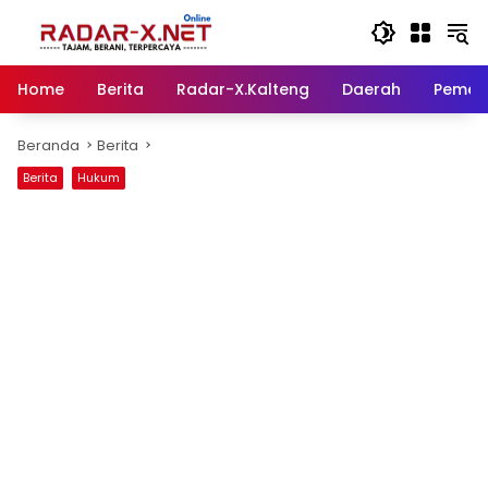
Langsung
ke
konten
Home
Berita
Radar-X.Kalteng
Daerah
Pemer
Beranda
Berita
Berita
Hukum