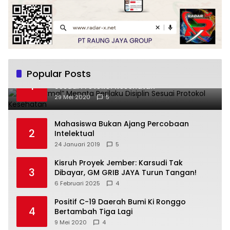
Popular Posts
“New Normal” Menata Perilaku Disiplin
1
Sesuai Protokol Kesehatan
29 Mei 2020
5
Mahasiswa Bukan Ajang Percobaan
2
Intelektual
24 Januari 2019
5
Kisruh Proyek Jember: Karsudi Tak
3
Dibayar, GM GRIB JAYA Turun Tangan!
6 Februari 2025
4
Positif C-19 Daerah Bumi Ki Ronggo
4
Bertambah Tiga Lagi
9 Mei 2020
4