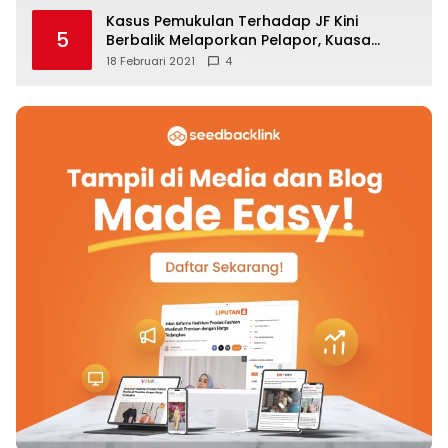
Kasus Pemukulan Terhadap JF Kini
5
Berbalik Melaporkan Pelapor, Kuasa
Hukum Angkat Bicara
18 Februari 2021
4