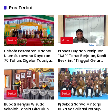
Pos Terkait
Berita
Hukum
Heboh! Pesantren Maqnaul
Proses Dugaan Penipuan
Ulum Sukowono Rayakan
“AAP” Terus Berjalan, Kanit
70 Tahun, Digelar Tausiyah
Reskrim: “Tinggal Gelar
Kebangsaan dari Gontor-
Perkara Untuk Naik
Lirboyo
Tersangka”
Berita
Berita
Bupati Heriyus Wisuda
Pj Sekda Sarwo Mintarjo
Sekolah Lansia Gita Uluh
Buka Sosialisasi Perbup