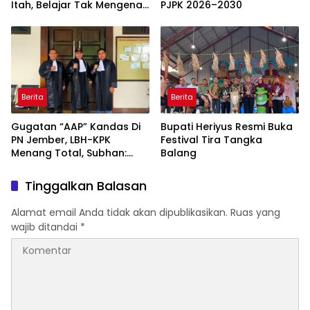
Itah, Belajar Tak Mengenal
PJPK 2026–2030
Usia
Berita
Berita
Gugatan “AAP” Kandas Di
Bupati Heriyus Resmi Buka
PN Jember, LBH-KPK
Festival Tira Tangka
Menang Total, Subhan:
Balang
“Pidana Bakal Jalan Terus”
Tinggalkan Balasan
Alamat email Anda tidak akan dipublikasikan.
Ruas yang
wajib ditandai
*