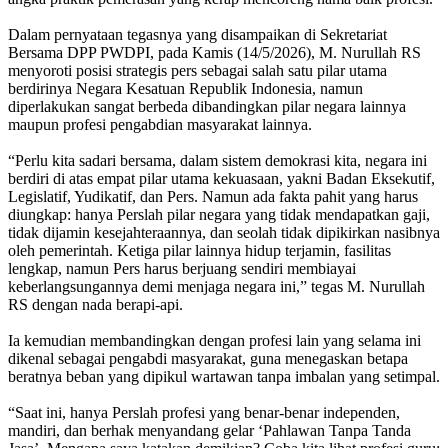
Dalam pernyataan tegasnya yang disampaikan di Sekretariat
Bersama DPP PWDPI, pada Kamis (14/5/2026), M. Nurullah RS
menyoroti posisi strategis pers sebagai salah satu pilar utama
berdirinya Negara Kesatuan Republik Indonesia, namun
diperlakukan sangat berbeda dibandingkan pilar negara lainnya
maupun profesi pengabdian masyarakat lainnya.
“Perlu kita sadari bersama, dalam sistem demokrasi kita, negara ini
berdiri di atas empat pilar utama kekuasaan, yakni Badan Eksekutif,
Legislatif, Yudikatif, dan Pers. Namun ada fakta pahit yang harus
diungkap: hanya Perslah pilar negara yang tidak mendapatkan gaji,
tidak dijamin kesejahteraannya, dan seolah tidak dipikirkan nasibnya
oleh pemerintah. Ketiga pilar lainnya hidup terjamin, fasilitas
lengkap, namun Pers harus berjuang sendiri membiayai
keberlangsungannya demi menjaga negara ini,” tegas M. Nurullah
RS dengan nada berapi-api.
Ia kemudian membandingkan dengan profesi lain yang selama ini
dikenal sebagai pengabdi masyarakat, guna menegaskan betapa
beratnya beban yang dipikul wartawan tanpa imbalan yang setimpal.
“Saat ini, hanya Perslah profesi yang benar-benar independen,
mandiri, dan berhak menyandang gelar ‘Pahlawan Tanpa Tanda