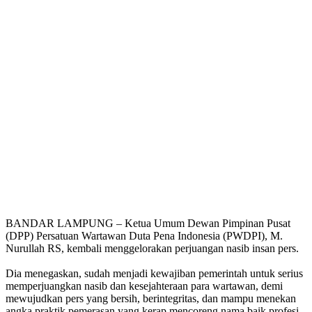
BANDAR LAMPUNG – Ketua Umum Dewan Pimpinan Pusat
(DPP) Persatuan Wartawan Duta Pena Indonesia (PWDPI), M.
Nurullah RS, kembali menggelorakan perjuangan nasib insan pers.
Dia menegaskan, sudah menjadi kewajiban pemerintah untuk serius
memperjuangkan nasib dan kesejahteraan para wartawan, demi
mewujudkan pers yang bersih, berintegritas, dan mampu menekan
angka praktik pemerasan yang kerap mencoreng nama baik profesi.