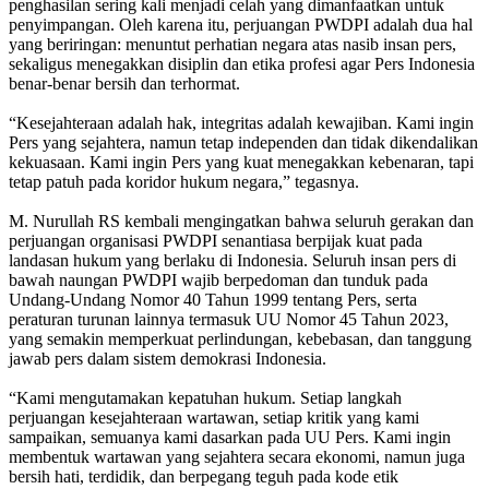
penghasilan sering kali menjadi celah yang dimanfaatkan untuk
penyimpangan. Oleh karena itu, perjuangan PWDPI adalah dua hal
yang beriringan: menuntut perhatian negara atas nasib insan pers,
sekaligus menegakkan disiplin dan etika profesi agar Pers Indonesia
benar-benar bersih dan terhormat.
“Kesejahteraan adalah hak, integritas adalah kewajiban. Kami ingin
Pers yang sejahtera, namun tetap independen dan tidak dikendalikan
kekuasaan. Kami ingin Pers yang kuat menegakkan kebenaran, tapi
tetap patuh pada koridor hukum negara,” tegasnya.
M. Nurullah RS kembali mengingatkan bahwa seluruh gerakan dan
perjuangan organisasi PWDPI senantiasa berpijak kuat pada
landasan hukum yang berlaku di Indonesia. Seluruh insan pers di
bawah naungan PWDPI wajib berpedoman dan tunduk pada
Undang-Undang Nomor 40 Tahun 1999 tentang Pers, serta
peraturan turunan lainnya termasuk UU Nomor 45 Tahun 2023,
yang semakin memperkuat perlindungan, kebebasan, dan tanggung
jawab pers dalam sistem demokrasi Indonesia.
“Kami mengutamakan kepatuhan hukum. Setiap langkah
perjuangan kesejahteraan wartawan, setiap kritik yang kami
sampaikan, semuanya kami dasarkan pada UU Pers. Kami ingin
membentuk wartawan yang sejahtera secara ekonomi, namun juga
bersih hati, terdidik, dan berpegang teguh pada kode etik