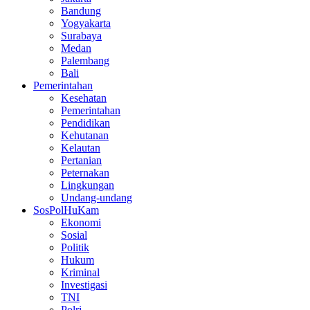
Bandung
Yogyakarta
Surabaya
Medan
Palembang
Bali
Pemerintahan
Kesehatan
Pemerintahan
Pendidikan
Kehutanan
Kelautan
Pertanian
Peternakan
Lingkungan
Undang-undang
SosPolHuKam
Ekonomi
Sosial
Politik
Hukum
Kriminal
Investigasi
TNI
Polri