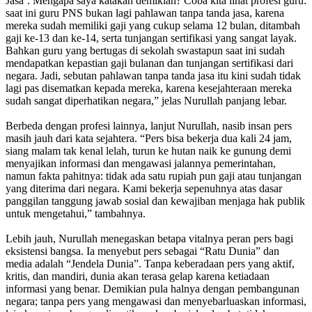
Jasa’. Mengapa saya katakan demikian? Coba kita lihat profesi guru:
saat ini guru PNS bukan lagi pahlawan tanpa tanda jasa, karena
mereka sudah memiliki gaji yang cukup selama 12 bulan, ditambah
gaji ke-13 dan ke-14, serta tunjangan sertifikasi yang sangat layak.
Bahkan guru yang bertugas di sekolah swastapun saat ini sudah
mendapatkan kepastian gaji bulanan dan tunjangan sertifikasi dari
negara. Jadi, sebutan pahlawan tanpa tanda jasa itu kini sudah tidak
lagi pas disematkan kepada mereka, karena kesejahteraan mereka
sudah sangat diperhatikan negara,” jelas Nurullah panjang lebar.
Berbeda dengan profesi lainnya, lanjut Nurullah, nasib insan pers
masih jauh dari kata sejahtera. “Pers bisa bekerja dua kali 24 jam,
siang malam tak kenal lelah, turun ke hutan naik ke gunung demi
menyajikan informasi dan mengawasi jalannya pemerintahan,
namun fakta pahitnya: tidak ada satu rupiah pun gaji atau tunjangan
yang diterima dari negara. Kami bekerja sepenuhnya atas dasar
panggilan tanggung jawab sosial dan kewajiban menjaga hak publik
untuk mengetahui,” tambahnya.
Lebih jauh, Nurullah menegaskan betapa vitalnya peran pers bagi
eksistensi bangsa. Ia menyebut pers sebagai “Ratu Dunia” dan
media adalah “Jendela Dunia”. Tanpa keberadaan pers yang aktif,
kritis, dan mandiri, dunia akan terasa gelap karena ketiadaan
informasi yang benar. Demikian pula halnya dengan pembangunan
negara; tanpa pers yang mengawasi dan menyebarluaskan informasi,