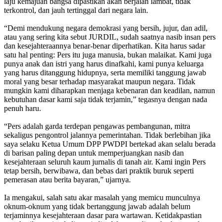
laju kemajuan bangsa dipastikan akan berjalan lambat, tidak
terkontrol, dan jauh tertinggal dari negara lain.
“Demi mendukung negara demokrasi yang bersih, jujur, dan adil,
atau yang sering kita sebut JURDIL, sudah saatnya nasib insan pers
dan kesejahteraannya benar-benar diperhatikan. Kita harus sadar
satu hal penting: Pers itu juga manusia, bukan malaikat. Kami juga
punya anak dan istri yang harus dinafkahi, kami punya keluarga
yang harus ditanggung hidupnya, serta memiliki tanggung jawab
moral yang besar terhadap masyarakat maupun negara. Tidak
mungkin kami diharapkan menjaga kebenaran dan keadilan, namun
kebutuhan dasar kami saja tidak terjamin,” tegasnya dengan nada
penuh haru.
“Pers adalah garda terdepan pengawas pembangunan, mitra
sekaligus pengontrol jalannya pemerintahan. Tidak berlebihan jika
saya selaku Ketua Umum DPP PWDPI bertekad akan selalu berada
di barisan paling depan untuk memperjuangkan nasib dan
kesejahteraan seluruh kaum jurnalis di tanah air. Kami ingin Pers
tetap bersih, berwibawa, dan bebas dari praktik buruk seperti
pemerasan atau berita bayaran,” ujarnya.
Ia mengakui, salah satu akar masalah yang memicu munculnya
oknum-oknum yang tidak bertanggung jawab adalah belum
terjaminnya kesejahteraan dasar para wartawan. Ketidakpastian