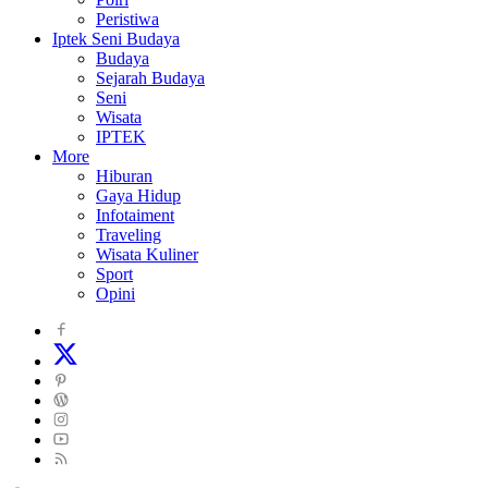
Peristiwa
Iptek Seni Budaya
Budaya
Sejarah Budaya
Seni
Wisata
IPTEK
More
Hiburan
Gaya Hidup
Infotaiment
Traveling
Wisata Kuliner
Sport
Opini