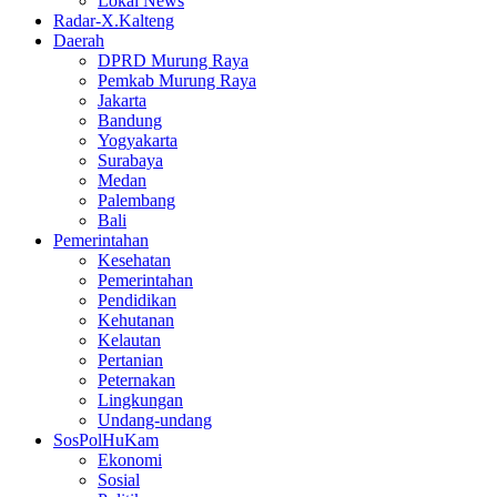
Lokal News
Radar-X.Kalteng
Daerah
DPRD Murung Raya
Pemkab Murung Raya
Jakarta
Bandung
Yogyakarta
Surabaya
Medan
Palembang
Bali
Pemerintahan
Kesehatan
Pemerintahan
Pendidikan
Kehutanan
Kelautan
Pertanian
Peternakan
Lingkungan
Undang-undang
SosPolHuKam
Ekonomi
Sosial