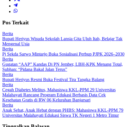
Pos Terkait
Berita
Bupati Heriyus Wisuda Sekolah Lansia Gita Uluh Itah, Belajar Tak
Mengenal Usia
Berita
Pj Sekda Sarwo Mintarjo Buka Sosialisasi Perbup PJPK 2026–2030
Berita
Gugatan “AAP” Kandas Di PN Jember, LBH-KPK Menang Total,
Subhan: “Pidana Bakal Jalan Terus”
Berita
Bupati Heriyus Resmi Buka Festival Tira Tangka Balang
Berita
Cegah Diabetes Melitus, Mahasiswa KKL-PPM 29 Universitas
Malahayati Rancang Program Edukasi Berbasis Data Cek
Kesehatan Gratis di RW 06 Kelurahan Banjarsari
Berita
Anak Sehat, Anak Hebat dengan PHBS: Mahasiswa KKL-PPM 79
Universitas Malahayati Edukasi Siswa TK Negeri 1 Metro Timur
Tinggalkan Balasan