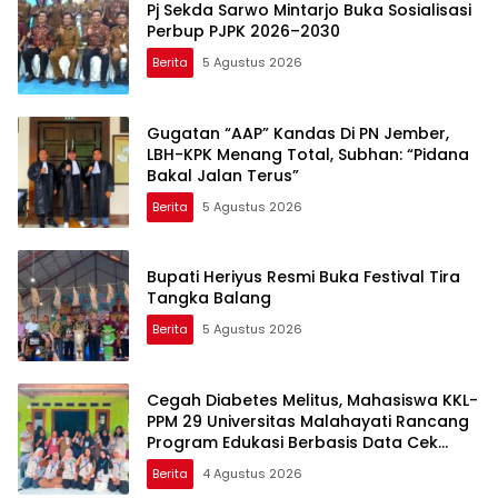
Pj Sekda Sarwo Mintarjo Buka Sosialisasi
Perbup PJPK 2026–2030
Berita
5 Agustus 2026
Gugatan “AAP” Kandas Di PN Jember,
LBH-KPK Menang Total, Subhan: “Pidana
Bakal Jalan Terus”
Berita
5 Agustus 2026
Bupati Heriyus Resmi Buka Festival Tira
Tangka Balang
Berita
5 Agustus 2026
Cegah Diabetes Melitus, Mahasiswa KKL-
PPM 29 Universitas Malahayati Rancang
Program Edukasi Berbasis Data Cek
Kesehatan Gratis di RW 06 Kelurahan
Berita
4 Agustus 2026
Banjarsari