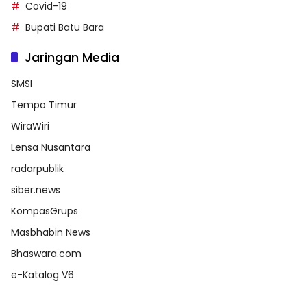
Covid-19
Bupati Batu Bara
Jaringan Media
SMSI
Tempo Timur
WiraWiri
Lensa Nusantara
radarpublik
siber.news
KompasGrups
Masbhabin News
Bhaswara.com
e-Katalog V6