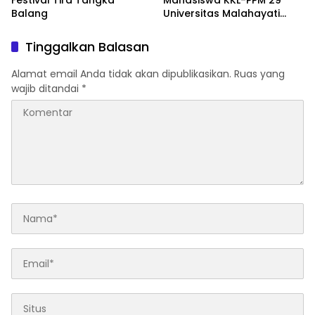
Festival Tira Tangka
Mahasiswa KKL-PPM 29
Balang
Universitas Malahayati
Rancang Program Edukasi
Berbasis Data Cek
Tinggalkan Balasan
Kesehatan Gratis di RW 06
Kelurahan Banjarsari
Alamat email Anda tidak akan dipublikasikan.
Ruas yang
wajib ditandai
*