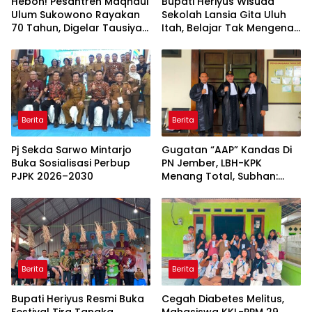
Heboh! Pesantren Maqnaul
Bupati Heriyus Wisuda
Ulum Sukowono Rayakan
Sekolah Lansia Gita Uluh
70 Tahun, Digelar Tausiyah
Itah, Belajar Tak Mengenal
Kebangsaan dari Gontor-
Usia
Lirboyo
Berita
Berita
Pj Sekda Sarwo Mintarjo
Gugatan “AAP” Kandas Di
Buka Sosialisasi Perbup
PN Jember, LBH-KPK
PJPK 2026–2030
Menang Total, Subhan:
“Pidana Bakal Jalan Terus”
Berita
Berita
Bupati Heriyus Resmi Buka
Cegah Diabetes Melitus,