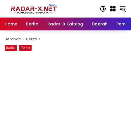
Langsung
ke
konten
Home
Berita
Radar-X.Kalteng
Daerah
Pemer
Beranda
Berita
Berita
Politik