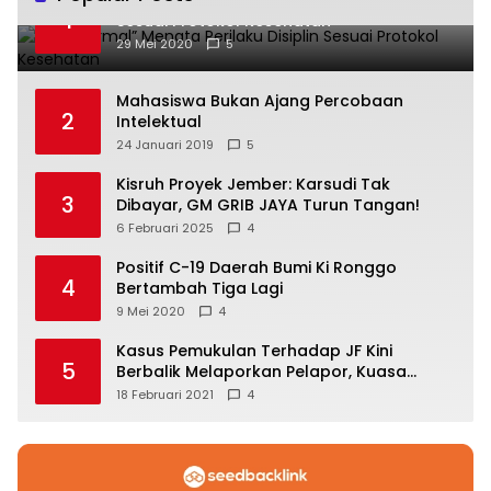
1
Sesuai Protokol Kesehatan
29 Mei 2020
5
Mahasiswa Bukan Ajang Percobaan
2
Intelektual
24 Januari 2019
5
Kisruh Proyek Jember: Karsudi Tak
3
Dibayar, GM GRIB JAYA Turun Tangan!
6 Februari 2025
4
Positif C-19 Daerah Bumi Ki Ronggo
4
Bertambah Tiga Lagi
9 Mei 2020
4
Kasus Pemukulan Terhadap JF Kini
5
Berbalik Melaporkan Pelapor, Kuasa
Hukum Angkat Bicara
18 Februari 2021
4