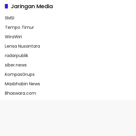
Jaringan Media
SMSI
Tempo Timur
WiraWiri
Lensa Nusantara
radarpublik
siber.news
KompasGrups
Masbhabin News
Bhaswara.com
e-Katalog V6