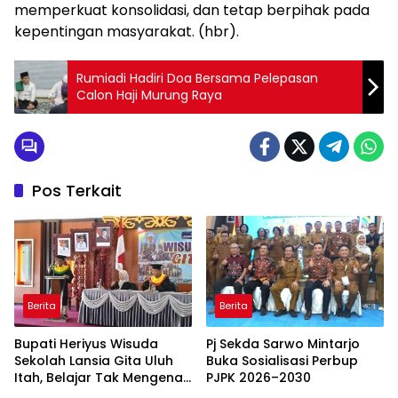
memperkuat konsolidasi, dan tetap berpihak pada
kepentingan masyarakat. (hbr).
Rumiadi Hadiri Doa Bersama Pelepasan
Calon Haji Murung Raya
Pos Terkait
Berita
Berita
Bupati Heriyus Wisuda
Pj Sekda Sarwo Mintarjo
Sekolah Lansia Gita Uluh
Buka Sosialisasi Perbup
Itah, Belajar Tak Mengenal
PJPK 2026–2030
Usia