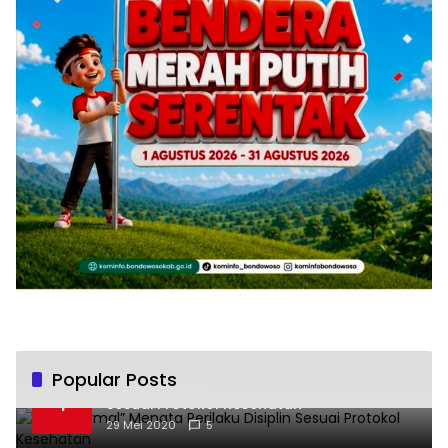
Popular Posts
“New Normal” Menata Perilaku Disiplin
1
Sesuai Protokol Kesehatan
29 Mei 2020
5