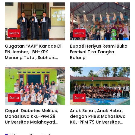
Berita
Berita
Gugatan “AAP” Kandas Di
Bupati Heriyus Resmi Buka
PN Jember, LBH-KPK
Festival Tira Tangka
Menang Total, Subhan:
Balang
“Pidana Bakal Jalan Terus”
Berita
Berita
Cegah Diabetes Melitus,
Anak Sehat, Anak Hebat
Mahasiswa KKL-PPM 29
dengan PHBS: Mahasiswa
Universitas Malahayati
KKL-PPM 79 Universitas
Rancang Program Edukasi
Malahayati Edukasi Siswa
Berbasis Data Cek
TK Negeri 1 Metro Timur