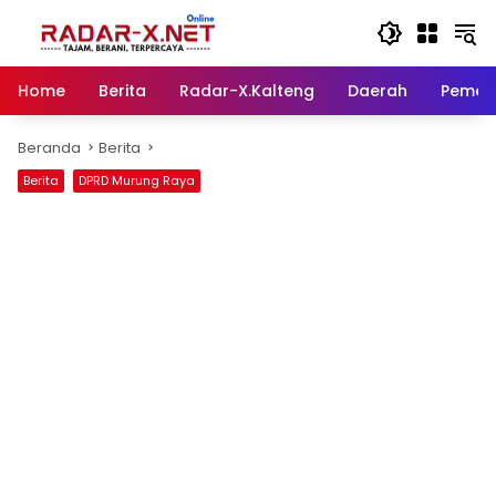
Langsung
ke
konten
Home
Berita
Radar-X.Kalteng
Daerah
Pemer
Beranda
Berita
Berita
DPRD Murung Raya