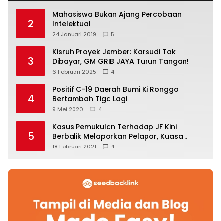
Mahasiswa Bukan Ajang Percobaan
2
Intelektual
24 Januari 2019
5
Kisruh Proyek Jember: Karsudi Tak
3
Dibayar, GM GRIB JAYA Turun Tangan!
6 Februari 2025
4
Positif C-19 Daerah Bumi Ki Ronggo
4
Bertambah Tiga Lagi
9 Mei 2020
4
Kasus Pemukulan Terhadap JF Kini
5
Berbalik Melaporkan Pelapor, Kuasa
Hukum Angkat Bicara
18 Februari 2021
4