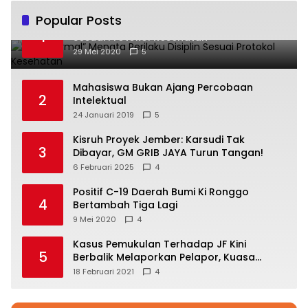
Popular Posts
“New Normal” Menata Perilaku Disiplin
1
Sesuai Protokol Kesehatan
29 Mei 2020
5
Mahasiswa Bukan Ajang Percobaan
2
Intelektual
24 Januari 2019
5
Kisruh Proyek Jember: Karsudi Tak
3
Dibayar, GM GRIB JAYA Turun Tangan!
6 Februari 2025
4
Positif C-19 Daerah Bumi Ki Ronggo
4
Bertambah Tiga Lagi
9 Mei 2020
4
Kasus Pemukulan Terhadap JF Kini
5
Berbalik Melaporkan Pelapor, Kuasa
Hukum Angkat Bicara
18 Februari 2021
4