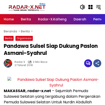
Langsung
ke
konten
Home
Berita
Radar-X.Kalteng
Daerah
Pemer
Beranda
Berita
Berita
Organisasi
Pandawa Sulsel Siap Dukung Paslon
Asmani-Syahrul
Radar X
2 Min Baca
27 Maret 2018
MAKASSAR, radar-x.net
– Sejumlah Pemuda
Sulawesi Selatan yang tergabung dalam Pergerakan
Pemuda Sulawesi Selatan Untuk Nurdin Abdullah