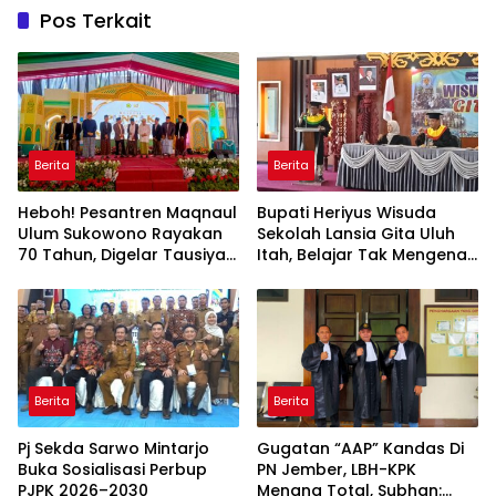
Pos Terkait
Berita
Berita
Heboh! Pesantren Maqnaul
Bupati Heriyus Wisuda
Ulum Sukowono Rayakan
Sekolah Lansia Gita Uluh
70 Tahun, Digelar Tausiyah
Itah, Belajar Tak Mengenal
Kebangsaan dari Gontor-
Usia
Lirboyo
Berita
Berita
Pj Sekda Sarwo Mintarjo
Gugatan “AAP” Kandas Di
Buka Sosialisasi Perbup
PN Jember, LBH-KPK
PJPK 2026–2030
Menang Total, Subhan: