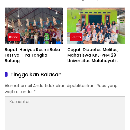
“Pidana Bakal Jalan Terus”
Berita
Berita
Bupati Heriyus Resmi Buka
Cegah Diabetes Melitus,
Festival Tira Tangka
Mahasiswa KKL-PPM 29
Balang
Universitas Malahayati
Rancang Program Edukasi
Berbasis Data Cek
Tinggalkan Balasan
Kesehatan Gratis di RW 06
Kelurahan Banjarsari
Alamat email Anda tidak akan dipublikasikan.
Ruas yang
wajib ditandai
*