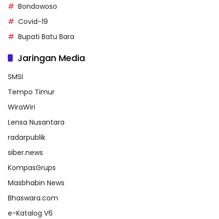
Bondowoso
Covid-19
Bupati Batu Bara
Jaringan Media
SMSI
Tempo Timur
WiraWiri
Lensa Nusantara
radarpublik
siber.news
KompasGrups
Masbhabin News
Bhaswara.com
e-Katalog V6