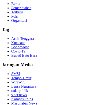
Berita
Pemerintahan
Terbaru
Polri
Organisasi
Tag
Aceh Tenggara
Kutacane
Bondowoso
Covid-19
Bupati Batu Bara
Jaringan Media
SMSI
Tempo Timur
WiraWiri
Lensa Nusantara
radarpublik
siber.news
KompasGrups
Masbhabin News