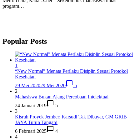
Metro Utara, Radar-x.net – Sekelompok mahasiswa lintas
program…
Popular Posts
1
“New Normal” Menata Perilaku Disiplin Sesuai Protokol
Kesehatan
29 Mei 2020
29 Mei 2020
5
2
Mahasiswa Bukan Ajang Percobaan Intelektual
24 Januari 2019
5
3
Kisruh Proyek Jember: Karsudi Tak Dibayar, GM GRIB
JAYA Turun Tangan!
6 Februari 2025
4
4