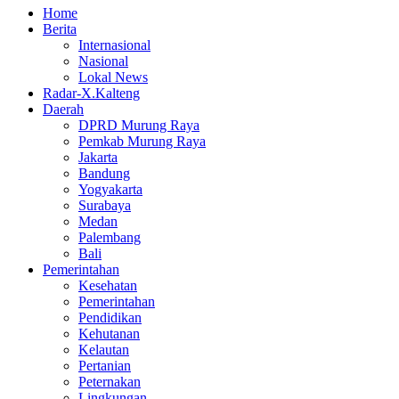
Home
Berita
Internasional
Nasional
Lokal News
Radar-X.Kalteng
Daerah
DPRD Murung Raya
Pemkab Murung Raya
Jakarta
Bandung
Yogyakarta
Surabaya
Medan
Palembang
Bali
Pemerintahan
Kesehatan
Pemerintahan
Pendidikan
Kehutanan
Kelautan
Pertanian
Peternakan
Lingkungan