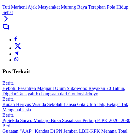
Tuti Marheni Ajak Masyarakat Murung Raya Terapkan Pola Hidup
Sehat
Pos Terkait
Berita
Heboh! Pesantren Maqnaul Ulum Sukowono Rayakan 70 Tahun,
Digelar Tausiyah Kebangsaan dari Gontor-Lirboyo
Berita
Bupati Heriyus Wisuda Sekolah Lansia Gita Uluh Itah, Belajar Tak
Mengenal Usia
Berita
Pj Sekda Sarwo Mintarjo Buka Sosialisasi Perbup PJPK 2026–2030
Berita
Gugatan “AAP” Kandas Di PN Jember, LBH-KPK Menang Total,