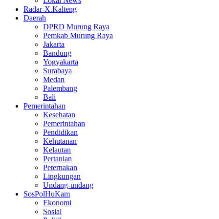
Lokal News
Radar-X.Kalteng
Daerah
DPRD Murung Raya
Pemkab Murung Raya
Jakarta
Bandung
Yogyakarta
Surabaya
Medan
Palembang
Bali
Pemerintahan
Kesehatan
Pemerintahan
Pendidikan
Kehutanan
Kelautan
Pertanian
Peternakan
Lingkungan
Undang-undang
SosPolHuKam
Ekonomi
Sosial