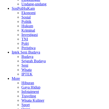
Undang-undang
SosPolHuKam
Ekonomi
Sosial
Politik
Hukum
Kriminal
Investigasi
TNI
Polri
Peristiwa
Iptek Seni Budaya
Budaya
Sejarah Budaya
Seni
Wisata
IPTEK
More
Hiburan
Gaya Hidup
Infotaiment
Traveling
Wisata Kuliner
Sport