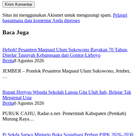
Situs ini menggunakan Akismet untuk mengurangi spam.
Pelajari
bagaimana data komentar Anda diproses
Baca Juga
Heboh! Pesantren Maqnaul Ulum Sukowono Rayakan 70 Tahun,
Digelar Tausiyah Kebangsaan dari Gontor-Lirboyo
Berita
8 Agustus 2026
JEMBER – Pondok Pesantren Maqnaul Ulum Sukowono, Jember,
…
Bupati Heriyus Wisuda Sekolah Lansia Gita Uluh Itah, Belajar Tak
Mengenal Usia
Berita
6 Agustus 2026
PURUK CAHU, Radar-x.net- Pemerintah Kabupaten (Pemkab)
Murung Raya…
Pj Sekda Sarwo Mintarjo Buka Sosialisasi Perbup PJPK 2026–2030