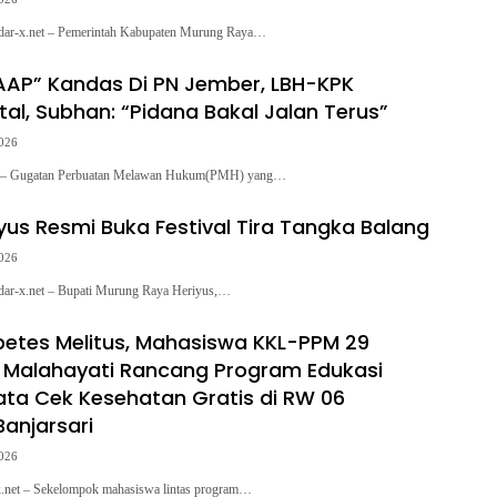
-x.net – Pemerintah Kabupaten Murung Raya…
AP” Kandas Di PN Jember, LBH-KPK
al, Subhan: “Pidana Bakal Jalan Terus”
2026
t – Gugatan Perbuatan Melawan Hukum(PMH) yang…
iyus Resmi Buka Festival Tira Tangka Balang
2026
-x.net – Bupati Murung Raya Heriyus,…
etes Melitus, Mahasiswa KKL-PPM 29
s Malahayati Rancang Program Edukasi
ata Cek Kesehatan Gratis di RW 06
Banjarsari
2026
x.net – Sekelompok mahasiswa lintas program…