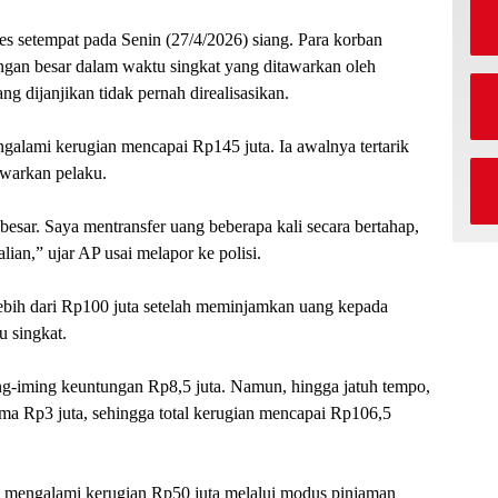
s setempat pada Senin (27/4/2026) siang. Para korban
gan besar dalam waktu singkat yang ditawarkan oleh
ng dijanjikan tidak pernah direalisasikan.
galami kerugian mencapai Rp145 juta. Ia awalnya tertarik
awarkan pelaku.
besar. Saya mentransfer uang beberapa kali secara bertahap,
lian,” ujar AP usai melapor ke polisi.
ebih dari Rp100 juta setelah meminjamkan uang kepada
u singkat.
-iming keuntungan Rp8,5 juta. Namun, hingga jatuh tempo,
ma Rp3 juta, sehingga total kerugian mencapai Rp106,5
u mengalami kerugian Rp50 juta melalui modus pinjaman