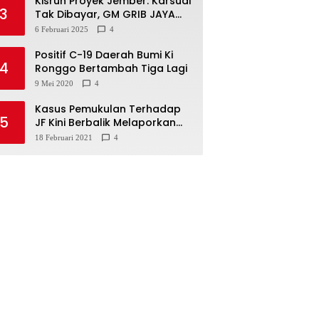
Kisruh Proyek Jember: Karsudi
3
Tak Dibayar, GM GRIB JAYA
Turun Tangan!
6 Februari 2025
4
Positif C-19 Daerah Bumi Ki
4
Ronggo Bertambah Tiga Lagi
9 Mei 2020
4
Kasus Pemukulan Terhadap
5
JF Kini Berbalik Melaporkan
Pelapor, Kuasa Hukum
18 Februari 2021
4
Angkat Bicara