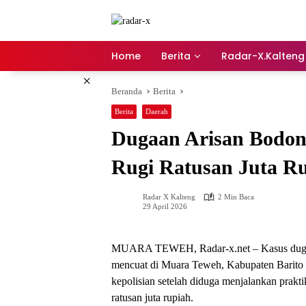
Langsung
ke
konten
Home
Berita
Radar-X.Kalteng
×
Beranda
Berita
Berita
Daerah
Dugaan Arisan Bodon
Rugi Ratusan Juta R
Radar X Kalteng
2 Min Baca
29 April 2026
MUARA TEWEH, Radar-x.net – Kasus dugaan
mencuat di Muara Teweh, Kabupaten Barito U
kepolisian setelah diduga menjalankan prak
ratusan juta rupiah.