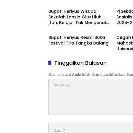
Bupati Heriyus Wisuda
Pj Sekd
Sekolah Lansia Gita Uluh
Sosiali
Itah, Belajar Tak Mengenal
2026–2
Berita
Berita
Usia
Bupati Heriyus Resmi Buka
Cegah D
Festival Tira Tangka Balang
Mahasi
Univers
Rancan
Berbasi
Tinggalkan Balasan
Kesehat
Kelurah
Alamat email Anda tidak akan dipublikasikan.
Rua