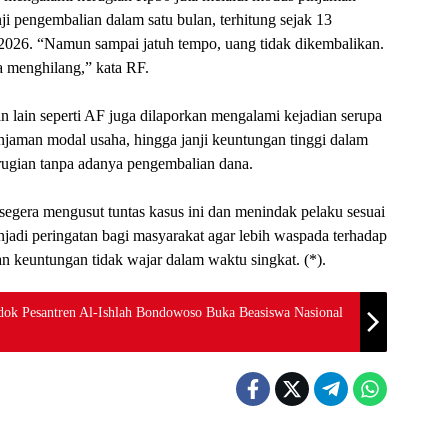
i pengembalian dalam satu bulan, terhitung sejak 13
2026. “Namun sampai jatuh tempo, uang tidak dikembalikan.
ya menghilang,” kata RF.
an lain seperti AF juga dilaporkan mengalami kejadian serupa
injaman modal usaha, hingga janji keuntungan tinggi dalam
rugian tanpa adanya pengembalian dana.
 segera mengusut tuntas kasus ini dan menindak pelaku sesuai
jadi peringatan bagi masyarakat agar lebih waspada terhadap
an keuntungan tidak wajar dalam waktu singkat. (*).
ok Pesantren Al-Ishlah Bondowoso Buka Beasiswa Nasional
Berita