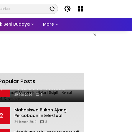
ek Seni Budaya
More
×
Popular Posts
“New Normal” Menata
1
Perilaku Disiplin Sesuai
Protokol Kesehatan
29 Mei 2020
5
Mahasiswa Bukan Ajang
2
Percobaan Intelektual
24 Januari 2019
5