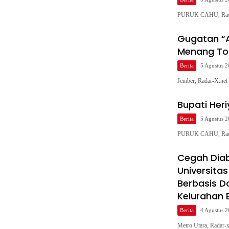
PURUK CAHU, Radar
Gugatan “A
Menang Tot
Berita
5 Agustus 
Jember, Radar-X.ne
Bupati Her
Berita
5 Agustus 
PURUK CAHU, Radar
Cegah Diab
Universita
Berbasis D
Kelurahan 
Berita
4 Agustus 
Metro Utara, Radar-