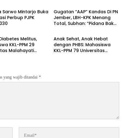
a Sarwo Mintarjo Buka
Gugatan “AAP” Kandas Di PN
sasi Perbup PJPK
Jember, LBH-KPK Menang
030
Total, Subhan: “Pidana Bakal
Berita
Jalan Terus”
iabetes Melitus,
Anak Sehat, Anak Hebat
swa KKL-PPM 29
dengan PHBS: Mahasiswa
itas Malahayati
KKL-PPM 79 Universitas
g Program Edukasi
Malahayati Edukasi Siswa TK
s Data Cek
Negeri 1 Metro Timur
an Gratis di RW 06
an Banjarsari
s yang wajib ditandai
*