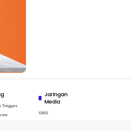
ag
Jaringan
Media
h Tenggara
SMSI
cane
Tempo Timur
dowoso