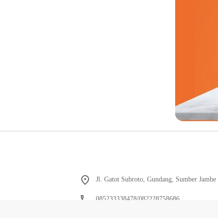
Jl. Gatot Subroto, Gundang, Sumber Jambe 
085233338478/082228758686