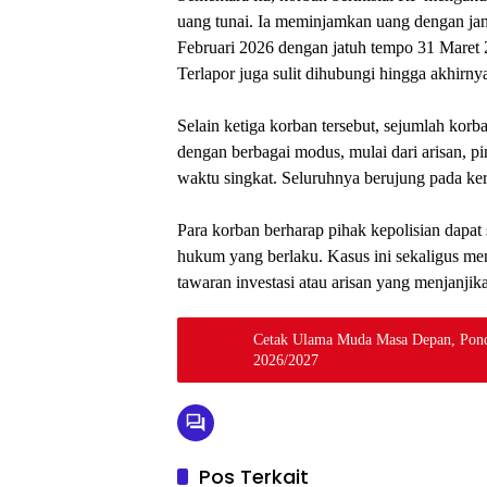
uang tunai. Ia meminjamkan uang dengan janj
Februari 2026 dengan jatuh tempo 31 Maret 
Terlapor juga sulit dihubungi hingga akhirn
Selain ketiga korban tersebut, sejumlah korb
dengan berbagai modus, mulai dari arisan, p
waktu singkat. Seluruhnya berujung pada ke
Para korban berharap pihak kepolisian dapat
hukum yang berlaku. Kasus ini sekaligus men
tawaran investasi atau arisan yang menjanjik
Cetak Ulama Muda Masa Depan, Pond
2026/2027
Pos Terkait
Berita
Berita