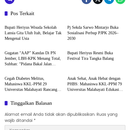
Pos Terkait
Berita
Berita
Bupati Heriyus Wisuda Sekolah
Pj Sekda Sarwo Mintarjo Buka
Lansia Gita Uluh Itah, Belajar Tak
Sosialisasi Perbup PJPK 2026–
Mengenal Usia
2030
Berita
Berita
Gugatan “AAP” Kandas Di PN
Bupati Heriyus Resmi Buka
Jember, LBH-KPK Menang Total,
Festival Tira Tangka Balang
Subhan: “Pidana Bakal Jalan
Berita
Berita
Terus”
Cegah Diabetes Melitus,
Anak Sehat, Anak Hebat dengan
Mahasiswa KKL-PPM 29
PHBS: Mahasiswa KKL-PPM 79
Universitas Malahayati Rancang
Universitas Malahayati Edukasi
Program Edukasi Berbasis Data
Siswa TK Negeri 1 Metro Timur
Cek Kesehatan Gratis di RW 06
Tinggalkan Balasan
Kelurahan Banjarsari
Alamat email Anda tidak akan dipublikasikan.
Ruas yang
wajib ditandai
*