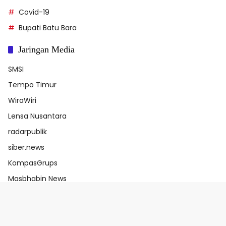
Covid-19
Bupati Batu Bara
Jaringan Media
SMSI
Tempo Timur
WiraWiri
Lensa Nusantara
radarpublik
siber.news
KompasGrups
Masbhabin News
Bhaswara.com
e-Katalog V6