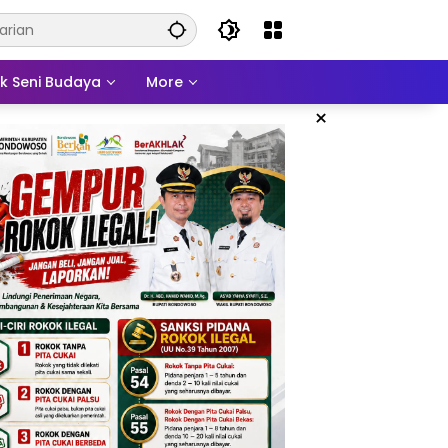
ek Seni Budaya
More
×