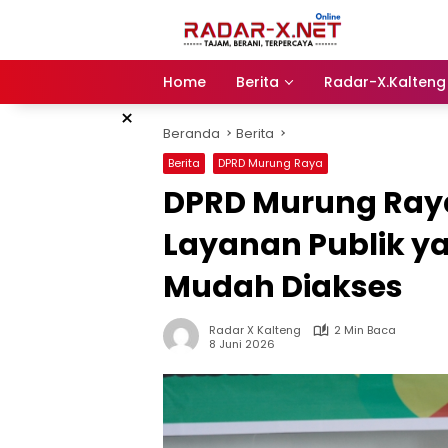
Langsung
ke
konten
Home
Berita
Radar-X.Kalteng
×
Beranda
Berita
Berita
DPRD Murung Raya
DPRD Murung Raya
Layanan Publik ya
Mudah Diakses
Radar X Kalteng
2 Min Baca
8 Juni 2026