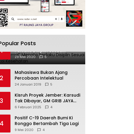
Popular Posts
“New Normal” Menata
1
Perilaku Disiplin Sesuai
Protokol Kesehatan
29 Mei 2020
5
Mahasiswa Bukan Ajang
2
Percobaan Intelektual
24 Januari 2019
5
Kisruh Proyek Jember: Karsudi
3
Tak Dibayar, GM GRIB JAYA
Turun Tangan!
6 Februari 2025
4
Positif C-19 Daerah Bumi Ki
4
Ronggo Bertambah Tiga Lagi
9 Mei 2020
4