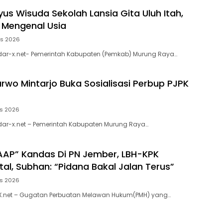
yus Wisuda Sekolah Lansia Gita Uluh Itah,
k Mengenal Usia
us 2026
dar-x.net- Pemerintah Kabupaten (Pemkab) Murung Raya…
arwo Mintarjo Buka Sosialisasi Perbup PJPK
us 2026
dar-x.net – Pemerintah Kabupaten Murung Raya…
AP” Kandas Di PN Jember, LBH-KPK
al, Subhan: “Pidana Bakal Jalan Terus”
us 2026
X.net – Gugatan Perbuatan Melawan Hukum(PMH) yang…