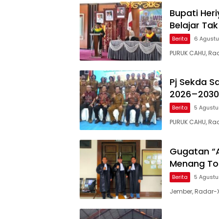
Bupati Heri
Belajar Ta
Berita
6 Agust
PURUK CAHU, Ra
Pj Sekda S
2026–2030
Berita
5 Agust
PURUK CAHU, Ra
Gugatan “A
Menang Tot
Berita
5 Agust
Jember, Radar-