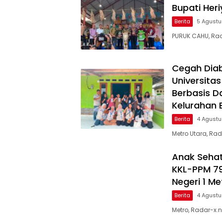
Bupati Her
Berita
5 Agust
PURUK CAHU, Rad
Cegah Diab
Universita
Berbasis D
Kelurahan 
Berita
4 Agust
Metro Utara, Ra
Anak Sehat
KKL-PPM 79
Negeri 1 Me
Berita
4 Agust
Metro, Radar-x.n