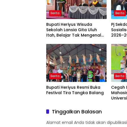
Berita
Berita
Bupati Heriyus Wisuda
Pj Sekd
Sekolah Lansia Gita Uluh
Sosiali
Itah, Belajar Tak Mengenal
2026–2
Usia
Berita
Berita
Bupati Heriyus Resmi Buka
Cegah D
Festival Tira Tangka Balang
Mahasi
Univers
Rancan
Berbasi
Tinggalkan Balasan
Kesehat
Kelurah
Alamat email Anda tidak akan dipublikasi