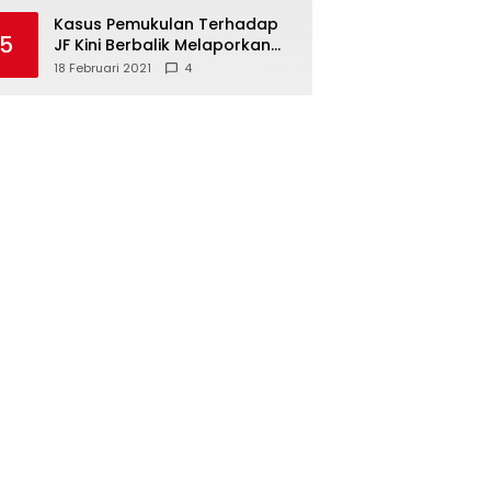
Kasus Pemukulan Terhadap
5
JF Kini Berbalik Melaporkan
Pelapor, Kuasa Hukum
18 Februari 2021
4
Angkat Bicara