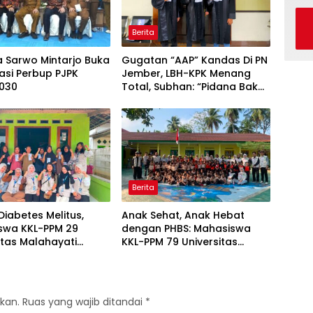
Berita
a Sarwo Mintarjo Buka
Gugatan “AAP” Kandas Di PN
sasi Perbup PJPK
Jember, LBH-KPK Menang
030
Total, Subhan: “Pidana Bakal
Jalan Terus”
Berita
iabetes Melitus,
Anak Sehat, Anak Hebat
swa KKL-PPM 29
dengan PHBS: Mahasiswa
itas Malahayati
KKL-PPM 79 Universitas
g Program Edukasi
Malahayati Edukasi Siswa TK
s Data Cek
Negeri 1 Metro Timur
an Gratis di RW 06
an Banjarsari
kan.
Ruas yang wajib ditandai
*