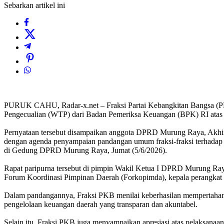
Sebarkan artikel ini
PURUK CAHU, Radar-x.net – Fraksi Partai Kebangkitan Bangsa (P
Pengecualian (WTP) dari Badan Pemeriksa Keuangan (BPK) RI ata
Pernyataan tersebut disampaikan anggota DPRD Murung Raya, Ak
dengan agenda penyampaian pandangan umum fraksi-fraksi terhada
di Gedung DPRD Murung Raya, Jumat (5/6/2026).
Rapat paripurna tersebut di pimpin Wakil Ketua I DPRD Murung Ray
Forum Koordinasi Pimpinan Daerah (Forkopimda), kepala perangkat 
Dalam pandangannya, Fraksi PKB menilai keberhasilan mempertahank
pengelolaan keuangan daerah yang transparan dan akuntabel.
Selain itu, Fraksi PKB juga menyampaikan apresiasi atas pelaksan