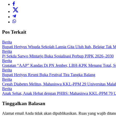
Pos Terkait
Berita
Bupati Heriyus Wisuda Sekolah Lansia Gita Uluh Itah, Belajar Tak 
Berita
Pj Sekda Sarwo Mintarjo Buka Sosialisasi Perbup PJPK 2026–2030
Berita
Gugatan “AAP” Kandas Di PN Jember, LBH-KPK Menang Total, Sub
Berita
Bupati Heriyus Resmi Buka Festival Tira Tangka Balang
Berita
Cegah Diabetes Melitus, Mahasiswa KKL-PPM 29 Universitas Malaha
Berita
Anak Sehat, Anak Hebat dengan PHBS: Mahasiswa KKL-PPM 79 Univ
Tinggalkan Balasan
Alamat email Anda tidak akan dipublikasikan.
Ruas yang wajib ditan