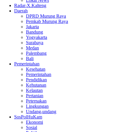
Lokal News
Radar-X.Kalteng
Daerah
DPRD Murung Raya
Pemkab Murung Raya
Jakarta
Bandung
Yogyakarta
Surabaya
Medan
Palembang
Bali
Pemerintahan
Kesehatan
Pemerintahan
Pendidikan
Kehutanan
Kelautan
Pertanian
Peternakan
Lingkungan
Undang-undang
SosPolHuKam
Ekonomi
Sosial