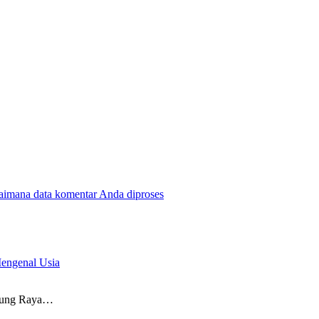
gaimana data komentar Anda diproses
Mengenal Usia
rung Raya…