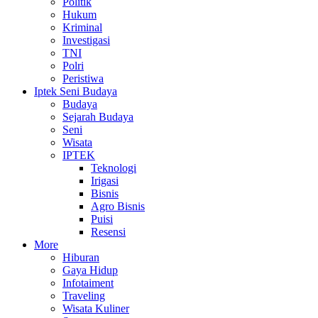
Politik
Hukum
Kriminal
Investigasi
TNI
Polri
Peristiwa
Iptek Seni Budaya
Budaya
Sejarah Budaya
Seni
Wisata
IPTEK
Teknologi
Irigasi
Bisnis
Agro Bisnis
Puisi
Resensi
More
Hiburan
Gaya Hidup
Infotaiment
Traveling
Wisata Kuliner