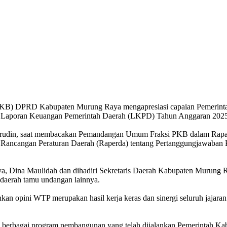
KB) DPRD Kabupaten Murung Raya mengapresiasi capaian Pemerinta
s Laporan Keuangan Pemerintah Daerah (LKPD) Tahun Anggaran 2025
hirudin, saat membacakan Pemandangan Umum Fraksi PKB dalam Rap
p Rancangan Peraturan Daerah (Raperda) tentang Pertanggungjawab
a, Dina Maulidah dan dihadiri Sekretaris Daerah Kabupaten Murung 
daerah tamu undangan lainnya.
an opini WTP merupakan hasil kerja keras dan sinergi seluruh jajar
aan berbagai program pembangunan yang telah dijalankan Pemerintah