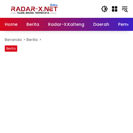
Langsung
ke
konten
Home
Berita
Radar-X.Kalteng
Daerah
Pemer
Beranda
Berita
Berita