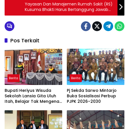
Yayasan Dan Manajemen Rumah Sakit (RS)
Kusuma Bhakti Harus Bertanggung Jawab
Penuhi Hak-Hak Karyawan
Pos Terkait
Berita
Berita
Bupati Heriyus Wisuda
Pj Sekda Sarwo Mintarjo
Sekolah Lansia Gita Uluh
Buka Sosialisasi Perbup
Itah, Belajar Tak Mengenal
PJPK 2026–2030
Usia