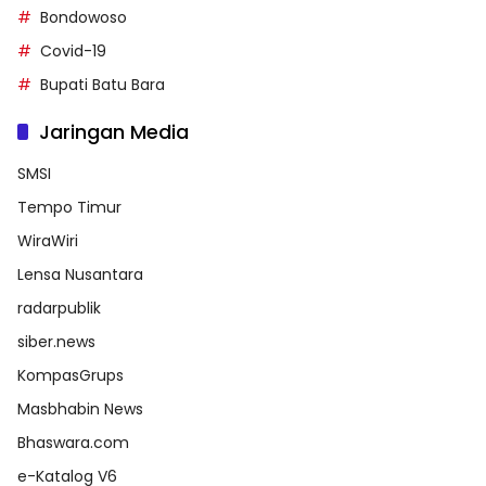
Bondowoso
Covid-19
Bupati Batu Bara
Jaringan Media
SMSI
Tempo Timur
WiraWiri
Lensa Nusantara
radarpublik
siber.news
KompasGrups
Masbhabin News
Bhaswara.com
e-Katalog V6