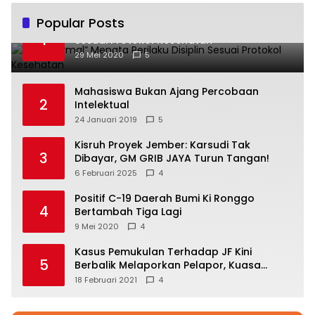
Popular Posts
“New Normal” Menata Perilaku Disiplin
1
Sesuai Protokol Kesehatan
29 Mei 2020
5
Mahasiswa Bukan Ajang Percobaan
2
Intelektual
24 Januari 2019
5
Kisruh Proyek Jember: Karsudi Tak
3
Dibayar, GM GRIB JAYA Turun Tangan!
6 Februari 2025
4
Positif C-19 Daerah Bumi Ki Ronggo
4
Bertambah Tiga Lagi
9 Mei 2020
4
Kasus Pemukulan Terhadap JF Kini
5
Berbalik Melaporkan Pelapor, Kuasa
Hukum Angkat Bicara
18 Februari 2021
4