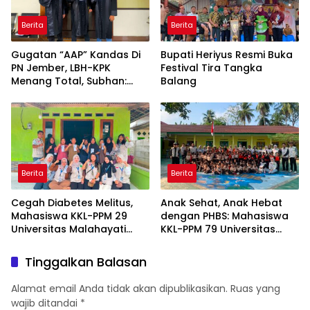
Berita
Berita
Gugatan “AAP” Kandas Di
Bupati Heriyus Resmi Buka
PN Jember, LBH-KPK
Festival Tira Tangka
Menang Total, Subhan:
Balang
“Pidana Bakal Jalan Terus”
Berita
Berita
Cegah Diabetes Melitus,
Anak Sehat, Anak Hebat
Mahasiswa KKL-PPM 29
dengan PHBS: Mahasiswa
Universitas Malahayati
KKL-PPM 79 Universitas
Rancang Program Edukasi
Malahayati Edukasi Siswa
Berbasis Data Cek
TK Negeri 1 Metro Timur
Tinggalkan Balasan
Kesehatan Gratis di RW 06
Kelurahan Banjarsari
Alamat email Anda tidak akan dipublikasikan.
Ruas yang
wajib ditandai
*