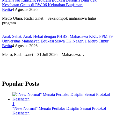
Malahayati Rancang Program Edukasi Berbasis Data Cek
Kesehatan Gratis di RW 06 Kelurahan Banjarsari
Berita
4 Agustus 2026
Metro Utara, Radar-x.net – Sekelompok mahasiswa lintas
program…
Anak Sehat, Anak Hebat dengan PHBS: Mahasiswa KKL-PPM 79
Universitas Malahayati Edukasi Siswa TK Negeri 1 Metro Timur
Berita
4 Agustus 2026
Metro, Radar-x.net – 31 Juli 2026 – Mahasiswa…
Popular Posts
1
“New Normal” Menata Perilaku Disiplin Sesuai Protokol
Kesehatan