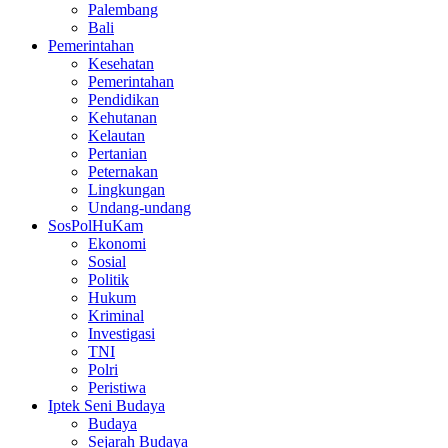
Palembang
Bali
Pemerintahan
Kesehatan
Pemerintahan
Pendidikan
Kehutanan
Kelautan
Pertanian
Peternakan
Lingkungan
Undang-undang
SosPolHuKam
Ekonomi
Sosial
Politik
Hukum
Kriminal
Investigasi
TNI
Polri
Peristiwa
Iptek Seni Budaya
Budaya
Sejarah Budaya