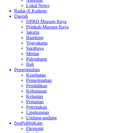
Nasional
Lokal News
Radar-X.Kalteng
Daerah
DPRD Murung Raya
Pemkab Murung Raya
Jakarta
Bandung
Yogyakarta
Surabaya
Medan
Palembang
Bali
Pemerintahan
Kesehatan
Pemerintahan
Pendidikan
Kehutanan
Kelautan
Pertanian
Peternakan
Lingkungan
Undang-undang
SosPolHuKam
Ekonomi