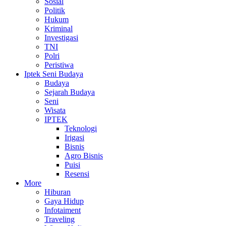
Sosial
Politik
Hukum
Kriminal
Investigasi
TNI
Polri
Peristiwa
Iptek Seni Budaya
Budaya
Sejarah Budaya
Seni
Wisata
IPTEK
Teknologi
Irigasi
Bisnis
Agro Bisnis
Puisi
Resensi
More
Hiburan
Gaya Hidup
Infotaiment
Traveling