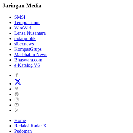
Jaringan Media
SMSI
Tempo Timur
WiraWiri
Lensa Nusantara
radarpublik
siber.news
KompasGrups
Masbhabin News
Bhaswara.com
e-Katalog V6
Home
Redaksi Radar X
Pedoman