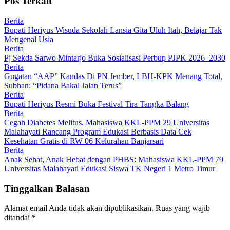
Pos Terkait
Berita
Bupati Heriyus Wisuda Sekolah Lansia Gita Uluh Itah, Belajar Tak
Mengenal Usia
Berita
Pj Sekda Sarwo Mintarjo Buka Sosialisasi Perbup PJPK 2026–2030
Berita
Gugatan “AAP” Kandas Di PN Jember, LBH-KPK Menang Total,
Subhan: “Pidana Bakal Jalan Terus”
Berita
Bupati Heriyus Resmi Buka Festival Tira Tangka Balang
Berita
Cegah Diabetes Melitus, Mahasiswa KKL-PPM 29 Universitas
Malahayati Rancang Program Edukasi Berbasis Data Cek
Kesehatan Gratis di RW 06 Kelurahan Banjarsari
Berita
Anak Sehat, Anak Hebat dengan PHBS: Mahasiswa KKL-PPM 79
Universitas Malahayati Edukasi Siswa TK Negeri 1 Metro Timur
Tinggalkan Balasan
Alamat email Anda tidak akan dipublikasikan.
Ruas yang wajib
ditandai
*