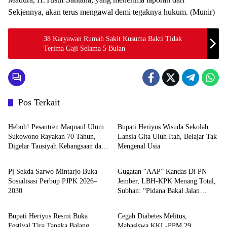
Sekjennya, akan terus mengawal demi tegaknya hukum. (Munir)
38 Karyawan Rumah Sakit Kusuma Bakti Tidak
Terima Gaji Selama 5 Bulan
Pos Terkait
Berita
Berita
Heboh! Pesantren Maqnaul Ulum
Bupati Heriyus Wisuda Sekolah
Sukowono Rayakan 70 Tahun,
Lansia Gita Uluh Itah, Belajar Tak
Digelar Tausiyah Kebangsaan dari
Mengenal Usia
Berita
Berita
Gontor-Lirboyo
Pj Sekda Sarwo Mintarjo Buka
Gugatan “AAP” Kandas Di PN
Sosialisasi Perbup PJPK 2026–
Jember, LBH-KPK Menang Total,
2030
Subhan: “Pidana Bakal Jalan
Berita
Berita
Terus”
Bupati Heriyus Resmi Buka
Cegah Diabetes Melitus,
Festival Tira Tangka Balang
Mahasiswa KKL-PPM 29