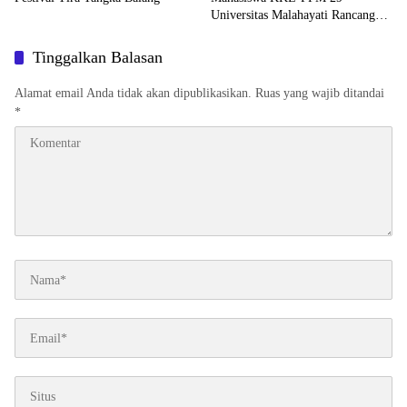
Universitas Malahayati Rancang
Program Edukasi Berbasis Data
Cek Kesehatan Gratis di RW 06
Tinggalkan Balasan
Kelurahan Banjarsari
Alamat email Anda tidak akan dipublikasikan.
Ruas yang wajib ditandai
*