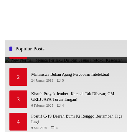
“New Normal” Menata Perilaku Disiplin Sesuai
Popular Posts
1
Protokol Kesehatan
29 Mei 2020
5
Mahasiswa Bukan Ajang Percobaan Intelektual
2
24 Januari 2019
5
Kisruh Proyek Jember: Karsudi Tak Dibayar, GM
3
GRIB JAYA Turun Tangan!
6 Februari 2025
4
Positif C-19 Daerah Bumi Ki Ronggo Bertambah Tiga
4
Lagi
9 Mei 2020
4