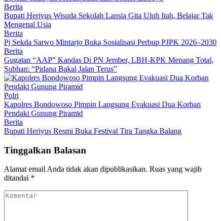
Berita
Bupati Heriyus Wisuda Sekolah Lansia Gita Uluh Itah, Belajar Tak
Mengenal Usia
Berita
Pj Sekda Sarwo Mintarjo Buka Sosialisasi Perbup PJPK 2026–2030
Berita
Gugatan “AAP” Kandas Di PN Jember, LBH-KPK Menang Total,
Subhan: “Pidana Bakal Jalan Terus”
Polri
Kapolres Bondowoso Pimpin Langsung Evakuasi Dua Korban
Pendaki Gunung Piramid
Berita
Bupati Heriyus Resmi Buka Festival Tira Tangka Balang
Tinggalkan Balasan
Alamat email Anda tidak akan dipublikasikan.
Ruas yang wajib
ditandai
*