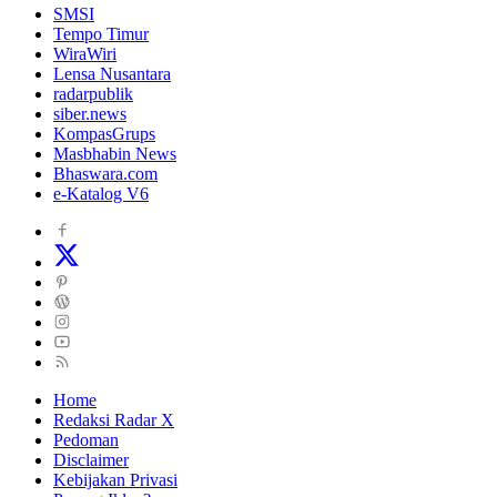
SMSI
Tempo Timur
WiraWiri
Lensa Nusantara
radarpublik
siber.news
KompasGrups
Masbhabin News
Bhaswara.com
e-Katalog V6
Home
Redaksi Radar X
Pedoman
Disclaimer
Kebijakan Privasi