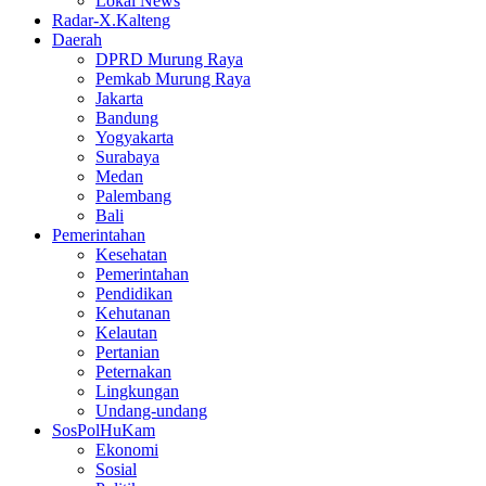
Lokal News
Radar-X.Kalteng
Daerah
DPRD Murung Raya
Pemkab Murung Raya
Jakarta
Bandung
Yogyakarta
Surabaya
Medan
Palembang
Bali
Pemerintahan
Kesehatan
Pemerintahan
Pendidikan
Kehutanan
Kelautan
Pertanian
Peternakan
Lingkungan
Undang-undang
SosPolHuKam
Ekonomi
Sosial