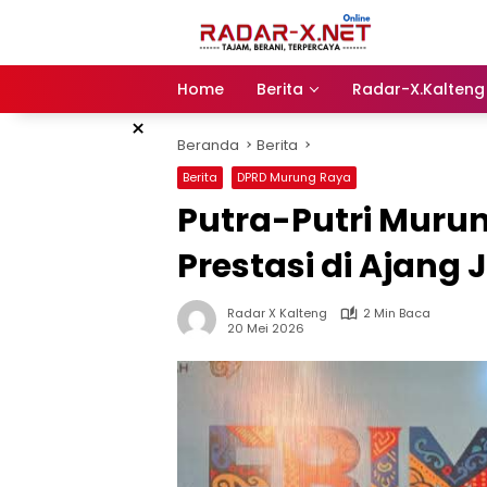
Langsung
ke
konten
Home
Berita
Radar-X.Kalteng
×
Beranda
Berita
Berita
DPRD Murung Raya
Putra-Putri Muru
Prestasi di Ajang
Radar X Kalteng
2 Min Baca
20 Mei 2026