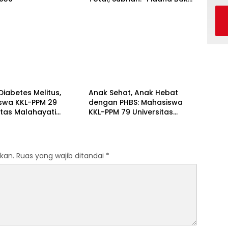
Jalan Terus”
Berita
iabetes Melitus,
Anak Sehat, Anak Hebat
swa KKL-PPM 29
dengan PHBS: Mahasiswa
itas Malahayati
KKL-PPM 79 Universitas
g Program Edukasi
Malahayati Edukasi Siswa TK
s Data Cek
Negeri 1 Metro Timur
an Gratis di RW 06
an Banjarsari
kan.
Ruas yang wajib ditandai
*