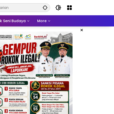
ek Seni Budaya
More
×