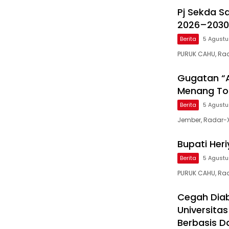
Pj Sekda S
2026–2030
Berita
5 Agust
PURUK CAHU, Ra
Gugatan “A
Menang Tot
Berita
5 Agust
Jember, Radar-
Bupati Her
Berita
5 Agust
PURUK CAHU, Rad
Cegah Diab
Universita
Berbasis D