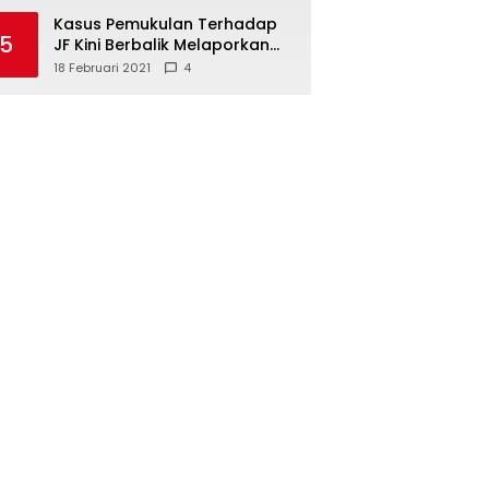
Kasus Pemukulan Terhadap
5
JF Kini Berbalik Melaporkan
Pelapor, Kuasa Hukum
18 Februari 2021
4
Angkat Bicara