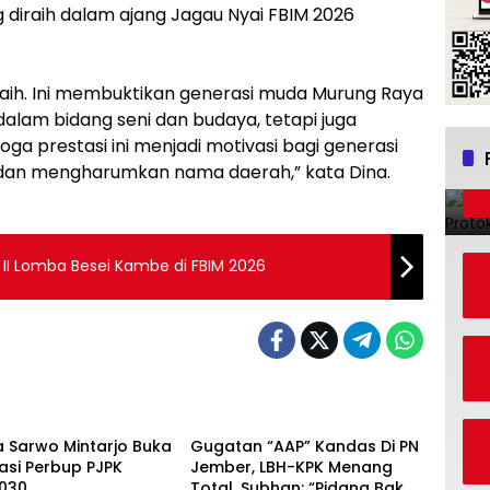
diraih dalam ajang Jagau Nyai FBIM 2026
raih. Ini membuktikan generasi muda Murung Raya
 dalam bidang seni dan budaya, tetapi juga
oga prestasi ini menjadi motivasi bagi generasi
 dan mengharumkan nama daerah,” kata Dina.
 II Lomba Besei Kambe di FBIM 2026
Berita
a Sarwo Mintarjo Buka
Gugatan “AAP” Kandas Di PN
sasi Perbup PJPK
Jember, LBH-KPK Menang
030
Total, Subhan: “Pidana Bakal