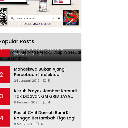
Popular Posts
“New Normal” Menata
1
Perilaku Disiplin Sesuai
Protokol Kesehatan
29 Mei 2020
5
Mahasiswa Bukan Ajang
2
Percobaan Intelektual
24 Januari 2019
5
Kisruh Proyek Jember: Karsudi
3
Tak Dibayar, GM GRIB JAYA
Turun Tangan!
6 Februari 2025
4
Positif C-19 Daerah Bumi Ki
4
Ronggo Bertambah Tiga Lagi
9 Mei 2020
4