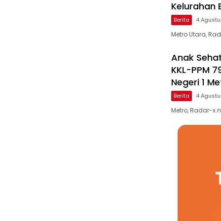
Kelurahan 
Berita
4 Agust
Metro Utara, Ra
Anak Sehat
KKL-PPM 79
Negeri 1 Me
Berita
4 Agust
Metro, Radar-x.n