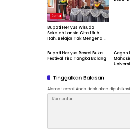
Berita
Bupati Heriyus Wisuda
Sekolah Lansia Gita Uluh
Itah, Belajar Tak Mengenal
Berita
Berita
Usia
Bupati Heriyus Resmi Buka
Cegah D
Festival Tira Tangka Balang
Mahasi
Univers
Rancan
Berbasi
Tinggalkan Balasan
Kesehat
Kelurah
Alamat email Anda tidak akan dipublikasi