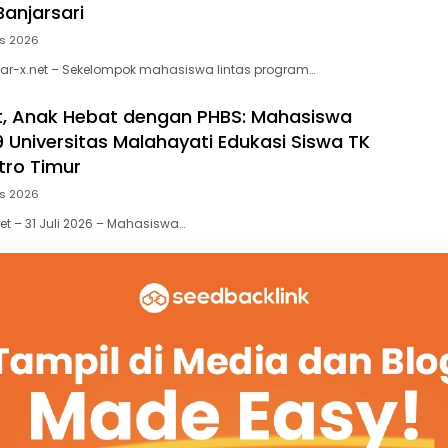
Banjarsari
us 2026
dar-x.net – Sekelompok mahasiswa lintas program…
, Anak Hebat dengan PHBS: Mahasiswa
 Universitas Malahayati Edukasi Siswa TK
tro Timur
us 2026
et – 31 Juli 2026 – Mahasiswa…