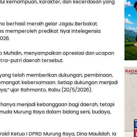
ui kemampuan, karakter, dan kecerdasan yang
no berhasil meraih gelar Jagau Berbakat.
ses memperoleh predikat Nyai Intelegensia
2026.
o Muhidin, menyampaikan apresiasi dan ucapan
tra-putri daerah tersebut.
k yang telah memberikan dukungan, pembinaan,
ri semangat kebersamaan. Setiap dukungan menjadi
a,” ujar Rahmanto, Rabu (20/5/2026).
k hanya menjadi kebanggaan bagi daerah, tetapi
 muda Murung Raya dalam bidang seni, budaya,
akil Ketua I DPRD Murung Raya, Dina Maulidah. Ia