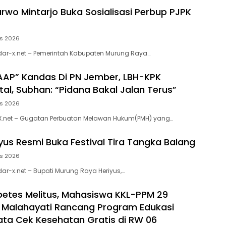
arwo Mintarjo Buka Sosialisasi Perbup PJPK
us 2026
dar-x.net – Pemerintah Kabupaten Murung Raya…
AP” Kandas Di PN Jember, LBH-KPK
al, Subhan: “Pidana Bakal Jalan Terus”
us 2026
X.net – Gugatan Perbuatan Melawan Hukum(PMH) yang…
iyus Resmi Buka Festival Tira Tangka Balang
us 2026
ar-x.net – Bupati Murung Raya Heriyus,…
etes Melitus, Mahasiswa KKL-PPM 29
s Malahayati Rancang Program Edukasi
ata Cek Kesehatan Gratis di RW 06