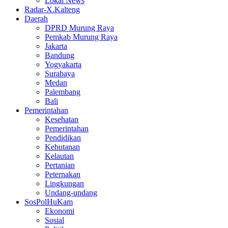
Lokal News
Radar-X.Kalteng
Daerah
DPRD Murung Raya
Pemkab Murung Raya
Jakarta
Bandung
Yogyakarta
Surabaya
Medan
Palembang
Bali
Pemerintahan
Kesehatan
Pemerintahan
Pendidikan
Kehutanan
Kelautan
Pertanian
Peternakan
Lingkungan
Undang-undang
SosPolHuKam
Ekonomi
Sosial