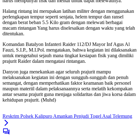
harus mempunyai fisik dan mental untuk dapat melewatinya.
Halang rintang ini merupakan latihan militer dengan menggunakan
perlengkapan tempur seperti senjata, helem tempur dan ransel
dengan berat beban 5.5 Kilo gram dengan melewati berbagai
macam rintangan Yang harus diselesaikan dengan waktu yang telah
ditentukan.
Komandan Batalyon Infanteri Raider 112/DJ Mayor Inf Agus Al
Fauzi, S.I.P., M.I.Pol. mengatakan, bahwa kegiatan ini dilaksanakan
untuk mengetahui sejauh mana tingkat kesiapan fisik yang dimiliki
prajurit Raider dalam mengatasi rintangan.
Danyon juga menekankan agar seluruh prajurit mampu
melaksanakan kegiatan ini dengan sungguh-sungguh dan penuh
semangat, dengan memperhatikan faktor keamanan baik personel
maupun materiil dalam pelaksanaannya serta melatih kekompakan
antar sesama prajurit guna menjaga solidaritas dan jiwa korsa dalam
kehidupan prajurit. (Muhd)
Reskrim Polsek Kalipuro Amankan Penjudi Togel Asal Telemung