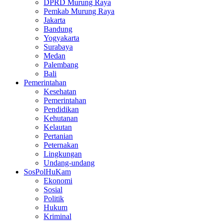
DPRD Murung Raya
Pemkab Murung Raya
Jakarta
Bandung
Yogyakarta
Surabaya
Medan
Palembang
Bali
Pemerintahan
Kesehatan
Pemerintahan
Pendidikan
Kehutanan
Kelautan
Pertanian
Peternakan
Lingkungan
Undang-undang
SosPolHuKam
Ekonomi
Sosial
Politik
Hukum
Kriminal