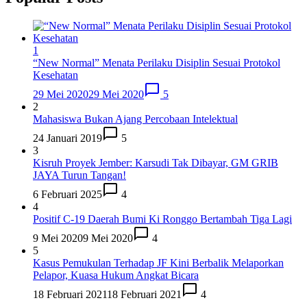
1
“New Normal” Menata Perilaku Disiplin Sesuai Protokol
Kesehatan
29 Mei 2020
29 Mei 2020
5
2
Mahasiswa Bukan Ajang Percobaan Intelektual
24 Januari 2019
5
3
Kisruh Proyek Jember: Karsudi Tak Dibayar, GM GRIB
JAYA Turun Tangan!
6 Februari 2025
4
4
Positif C-19 Daerah Bumi Ki Ronggo Bertambah Tiga Lagi
9 Mei 2020
9 Mei 2020
4
5
Kasus Pemukulan Terhadap JF Kini Berbalik Melaporkan
Pelapor, Kuasa Hukum Angkat Bicara
18 Februari 2021
18 Februari 2021
4