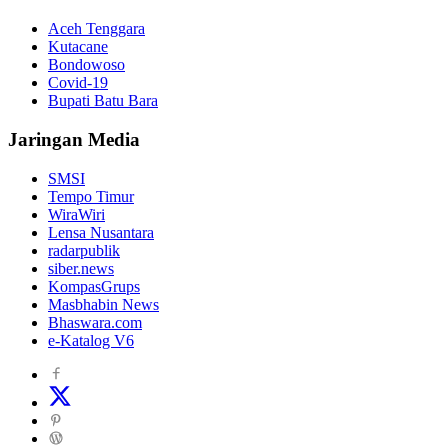
Aceh Tenggara
Kutacane
Bondowoso
Covid-19
Bupati Batu Bara
Jaringan Media
SMSI
Tempo Timur
WiraWiri
Lensa Nusantara
radarpublik
siber.news
KompasGrups
Masbhabin News
Bhaswara.com
e-Katalog V6