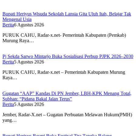
Bupati Heriyus Wisuda Sekolah Lansia Gita Uluh Itah, Belajar Tak
Mengenal Usia
Berita
6 Agustus 2026
PURUK CAHU, Radar-x.net- Pemerintah Kabupaten (Pemkab)
Murung Raya…
Pj Sekda Sarwo Mintarjo Buka Sosialisasi Perbup PJPK 2026–2030
Berita
5 Agustus 2026
PURUK CAHU, Radar-x.net – Pemerintah Kabupaten Murung
Raya…
Gugatan “AAP” Kandas Di PN Jember, LBH-KPK Menang Total,
Subhan: “Pidana Bakal Jalan Terus”
Berita
5 Agustus 2026
Jember, Radar-X.net – Gugatan Perbuatan Melawan Hukum(PMH)
yang…
Bupati Heriyus Resmi Buka Festival Tira Tangka Balang