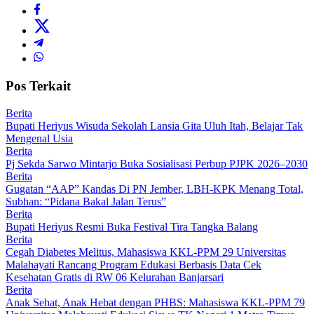
Pos Terkait
Berita
Bupati Heriyus Wisuda Sekolah Lansia Gita Uluh Itah, Belajar Tak
Mengenal Usia
Berita
Pj Sekda Sarwo Mintarjo Buka Sosialisasi Perbup PJPK 2026–2030
Berita
Gugatan “AAP” Kandas Di PN Jember, LBH-KPK Menang Total,
Subhan: “Pidana Bakal Jalan Terus”
Berita
Bupati Heriyus Resmi Buka Festival Tira Tangka Balang
Berita
Cegah Diabetes Melitus, Mahasiswa KKL-PPM 29 Universitas
Malahayati Rancang Program Edukasi Berbasis Data Cek
Kesehatan Gratis di RW 06 Kelurahan Banjarsari
Berita
Anak Sehat, Anak Hebat dengan PHBS: Mahasiswa KKL-PPM 79