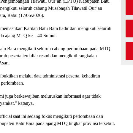
gembangan Tilawatil Qur’an (LPTQ) Kabupaten Batu
engikuti seluruh cabang Musabaqah Tilawatil Qur’an
ara, Rabu (17/06/2026).
memastikan Kafilah Batu Bara hadir dan mengikuti seluruh
ada ajang MTQ ke – 40 Sumut.
atu Bara mengikuti seluruh cabang perlombaan pada MTQ
uruh peserta terdaftar resmi dan mengikuti rangkaian
sari.
buktikan melalui data administrasi peserta, kehadiran
na perlombaan.
 juga berkewajiban meluruskan informasi agar tidak
arakat,” katanya.
fficial saat ini sedang fokus mengikuti perlombaan dan
bupaten Batu Bara pada ajang MTQ tingkat provinsi tersebut.