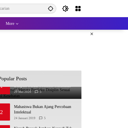
More
×
Popular Posts
“New Normal” Menata Perilaku
1
Disiplin Sesuai Protokol Kesehatan
29 Mei 2020
5
Mahasiswa Bukan Ajang Percobaan
2
Intelektual
24 Januari 2019
5