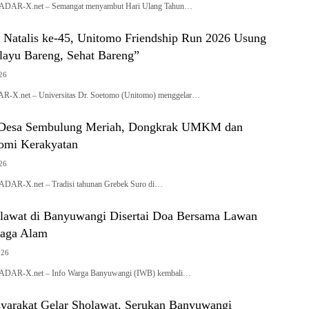
R-X.net – Semangat menyambut Hari Ulang Tahun…
 Natalis ke-45, Unitomo Friendship Run 2026 Usung
ayu Bareng, Sehat Bareng”
026
.net – Universitas Dr. Soetomo (Unitomo) menggelar…
 Desa Sembulung Meriah, Dongkrak UMKM dan
omi Kerakyatan
026
-X.net – Tradisi tahunan Grebek Suro di…
lawat di Banyuwangi Disertai Doa Bersama Lawan
Jaga Alam
026
R-X.net – Info Warga Banyuwangi (IWB) kembali…
arakat Gelar Sholawat, Serukan Banyuwangi