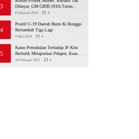
Kisruh Proyek Jember: Karsudi Tak
3
Dibayar, GM GRIB JAYA Turun
Tangan!
6 Februari 2025
4
Positif C-19 Daerah Bumi Ki Ronggo
4
Bertambah Tiga Lagi
9 Mei 2020
4
Kasus Pemukulan Terhadap JF Kini
5
Berbalik Melaporkan Pelapor, Kuasa
Hukum Angkat Bicara
18 Februari 2021
4