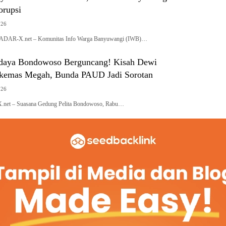
orupsi
026
R-X.net – Komunitas Info Warga Banyuwangi (IWB)…
daya Bondowoso Berguncang! Kisah Dewi
kemas Megah, Bunda PAUD Jadi Sorotan
026
.net – Suasana Gedung Pelita Bondowoso, Rabu…