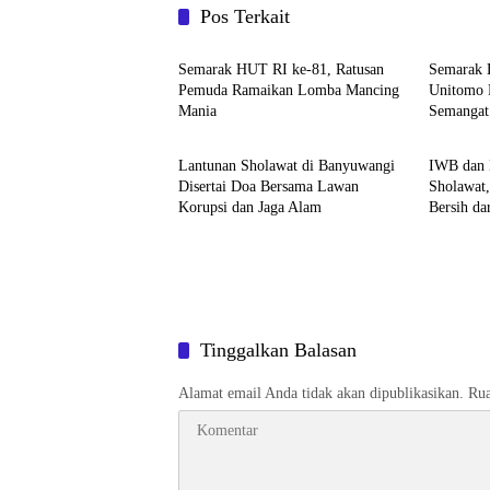
Pos Terkait
Budaya
Budaya
Semarak HUT RI ke-81, Ratusan
Semarak D
Pemuda Ramaikan Lomba Mancing
Unitomo 
Mania
Semangat
Budaya
Budaya
Bareng”
Lantunan Sholawat di Banyuwangi
IWB dan 
Disertai Doa Bersama Lawan
Sholawat
Korupsi dan Jaga Alam
Bersih da
Tinggalkan Balasan
Alamat email Anda tidak akan dipublikasikan.
Rua