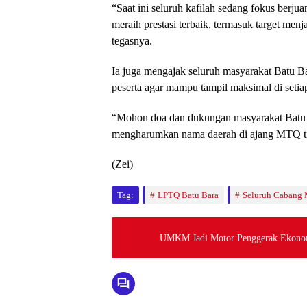
“Saat ini seluruh kafilah sedang fokus ber
meraih prestasi terbaik, termasuk target me
tegasnya.
Ia juga mengajak seluruh masyarakat Batu B
peserta agar mampu tampil maksimal di seti
“Mohon doa dan dukungan masyarakat Batu Ba
mengharumkan nama daerah di ajang MTQ tin
(Zei)
Tag:
LPTQ Batu Bara
Seluruh Cabang 
UMKM Jadi Motor Penggerak Ekonom