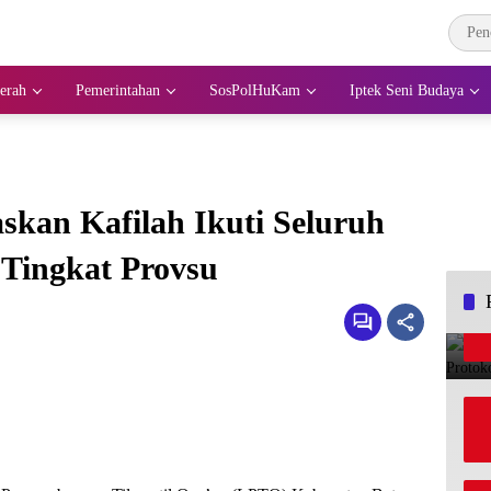
erah
Pemerintahan
SosPolHuKam
Iptek Seni Budaya
kan Kafilah Ikuti Seluruh
Tingkat Provsu