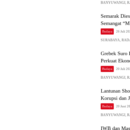
BANYUWANGI, RADA
Semarak Dies
Semangat “Ml
Budaya
26 Juli 2
SURABAYA, RADAR-X
Grebek Suro
Perkuat Ekon
Budaya
20 Juli 2
BANYUWANGI, RADAR
Lantunan Sho
Korupsi dan 
Budaya
20 Juni 2
BANYUWANGI, RADA
IWB dan Masy