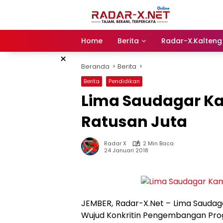
Langsung
ke
konten
Home
Berita
Radar-X.Kalteng
×
Beranda
Berita
Berita
Pendidikan
Lima Saudagar 
Ratusan Juta
Radar X
2 Min Baca
24 Januari 2018
JEMBER, Radar-X.Net – Lima Saud
Wujud Konkritin Pengembangan Pro