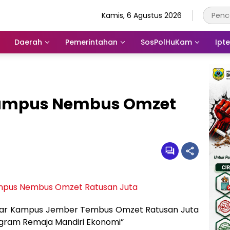
Kamis, 6 Agustus 2026
Daerah
Pemerintahan
SosPolHuKam
Ipt
Kampus Nembus Omzet
agar Kampus Jember Tembus Omzet Ratusan Juta
gram Remaja Mandiri Ekonomi”