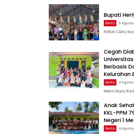
Bupati Her
Berita
5 Agust
PURUK CAHU, Rad
Cegah Diab
Universita
Berbasis D
Kelurahan 
Berita
4 Agust
Metro Utara, Ra
Anak Sehat
KKL-PPM 79
Negeri 1 Me
Berita
4 Agust