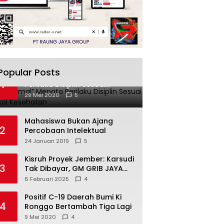
Popular Posts
“New Normal” Menata
1
Perilaku Disiplin Sesuai
Protokol Kesehatan
29 Mei 2020
5
Mahasiswa Bukan Ajang
2
Percobaan Intelektual
24 Januari 2019
5
Kisruh Proyek Jember: Karsudi
3
Tak Dibayar, GM GRIB JAYA
Turun Tangan!
6 Februari 2025
4
Positif C-19 Daerah Bumi Ki
4
Ronggo Bertambah Tiga Lagi
9 Mei 2020
4