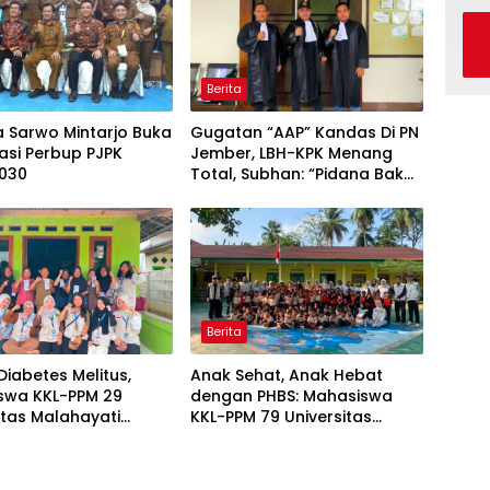
Berita
a Sarwo Mintarjo Buka
Gugatan “AAP” Kandas Di PN
sasi Perbup PJPK
Jember, LBH-KPK Menang
030
Total, Subhan: “Pidana Bakal
Jalan Terus”
Berita
iabetes Melitus,
Anak Sehat, Anak Hebat
swa KKL-PPM 29
dengan PHBS: Mahasiswa
itas Malahayati
KKL-PPM 79 Universitas
g Program Edukasi
Malahayati Edukasi Siswa TK
s Data Cek
Negeri 1 Metro Timur
an Gratis di RW 06