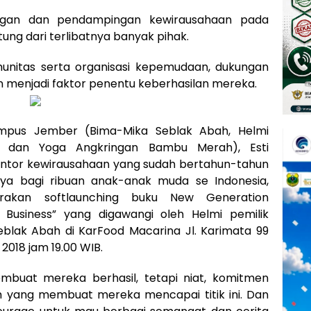
ngan dan pendampingan kewirausahaan pada
ng dari terlibatnya banyak pihak.
komunitas serta organisasi kepemudaan, dukungan
n menjadi faktor penentu keberhasilan mereka.
mpus Jember (Bima-Mika Seblak Abah, Helmi
r, dan Yoga Angkringan Bambu Merah), Esti
 mentor kewirausahaan yang sudah bertahun-tahun
ya bagi ribuan anak-anak muda se Indonesia,
rakan softlaunching buku New Generation
usiness” yang digawangi oleh Helmi pemilik
blak Abah di KarFood Macarina Jl. Karimata 99
2018 jam 19.00 WIB.
buat mereka berhasil, tetapi niat, komitmen
lah yang membuat mereka mencapai titik ini. Dan