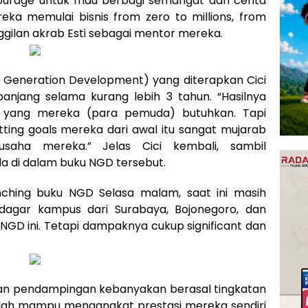
courage untuk mau berbagi semangat dan cerita
a memulai bisnis from zero to millions, from
ggilan akrab Esti sebagai mentor mereka.
Generation Development) yang diterapkan Cici
anjang selama kurang lebih 3 tahun. “Hasilnya
 yang mereka (para pemuda) butuhkan. Tapi
ing goals mereka dari awal itu sangat mujarab
saha mereka.” Jelas Cici kembali, sambil
 di dalam buku NGD tersebut.
unching buku NGD Selasa malam, saat ini masih
udagar kampus dari Surabaya, Bojonegoro, dan
NGD ini. Tetapi dampaknya cukup significant dan
 pendampingan kebanyakan berasal tingkatan
lah mampu mengangkat prestasi mereka sendiri