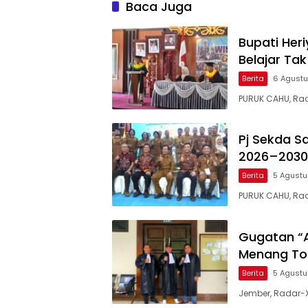
Baca Juga
Bupati Heri
Belajar Ta
Berita
6 Agust
PURUK CAHU, Ra
Pj Sekda S
2026–2030
Berita
5 Agust
PURUK CAHU, Ra
Gugatan “A
Menang Tot
Berita
5 Agust
Jember, Radar-