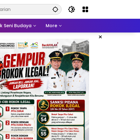
ek Seni Budaya
More
×