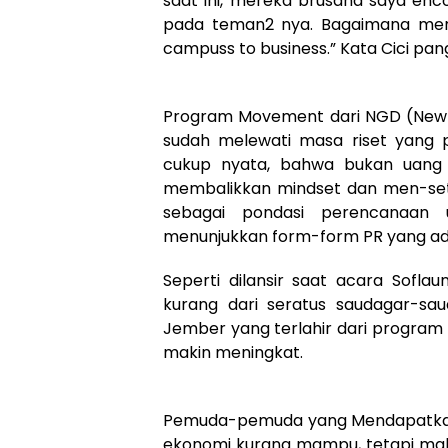
saat ini, mereka brusaha saya en
pada teman2 nya. Bagaimana merek
campuss to business.” Kata Cici pan
Program Movement dari NGD (New 
sudah melewati masa riset yang p
cukup nyata, bahwa bukan uang
membalikkan mindset dan men-sett
sebagai pondasi perencanaan u
menunjukkan form-form PR yang ada
Seperti dilansir saat acara Sofla
kurang dari seratus saudagar-sa
Jember yang terlahir dari program 
makin meningkat.
Pemuda-pemuda yang Mendapatkan
ekonomi kurang mampu, tetapi ma