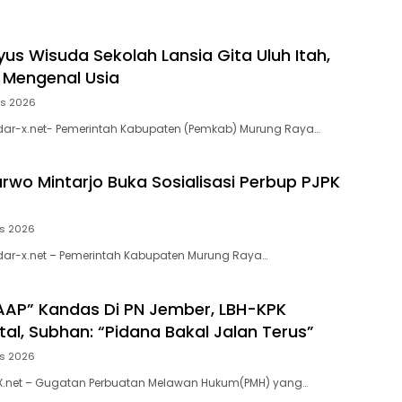
yus Wisuda Sekolah Lansia Gita Uluh Itah,
k Mengenal Usia
us 2026
dar-x.net- Pemerintah Kabupaten (Pemkab) Murung Raya…
arwo Mintarjo Buka Sosialisasi Perbup PJPK
us 2026
dar-x.net – Pemerintah Kabupaten Murung Raya…
AP” Kandas Di PN Jember, LBH-KPK
al, Subhan: “Pidana Bakal Jalan Terus”
us 2026
X.net – Gugatan Perbuatan Melawan Hukum(PMH) yang…