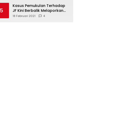
Kasus Pemukulan Terhadap
5
JF Kini Berbalik Melaporkan
Pelapor, Kuasa Hukum
18 Februari 2021
4
Angkat Bicara