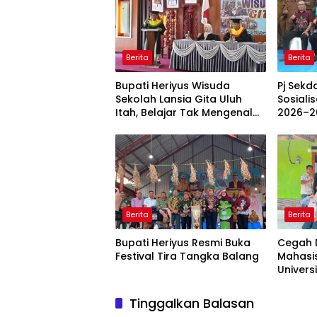
Berita
Berita
Bupati Heriyus Wisuda
Pj Sekd
Sekolah Lansia Gita Uluh
Sosiali
Itah, Belajar Tak Mengenal
2026–2
Usia
Berita
Berita
Bupati Heriyus Resmi Buka
Cegah D
Festival Tira Tangka Balang
Mahasi
Univers
Rancan
Berbasi
Tinggalkan Balasan
Kesehat