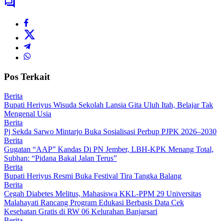
Pos Terkait
Berita
Bupati Heriyus Wisuda Sekolah Lansia Gita Uluh Itah, Belajar Tak
Mengenal Usia
Berita
Pj Sekda Sarwo Mintarjo Buka Sosialisasi Perbup PJPK 2026–2030
Berita
Gugatan “AAP” Kandas Di PN Jember, LBH-KPK Menang Total,
Subhan: “Pidana Bakal Jalan Terus”
Berita
Bupati Heriyus Resmi Buka Festival Tira Tangka Balang
Berita
Cegah Diabetes Melitus, Mahasiswa KKL-PPM 29 Universitas
Malahayati Rancang Program Edukasi Berbasis Data Cek
Kesehatan Gratis di RW 06 Kelurahan Banjarsari
Berita