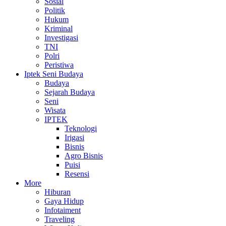
Sosial
Politik
Hukum
Kriminal
Investigasi
TNI
Polri
Peristiwa
Iptek Seni Budaya
Budaya
Sejarah Budaya
Seni
Wisata
IPTEK
Teknologi
Irigasi
Bisnis
Agro Bisnis
Puisi
Resensi
More
Hiburan
Gaya Hidup
Infotaiment
Traveling