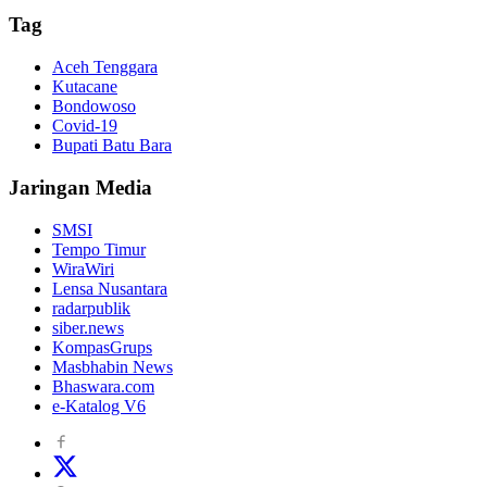
Tag
Aceh Tenggara
Kutacane
Bondowoso
Covid-19
Bupati Batu Bara
Jaringan Media
SMSI
Tempo Timur
WiraWiri
Lensa Nusantara
radarpublik
siber.news
KompasGrups
Masbhabin News
Bhaswara.com
e-Katalog V6