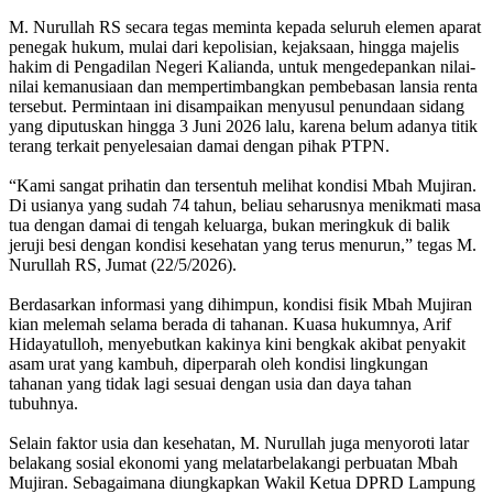
M. Nurullah RS secara tegas meminta kepada seluruh elemen aparat
penegak hukum, mulai dari kepolisian, kejaksaan, hingga majelis
hakim di Pengadilan Negeri Kalianda, untuk mengedepankan nilai-
nilai kemanusiaan dan mempertimbangkan pembebasan lansia renta
tersebut. Permintaan ini disampaikan menyusul penundaan sidang
yang diputuskan hingga 3 Juni 2026 lalu, karena belum adanya titik
terang terkait penyelesaian damai dengan pihak PTPN.
“Kami sangat prihatin dan tersentuh melihat kondisi Mbah Mujiran.
Di usianya yang sudah 74 tahun, beliau seharusnya menikmati masa
tua dengan damai di tengah keluarga, bukan meringkuk di balik
jeruji besi dengan kondisi kesehatan yang terus menurun,” tegas M.
Nurullah RS, Jumat (22/5/2026).
Berdasarkan informasi yang dihimpun, kondisi fisik Mbah Mujiran
kian melemah selama berada di tahanan. Kuasa hukumnya, Arif
Hidayatulloh, menyebutkan kakinya kini bengkak akibat penyakit
asam urat yang kambuh, diperparah oleh kondisi lingkungan
tahanan yang tidak lagi sesuai dengan usia dan daya tahan
tubuhnya.
Selain faktor usia dan kesehatan, M. Nurullah juga menyoroti latar
belakang sosial ekonomi yang melatarbelakangi perbuatan Mbah
Mujiran. Sebagaimana diungkapkan Wakil Ketua DPRD Lampung