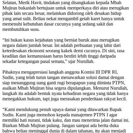
Selatan, Merik Havit, tindakan yang disangkakan kepada Mbah
Mujiran bukanlah bertujuan untuk memperkaya diri atau merugikan
pihak lain secara besar, melainkan didorong oleh desakan hidup
yang amat sulit. Beliau nekat mengambil getah karet hanya untuk
memenuhi kebutuhan dasar cucunya yang sedang sakit dan
membutuhkan susu.
“Ini bukan kasus kejahatan yang berniat buruk atau merugikan
negara dalam jumlah besar. Ini adalah perbuatan yang lahir dari
keterdesakan ekonomi seorang kakek demi cucunya. Di sini, rasa
keadilan dan kemanusiaan harus berdiri lebih tinggi daripada
sekadar ketegangan pasal semata,” ujar Nurullah.
Pihaknya mengapresiasi langkah anggota Komisi III DPR RI,
Sudin, yang telah turun tangan menawarkan solusi damai dengan
siap menanggung uang ganti rugi berapapun yang diminta PTPN,
asalkan Mbah Mujiran bisa segera dipulangkan. Menurut Nurullah,
langkah itu adalah bentuk nyata kehadiran negara yang tidak hanya
menegakkan hukum, tapi juga merasakan penderitaan rakyat kecil.
“Kami mendukung penuh upaya damai yang ditawarkan Bapak
Sudin. Kami juga memohon kepada manajemen PTPN I agar
memiliki hati nurani, tidak kaku, dan mau menerima jalan damai ini.
Biarkan Mbah Mujiran pulang. Jangan sampai ada berita duka
bahwa beliau meninggal dunia di dalam tahanan, itu akan menjadi