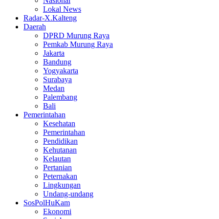
Nasional
Lokal News
Radar-X.Kalteng
Daerah
DPRD Murung Raya
Pemkab Murung Raya
Jakarta
Bandung
Yogyakarta
Surabaya
Medan
Palembang
Bali
Pemerintahan
Kesehatan
Pemerintahan
Pendidikan
Kehutanan
Kelautan
Pertanian
Peternakan
Lingkungan
Undang-undang
SosPolHuKam
Ekonomi