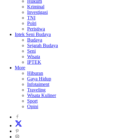
Hukum
Kriminal
Investigasi
TNI
Polri
Peristiwa
Iptek Seni Budaya
Budaya
Sejarah Budaya
Seni
Wisata
IPTEK
More
Hiburan
Gaya Hidup
Infotaiment
Traveling
Wisata Kuliner
Sport
Opini