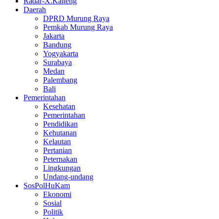
Radar-X.Kalteng
Daerah
DPRD Murung Raya
Pemkab Murung Raya
Jakarta
Bandung
Yogyakarta
Surabaya
Medan
Palembang
Bali
Pemerintahan
Kesehatan
Pemerintahan
Pendidikan
Kehutanan
Kelautan
Pertanian
Peternakan
Lingkungan
Undang-undang
SosPolHuKam
Ekonomi
Sosial
Politik