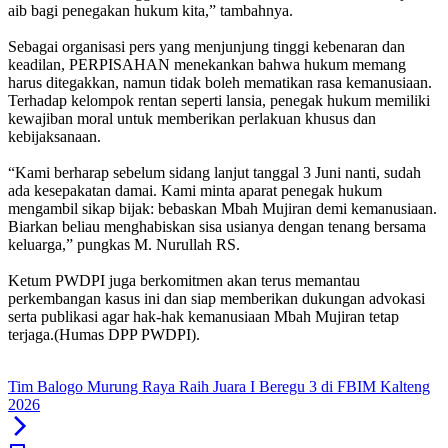
aib bagi penegakan hukum kita,” tambahnya.
Sebagai organisasi pers yang menjunjung tinggi kebenaran dan
keadilan, PERPISAHAN menekankan bahwa hukum memang
harus ditegakkan, namun tidak boleh mematikan rasa kemanusiaan.
Terhadap kelompok rentan seperti lansia, penegak hukum memiliki
kewajiban moral untuk memberikan perlakuan khusus dan
kebijaksanaan.
“Kami berharap sebelum sidang lanjut tanggal 3 Juni nanti, sudah
ada kesepakatan damai. Kami minta aparat penegak hukum
mengambil sikap bijak: bebaskan Mbah Mujiran demi kemanusiaan.
Biarkan beliau menghabiskan sisa usianya dengan tenang bersama
keluarga,” pungkas M. Nurullah RS.
Ketum PWDPI juga berkomitmen akan terus memantau
perkembangan kasus ini dan siap memberikan dukungan advokasi
serta publikasi agar hak-hak kemanusiaan Mbah Mujiran tetap
terjaga.(Humas DPP PWDPI).
Tim Balogo Murung Raya Raih Juara I Beregu 3 di FBIM Kalteng
2026