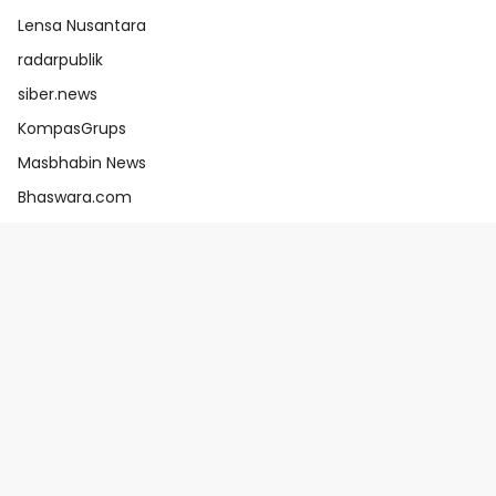
Lensa Nusantara
radarpublik
siber.news
KompasGrups
Masbhabin News
Bhaswara.com
e-Katalog V6
Home
Redaksi Radar X
Pedoman
Disclaimer
Kebijakan Privasi
Pasang Iklan?
Peta Situs