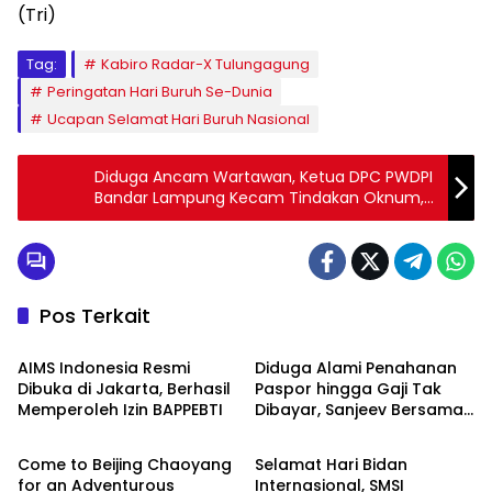
(Tri)
Tag:
Kabiro Radar-X Tulungagung
Peringatan Hari Buruh Se-Dunia
Ucapan Selamat Hari Buruh Nasional
Diduga Ancam Wartawan, Ketua DPC PWDPI
Bandar Lampung Kecam Tindakan Oknum,
Kadis PSDA
Pos Terkait
Agro Bisnis
Berita
AIMS Indonesia Resmi
Diduga Alami Penahanan
Dibuka di Jakarta, Berhasil
Paspor hingga Gaji Tak
Memperoleh Izin BAPPEBTI
Dibayar, Sanjeev Bersama
Internasional
Internasional
LBH PHH Laporkan PT
Mahan Indo Global
Come to Beijing Chaoyang
Selamat Hari Bidan
for an Adventurous
Internasional, SMSI