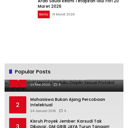
Arab Saudi Resmi Tetapkan Idul Fitri 20
Maret 2026
Berita
19 Maret 2026
Popular Posts
“New Normal” Menata Perilaku Disiplin
1
Sesuai Protokol Kesehatan
29 Mei 2020
5
Mahasiswa Bukan Ajang Percobaan
2
Intelektual
24 Januari 2019
5
Kisruh Proyek Jember: Karsudi Tak
3
Dibayar, GM GRIB JAYA Turun Tangan!