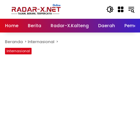
Langsung
ke
konten
Home
Berita
Radar-X.Kalteng
Daerah
Pemer
Beranda
Internasional
Internasional