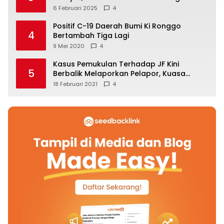
6 Februari 2025
4
Positif C-19 Daerah Bumi Ki Ronggo
4
Bertambah Tiga Lagi
9 Mei 2020
4
Kasus Pemukulan Terhadap JF Kini
5
Berbalik Melaporkan Pelapor, Kuasa
Hukum Angkat Bicara
18 Februari 2021
4