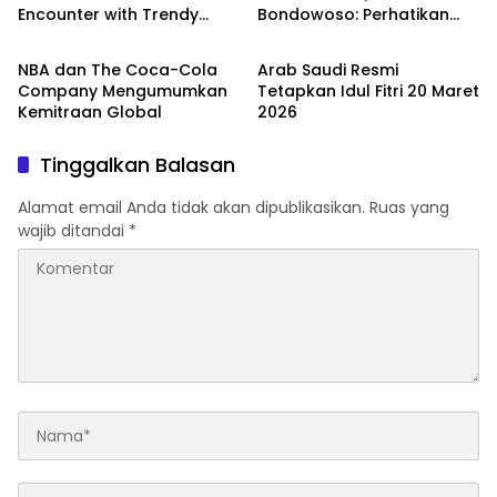
Encounter with Trendy
Bondowoso: Perhatikan
Agro Bisnis
Berita
Toys and Intangible
Kesejahteraan Bidan
Cultural Heritage
NBA dan The Coca-Cola
Arab Saudi Resmi
Company Mengumumkan
Tetapkan Idul Fitri 20 Maret
Kemitraan Global
2026
Tinggalkan Balasan
Alamat email Anda tidak akan dipublikasikan.
Ruas yang
wajib ditandai
*