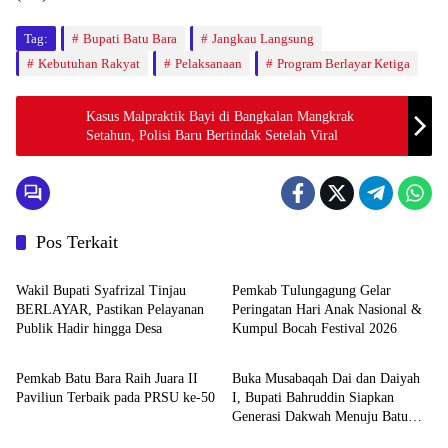
Tag:
Bupati Batu Bara
Jangkau Langsung
Kebutuhan Rakyat
Pelaksanaan
Program Berlayar Ketiga
Kasus Malpraktik Bayi di Bangkalan Mangkrak
Setahun, Polisi Baru Bertindak Setelah Viral
Pos Terkait
Pemerintahan
Pemerintahan
Wakil Bupati Syafrizal Tinjau
Pemkab Tulungagung Gelar
BERLAYAR, Pastikan Pelayanan
Peringatan Hari Anak Nasional &
Publik Hadir hingga Desa
Kumpul Bocah Festival 2026
Pemerintahan
Pemerintahan
Pemkab Batu Bara Raih Juara II
Buka Musabaqah Dai dan Daiyah
Paviliun Terbaik pada PRSU ke-50
I, Bupati Bahruddin Siapkan
Generasi Dakwah Menuju Batu
Pemerintahan
Pemerintahan
Bara Bahagia