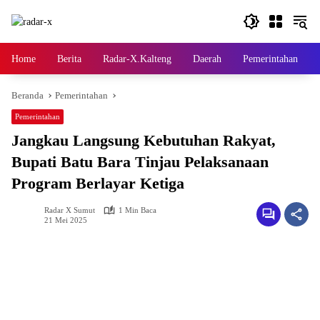
Langsung
ke
konten
Home
Berita
Radar-X.Kalteng
Daerah
Pemerintahan
Beranda
Pemerintahan
Pemerintahan
Jangkau Langsung Kebutuhan Rakyat,
Bupati Batu Bara Tinjau Pelaksanaan
Program Berlayar Ketiga
Radar X Sumut
1 Min Baca
21 Mei 2025