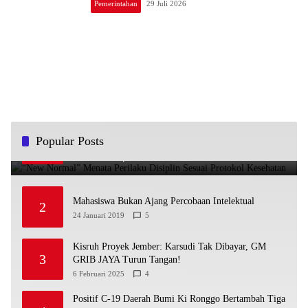
Pemerintahan
29 Juli 2026
“New Normal” Menata Perilaku Disiplin Sesuai
Popular Posts
1
Protokol Kesehatan
29 Mei 2020
5
Mahasiswa Bukan Ajang Percobaan Intelektual
2
24 Januari 2019
5
Kisruh Proyek Jember: Karsudi Tak Dibayar, GM
3
GRIB JAYA Turun Tangan!
6 Februari 2025
4
Positif C-19 Daerah Bumi Ki Ronggo Bertambah Tiga