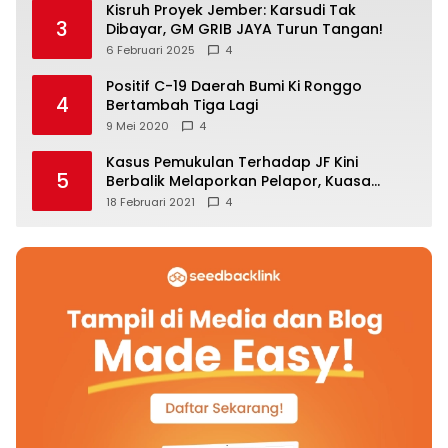
Kisruh Proyek Jember: Karsudi Tak
3
Dibayar, GM GRIB JAYA Turun Tangan!
6 Februari 2025
4
Positif C-19 Daerah Bumi Ki Ronggo
4
Bertambah Tiga Lagi
9 Mei 2020
4
Kasus Pemukulan Terhadap JF Kini
5
Berbalik Melaporkan Pelapor, Kuasa
Hukum Angkat Bicara
18 Februari 2021
4