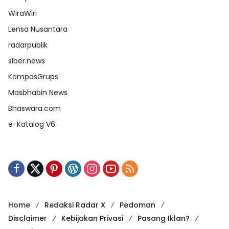
WiraWiri
Lensa Nusantara
radarpublik
siber.news
KompasGrups
Masbhabin News
Bhaswara.com
e-Katalog V6
Home
Redaksi Radar X
Pedoman
Disclaimer
Kebijakan Privasi
Pasang Iklan?