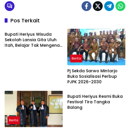
Pos Terkait
Berita
Bupati Heriyus Wisuda
Sekolah Lansia Gita Uluh
Itah, Belajar Tak Mengenal
Usia
Berita
Pj Sekda Sarwo Mintarjo
Buka Sosialisasi Perbup
PJPK 2026–2030
Berita
Bupati Heriyus Resmi Buka
Festival Tira Tangka
Balang
Berita