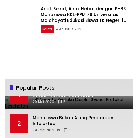
Anak Sehat, Anak Hebat dengan PHBS:
Mahasiswa KKL-PPM 79 Universitas
Malahayati Edukasi Siswa TK Negeri 1
Metro Timur
Berita
4 Agustus 2026
Popular Posts
“New Normal” Menata Perilaku Disiplin
1
Sesuai Protokol Kesehatan
29 Mei 2020
5
Mahasiswa Bukan Ajang Percobaan
2
Intelektual
24 Januari 2019
5