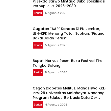
Pj Sekda Sarwo Mintarjo Buka Sosialisasi
Perbup PJPK 2026–2030
Berita
5 Agustus 2026
Gugatan “AAP” Kandas Di PN Jember,
LBH-KPK Menang Total, Subhan: “Pidana
Bakal Jalan Terus”
Berita
5 Agustus 2026
Bupati Heriyus Resmi Buka Festival Tira
Tangka Balang
Berita
5 Agustus 2026
Cegah Diabetes Melitus, Mahasiswa KKL-
PPM 29 Universitas Malahayati Rancang
Program Edukasi Berbasis Data Cek
Kesehatan Gratis di RW 06 Kelurahan
Berita
4 Agustus 2026
Banjarsari