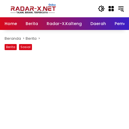
Langsung
ke
konten
Home
Berita
Radar-X.Kalteng
Daerah
Pemer
Beranda
Berita
Berita
Sosial