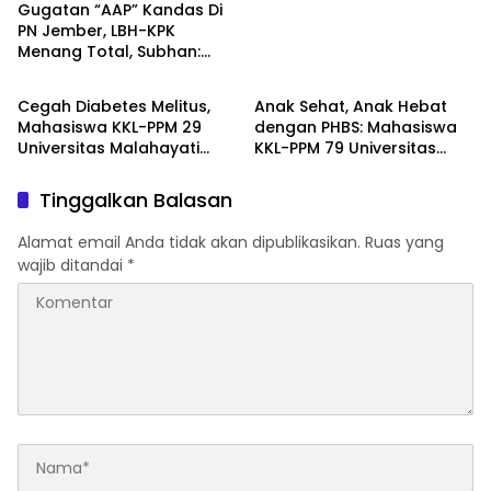
Gugatan “AAP” Kandas Di
PN Jember, LBH-KPK
Menang Total, Subhan:
Berita
Berita
“Pidana Bakal Jalan Terus”
Cegah Diabetes Melitus,
Anak Sehat, Anak Hebat
Mahasiswa KKL-PPM 29
dengan PHBS: Mahasiswa
Universitas Malahayati
KKL-PPM 79 Universitas
Rancang Program Edukasi
Malahayati Edukasi Siswa
Berbasis Data Cek
TK Negeri 1 Metro Timur
Tinggalkan Balasan
Kesehatan Gratis di RW 06
Kelurahan Banjarsari
Alamat email Anda tidak akan dipublikasikan.
Ruas yang
wajib ditandai
*