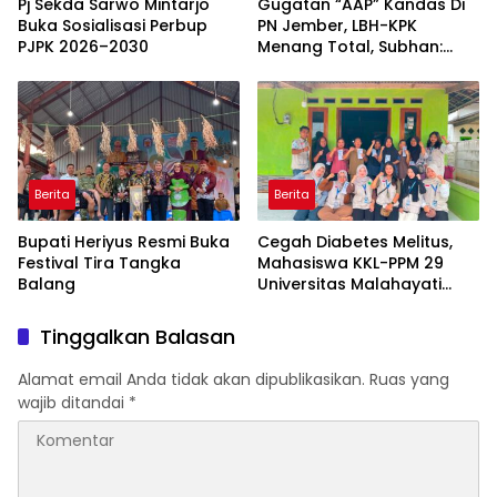
Pj Sekda Sarwo Mintarjo
Gugatan “AAP” Kandas Di
Buka Sosialisasi Perbup
PN Jember, LBH-KPK
PJPK 2026–2030
Menang Total, Subhan:
“Pidana Bakal Jalan Terus”
Berita
Berita
Bupati Heriyus Resmi Buka
Cegah Diabetes Melitus,
Festival Tira Tangka
Mahasiswa KKL-PPM 29
Balang
Universitas Malahayati
Rancang Program Edukasi
Berbasis Data Cek
Tinggalkan Balasan
Kesehatan Gratis di RW 06
Kelurahan Banjarsari
Alamat email Anda tidak akan dipublikasikan.
Ruas yang
wajib ditandai
*