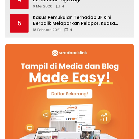
9 Mei 2020
4
Kasus Pemukulan Terhadap JF Kini
5
Berbalik Melaporkan Pelapor, Kuasa
Hukum Angkat Bicara
18 Februari 2021
4