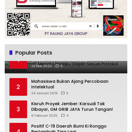
Popular Posts
“New Normal” Menata Perilaku Disiplin
1
Sesuai Protokol Kesehatan
29 Mei 2020
5
Mahasiswa Bukan Ajang Percobaan
2
Intelektual
24 Januari 2019
5
Kisruh Proyek Jember: Karsudi Tak
3
Dibayar, GM GRIB JAYA Turun Tangan!
6 Februari 2025
4
Positif C-19 Daerah Bumi Ki Ronggo
4
Bertambah Tiga Lagi