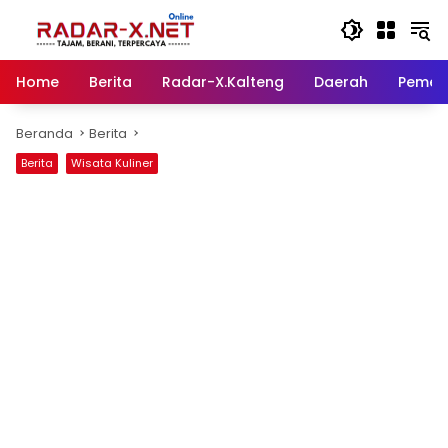
Langsung
ke
konten
Home
Berita
Radar-X.Kalteng
Daerah
Pemer
Beranda
Berita
Berita
Wisata Kuliner