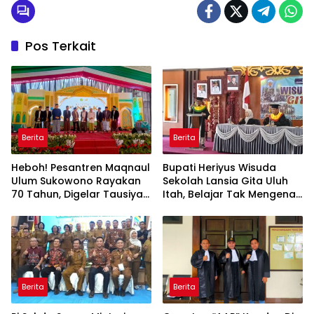
Pos Terkait
Berita
Berita
Heboh! Pesantren Maqnaul
Bupati Heriyus Wisuda
Ulum Sukowono Rayakan
Sekolah Lansia Gita Uluh
70 Tahun, Digelar Tausiyah
Itah, Belajar Tak Mengenal
Kebangsaan dari Gontor-
Usia
Lirboyo
Berita
Berita