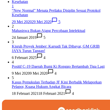
1
“New Normal” Menata Perilaku Disiplin Sesuai Protokol
Kesehatan
29 Mei 2020
29 Mei 2020
5
2
Mahasiswa Bukan Ajang Percobaan Intelektual
24 Januari 2019
5
3
Kisruh Proyek Jember: Karsudi Tak Dibayar, GM GRIB
JAYA Turun Tangan!
6 Februari 2025
4
4
Positif C-19 Daerah Bumi Ki Ronggo Bertambah Tiga Lagi
9 Mei 2020
9 Mei 2020
4
5
Kasus Pemukulan Terhadap JF Kini Berbalik Melaporkan
Pelapor, Kuasa Hukum Angkat Bicara
18 Februari 2021
18 Februari 2021
4