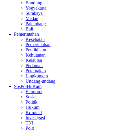
Bandung
Yogyakarta
Surabaya
Medan
Palembang
Bali
Pemerintahan
Kesehatan
Pemerintahan
Pendidikan
Kehutanan
Kelautan
Pertanian
Peternakan
Lingkungan
Undang-undang
SosPolHuKam
Ekonomi
Sosial
Politik
Hukum
Kriminal
Investigasi
TNI
Polri