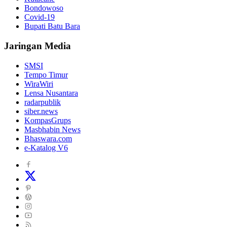
Bondowoso
Covid-19
Bupati Batu Bara
Jaringan Media
SMSI
Tempo Timur
WiraWiri
Lensa Nusantara
radarpublik
siber.news
KompasGrups
Masbhabin News
Bhaswara.com
e-Katalog V6