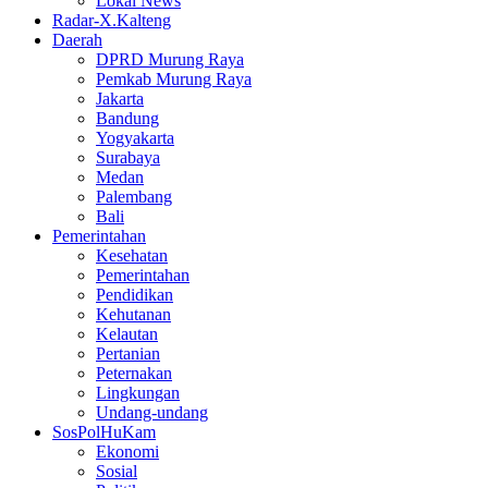
Lokal News
Radar-X.Kalteng
Daerah
DPRD Murung Raya
Pemkab Murung Raya
Jakarta
Bandung
Yogyakarta
Surabaya
Medan
Palembang
Bali
Pemerintahan
Kesehatan
Pemerintahan
Pendidikan
Kehutanan
Kelautan
Pertanian
Peternakan
Lingkungan
Undang-undang
SosPolHuKam
Ekonomi
Sosial