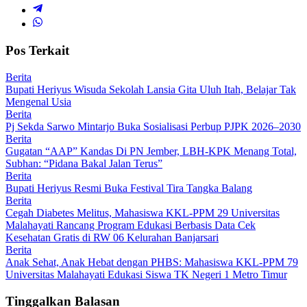
Pos Terkait
Berita
Bupati Heriyus Wisuda Sekolah Lansia Gita Uluh Itah, Belajar Tak
Mengenal Usia
Berita
Pj Sekda Sarwo Mintarjo Buka Sosialisasi Perbup PJPK 2026–2030
Berita
Gugatan “AAP” Kandas Di PN Jember, LBH-KPK Menang Total,
Subhan: “Pidana Bakal Jalan Terus”
Berita
Bupati Heriyus Resmi Buka Festival Tira Tangka Balang
Berita
Cegah Diabetes Melitus, Mahasiswa KKL-PPM 29 Universitas
Malahayati Rancang Program Edukasi Berbasis Data Cek
Kesehatan Gratis di RW 06 Kelurahan Banjarsari
Berita
Anak Sehat, Anak Hebat dengan PHBS: Mahasiswa KKL-PPM 79
Universitas Malahayati Edukasi Siswa TK Negeri 1 Metro Timur
Tinggalkan Balasan