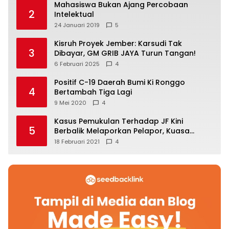
Mahasiswa Bukan Ajang Percobaan
2
Intelektual
24 Januari 2019
5
Kisruh Proyek Jember: Karsudi Tak
3
Dibayar, GM GRIB JAYA Turun Tangan!
6 Februari 2025
4
Positif C-19 Daerah Bumi Ki Ronggo
4
Bertambah Tiga Lagi
9 Mei 2020
4
Kasus Pemukulan Terhadap JF Kini
5
Berbalik Melaporkan Pelapor, Kuasa
Hukum Angkat Bicara
18 Februari 2021
4