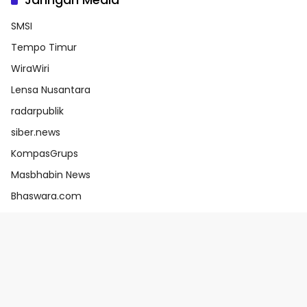
SMSI
Tempo Timur
WiraWiri
Lensa Nusantara
radarpublik
siber.news
KompasGrups
Masbhabin News
Bhaswara.com
e-Katalog V6