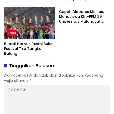
Berita
“Pidana Bakal Jalan Terus”
Cegah Diabetes Melitus,
Mahasiswa KKL-PPM 29
Universitas Malahayati
Rancang Program Edukasi
Berbasis Data Cek
Berita
Kesehatan Gratis di RW 06
Kelurahan Banjarsari
Bupati Heriyus Resmi Buka
Festival Tira Tangka
Balang
Tinggalkan Balasan
Alamat email Anda tidak akan dipublikasikan.
Ruas yang
wajib ditandai
*