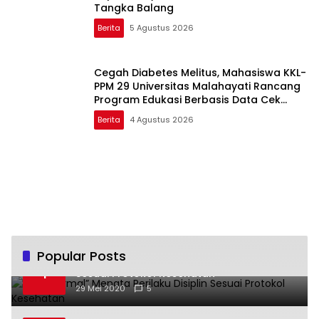
Tangka Balang
Berita
5 Agustus 2026
Cegah Diabetes Melitus, Mahasiswa KKL-
PPM 29 Universitas Malahayati Rancang
Program Edukasi Berbasis Data Cek
Kesehatan Gratis di RW 06 Kelurahan
Berita
4 Agustus 2026
Banjarsari
Popular Posts
“New Normal” Menata Perilaku Disiplin
1
Sesuai Protokol Kesehatan
29 Mei 2020
5