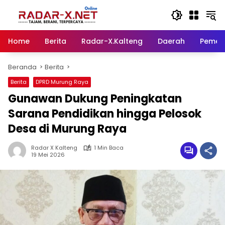
Langsung
ke
konten
Home
Berita
Radar-X.Kalteng
Daerah
Pemer
Beranda
Berita
Berita
DPRD Murung Raya
Gunawan Dukung Peningkatan
Sarana Pendidikan hingga Pelosok
Desa di Murung Raya
Radar X Kalteng
1 Min Baca
19 Mei 2026