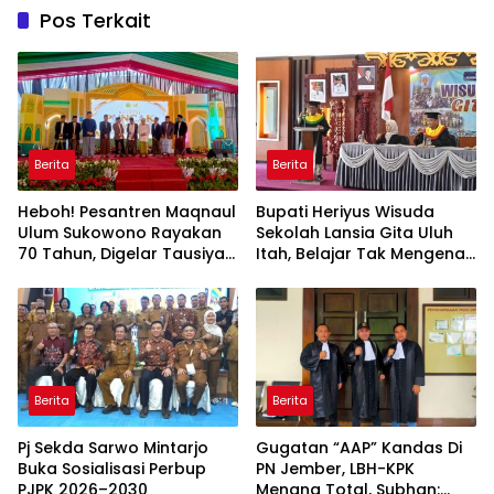
Pos Terkait
Berita
Berita
Heboh! Pesantren Maqnaul
Bupati Heriyus Wisuda
Ulum Sukowono Rayakan
Sekolah Lansia Gita Uluh
70 Tahun, Digelar Tausiyah
Itah, Belajar Tak Mengenal
Kebangsaan dari Gontor-
Usia
Lirboyo
Berita
Berita
Pj Sekda Sarwo Mintarjo
Gugatan “AAP” Kandas Di
Buka Sosialisasi Perbup
PN Jember, LBH-KPK
PJPK 2026–2030
Menang Total, Subhan: