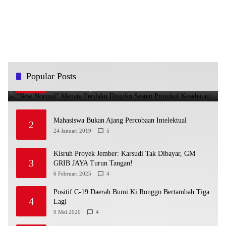
“New Normal” Menata Perilaku Disiplin Sesuai
Popular Posts
1
Protokol Kesehatan
29 Mei 2020
5
Mahasiswa Bukan Ajang Percobaan Intelektual
2
24 Januari 2019
5
Kisruh Proyek Jember: Karsudi Tak Dibayar, GM
3
GRIB JAYA Turun Tangan!
6 Februari 2025
4
Positif C-19 Daerah Bumi Ki Ronggo Bertambah Tiga
4
Lagi
9 Mei 2020
4