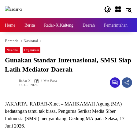
Langsung
ke
konten
Home
Berita
Radar-X.Kalteng
Daerah
Pemerintahan
Beranda
Nasional
Nasional
Organisasi
Gunakan Standar Internasional, SMSI Siap
Latih Mediator Daerah
Radar X
4 Min Baca
18 Juni 2026
JAKARTA, RADAR-X.net – MAHKAMAH Agung (MA)
kedatangan tamu tak biasa. Pengurus Serikat Media Siber
Indonesia (SMSI) menyambangi Gedung MA pada Selasa, 17
Juni 2026.