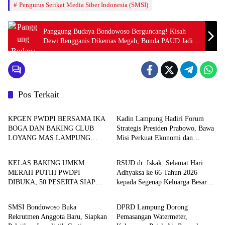
Pengurus Serikat Media Siber Indonesia (SMSI)
Panggung Budaya Bondowoso Berguncang! Kisah
Dewi Rengganis Dikemas Megah, Bunda PAUD Jadi
Sorotan
Pos Terkait
Berita
Berita
KPGEN PWDPI BERSAMA IKA
Kadin Lampung Hadiri Forum
BOGA DAN BAKING CLUB
Strategis Presiden Prabowo, Bawa
LOYANG MAS LAMPUNG
Misi Perkuat Ekonomi dan
Berita
Berita
GELAR LATBAR BOLA DELI
Investasi Daerah
DAN ANEKA KUE BAHAN
KELAS BAKING UMKM
RSUD dr. Iskak: Selamat Hari
GLUTEN FREE
MERAH PUTIH PWDPI
Adhyaksa ke 66 Tahun 2026
DIBUKA, 50 PESERTA SIAP
kepada Segenap Keluarga Besar
Organisasi
Berita
BERKARYA DAN
Kejaksaan Republik Indonesia
BERWIRAUSAHA
SMSI Bondowoso Buka
DPRD Lampung Dorong
Rekrutmen Anggota Baru, Siapkan
Pemasangan Watermeter,