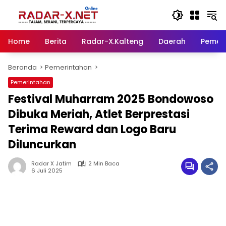
Langsung
ke
konten
Home
Berita
Radar-X.Kalteng
Daerah
Pemer
Beranda
Pemerintahan
Pemerintahan
Festival Muharram 2025 Bondowoso
Dibuka Meriah, Atlet Berprestasi
Terima Reward dan Logo Baru
Diluncurkan
Radar X Jatim
2 Min Baca
6 Juli 2025