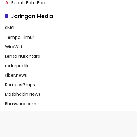
Bupati Batu Bara
Jaringan Media
SMSI
Tempo Timur
WiraWiri
Lensa Nusantara
radarpublik
siber.news
KompasGrups
Masbhabin News
Bhaswara.com
e-Katalog V6