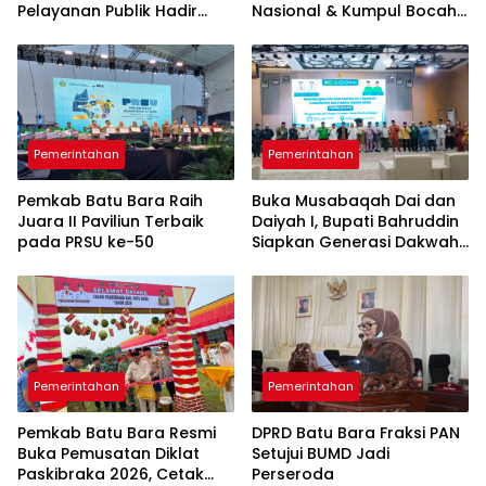
Pelayanan Publik Hadir
Nasional & Kumpul Bocah
hingga Desa
Festival 2026
Pemerintahan
Pemerintahan
Pemkab Batu Bara Raih
Buka Musabaqah Dai dan
Juara II Paviliun Terbaik
Daiyah I, Bupati Bahruddin
pada PRSU ke-50
Siapkan Generasi Dakwah
Menuju Batu Bara Bahagia
Pemerintahan
Pemerintahan
Pemkab Batu Bara Resmi
DPRD Batu Bara Fraksi PAN
Buka Pemusatan Diklat
Setujui BUMD Jadi
Paskibraka 2026, Cetak
Perseroda