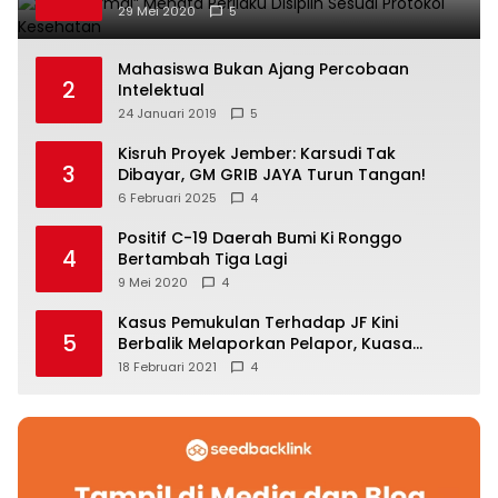
29 Mei 2020
5
Mahasiswa Bukan Ajang Percobaan
2
Intelektual
24 Januari 2019
5
Kisruh Proyek Jember: Karsudi Tak
3
Dibayar, GM GRIB JAYA Turun Tangan!
6 Februari 2025
4
Positif C-19 Daerah Bumi Ki Ronggo
4
Bertambah Tiga Lagi
9 Mei 2020
4
Kasus Pemukulan Terhadap JF Kini
5
Berbalik Melaporkan Pelapor, Kuasa
Hukum Angkat Bicara
18 Februari 2021
4