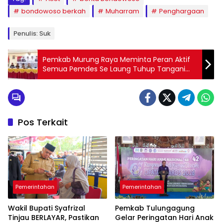
bondowoso berkah
Muharram
Penghargaan
Penulis: Suk
Pemkab Murung Raya Meminta Peran Aktif
Semua Pemdes Se Laung Tuhup Tangani
Konflik Sosial
Pos Terkait
Pemerintahan
Pemerintahan
Wakil Bupati Syafrizal
Pemkab Tulungagung
Tinjau BERLAYAR, Pastikan
Gelar Peringatan Hari Anak