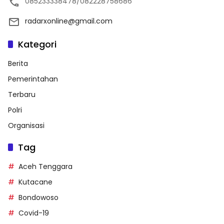
085233338478/082228758686
radarxonline@gmail.com
Kategori
Berita
Pemerintahan
Terbaru
Polri
Organisasi
Tag
Aceh Tenggara
Kutacane
Bondowoso
Covid-19