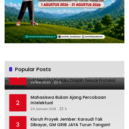
Popular Posts
“New Normal” Menata Perilaku Disiplin
1
Sesuai Protokol Kesehatan
29 Mei 2020
5
Mahasiswa Bukan Ajang Percobaan
2
Intelektual
24 Januari 2019
5
Kisruh Proyek Jember: Karsudi Tak
3
Dibayar, GM GRIB JAYA Turun Tangan!