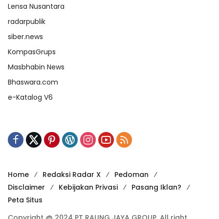
Lensa Nusantara
radarpublik
siber.news
KompasGrups
Masbhabin News
Bhaswara.com
e-Katalog V6
Home
Redaksi Radar X
Pedoman
Disclaimer
Kebijakan Privasi
Pasang Iklan?
Peta Situs
Copyright @ 2024 PT RAUNG JAYA GROUP. All right