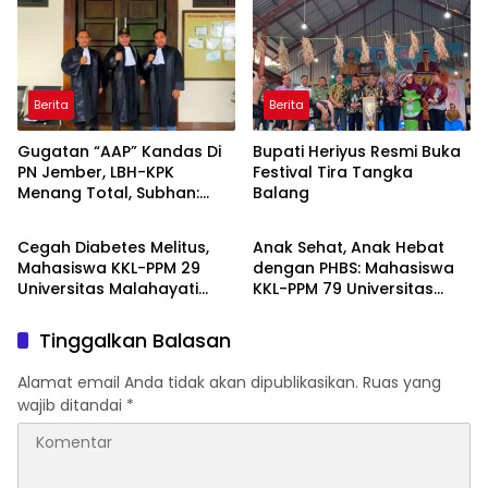
Berita
Berita
Gugatan “AAP” Kandas Di
Bupati Heriyus Resmi Buka
PN Jember, LBH-KPK
Festival Tira Tangka
Menang Total, Subhan:
Balang
Berita
Berita
“Pidana Bakal Jalan Terus”
Cegah Diabetes Melitus,
Anak Sehat, Anak Hebat
Mahasiswa KKL-PPM 29
dengan PHBS: Mahasiswa
Universitas Malahayati
KKL-PPM 79 Universitas
Rancang Program Edukasi
Malahayati Edukasi Siswa
Berbasis Data Cek
TK Negeri 1 Metro Timur
Tinggalkan Balasan
Kesehatan Gratis di RW 06
Kelurahan Banjarsari
Alamat email Anda tidak akan dipublikasikan.
Ruas yang
wajib ditandai
*