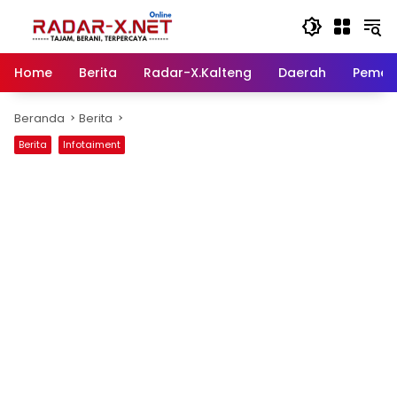
Langsung
ke
konten
Home
Berita
Radar-X.Kalteng
Daerah
Pemer
Beranda
Berita
Berita
Infotaiment