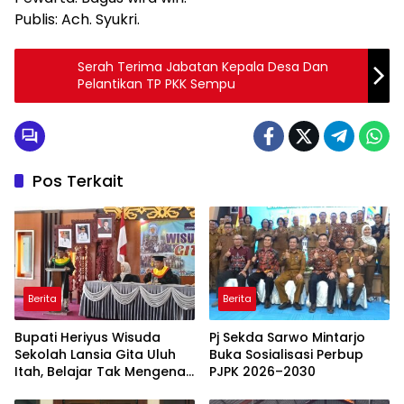
Publis: Ach. Syukri.
Serah Terima Jabatan Kepala Desa Dan
Pelantikan TP PKK Sempu
Pos Terkait
Berita
Berita
Bupati Heriyus Wisuda
Pj Sekda Sarwo Mintarjo
Sekolah Lansia Gita Uluh
Buka Sosialisasi Perbup
Itah, Belajar Tak Mengenal
PJPK 2026–2030
Usia