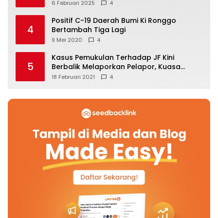
6 Februari 2025
4
Positif C-19 Daerah Bumi Ki Ronggo
4
Bertambah Tiga Lagi
9 Mei 2020
4
Kasus Pemukulan Terhadap JF Kini
5
Berbalik Melaporkan Pelapor, Kuasa
Hukum Angkat Bicara
18 Februari 2021
4