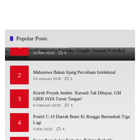
Popular Posts
“New Normal” Menata Perilaku Disiplin Sesuai
1
Protokol Kesehatan
29 Mei 2020
5
Mahasiswa Bukan Ajang Percobaan Intelektual
2
24 Januari 2019
5
Kisruh Proyek Jember: Karsudi Tak Dibayar, GM
3
GRIB JAYA Turun Tangan!
6 Februari 2025
4
Positif C-19 Daerah Bumi Ki Ronggo Bertambah Tiga
4
Lagi
9 Mei 2020
4