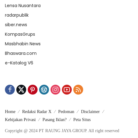
Tag
Aceh Tenggara
Kutacane
Bondowoso
Covid-19
Bupati Batu Bara
Jaringan Media
SMSI
Tempo Timur
WiraWiri
Lensa Nusantara
radarpublik
siber.news
KompasGrups