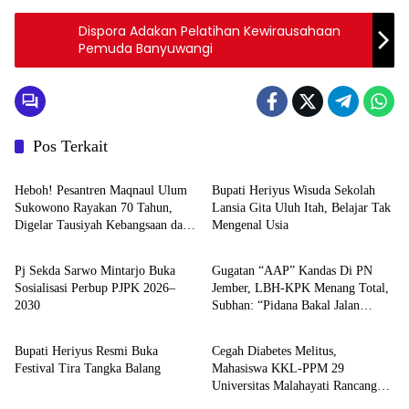
Dispora Adakan Pelatihan Kewirausahaan
Pemuda Banyuwangi
Pos Terkait
Berita
Berita
Heboh! Pesantren Maqnaul Ulum
Bupati Heriyus Wisuda Sekolah
Sukowono Rayakan 70 Tahun,
Lansia Gita Uluh Itah, Belajar Tak
Digelar Tausiyah Kebangsaan dari
Mengenal Usia
Berita
Berita
Gontor-Lirboyo
Pj Sekda Sarwo Mintarjo Buka
Gugatan “AAP” Kandas Di PN
Sosialisasi Perbup PJPK 2026–
Jember, LBH-KPK Menang Total,
2030
Subhan: “Pidana Bakal Jalan
Berita
Berita
Terus”
Bupati Heriyus Resmi Buka
Cegah Diabetes Melitus,
Festival Tira Tangka Balang
Mahasiswa KKL-PPM 29
Universitas Malahayati Rancang
Program Edukasi Berbasis Data