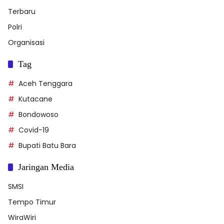
Jl. Gatot Subroto, Gundang, Sumber Jambe - Jember,
Jawa Timur, Indonesia
085233338478/082228758686
radarxonline@gmail.com
Kategori
Berita
Pemerintahan
Terbaru
Polri
Organisasi