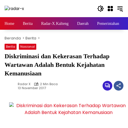
Langsung
ke
konten
Home
Berita
Radar-X.Kalteng
Daerah
Pemerintahan
Beranda
Berita
Berita
Nasional
Diskriminasi dan Kekerasan Terhadap
Wartawan Adalah Bentuk Kejahatan
Kemanusiaan
Radar X
2 Min Baca
13 November 2017