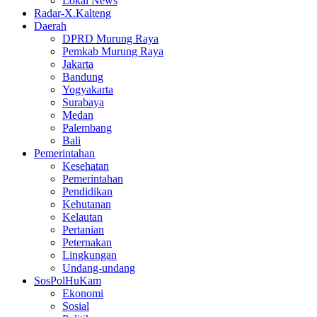
Lokal News
Radar-X.Kalteng
Daerah
DPRD Murung Raya
Pemkab Murung Raya
Jakarta
Bandung
Yogyakarta
Surabaya
Medan
Palembang
Bali
Pemerintahan
Kesehatan
Pemerintahan
Pendidikan
Kehutanan
Kelautan
Pertanian
Peternakan
Lingkungan
Undang-undang
SosPolHuKam
Ekonomi
Sosial