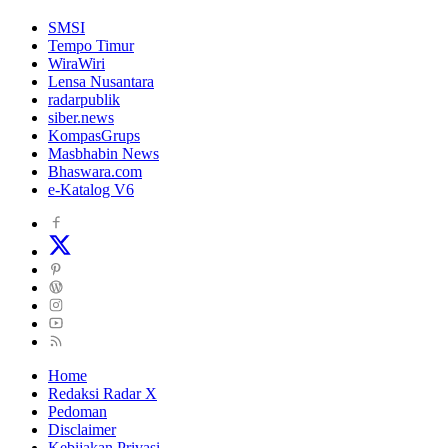
SMSI
Tempo Timur
WiraWiri
Lensa Nusantara
radarpublik
siber.news
KompasGrups
Masbhabin News
Bhaswara.com
e-Katalog V6
Home
Redaksi Radar X
Pedoman
Disclaimer
Kebijakan Privasi