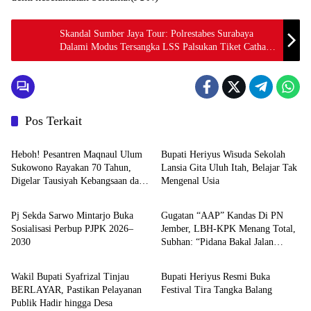
Skandal Sumber Jaya Tour: Polrestabes Surabaya
Dalami Modus Tersangka LSS Palsukan Tiket Cathay
Pacific ke Jepang
Pos Terkait
Berita
Berita
Heboh! Pesantren Maqnaul Ulum
Bupati Heriyus Wisuda Sekolah
Sukowono Rayakan 70 Tahun,
Lansia Gita Uluh Itah, Belajar Tak
Digelar Tausiyah Kebangsaan dari
Mengenal Usia
Berita
Berita
Gontor-Lirboyo
Pj Sekda Sarwo Mintarjo Buka
Gugatan “AAP” Kandas Di PN
Sosialisasi Perbup PJPK 2026–
Jember, LBH-KPK Menang Total,
2030
Subhan: “Pidana Bakal Jalan
Pemerintahan
Berita
Terus”
Wakil Bupati Syafrizal Tinjau
Bupati Heriyus Resmi Buka
BERLAYAR, Pastikan Pelayanan
Festival Tira Tangka Balang
Publik Hadir hingga Desa