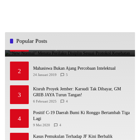
“New Normal” Menata Perilaku Disiplin Sesuai
Popular Posts
1
Protokol Kesehatan
29 Mei 2020
5
Mahasiswa Bukan Ajang Percobaan Intelektual
2
24 Januari 2019
5
Kisruh Proyek Jember: Karsudi Tak Dibayar, GM
3
GRIB JAYA Turun Tangan!
6 Februari 2025
4
Positif C-19 Daerah Bumi Ki Ronggo Bertambah Tiga
4
Lagi
9 Mei 2020
4
Kasus Pemukulan Terhadap JF Kini Berbalik