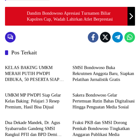
Dandim Bondowoso Apresiasi Turnamen Biliar
Kapolres Cup, Wadah Lahirkan Atlet Berprestasi
Pos Terkait
Berita
Organisasi
KELAS BAKING UMKM
SMSI Bondowoso Buka
MERAH PUTIH PWDPI
Rekrutmen Anggota Baru, Siapkan
DIBUKA, 50 PESERTA SIAP
Pelatihan Jurnalistik Gratis
Berita
Organisasi
BERKARYA DAN
BERWIRAUSAHA
UMKM MP PWDPI Siap Gelar
Sakera Bondowoso Gelar
Kelas Baking: Pelajari 3 Resep
Pertemuan Rutin Bahas Digitalisasi
Premium, Hasil Bisa Dijual
Hingga Penguatan Media Sosial
Organisasi
Organisasi
Dua Dekade Mandek, Dr. Agus
Fraksi PKB dan SMSI Dorong
Syabarrudin Gandeng SMSI
Pemkab Bondowoso Tingkatkan
Rangkul PFII dan BPD Demi
Anggaran Publikasi Media